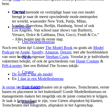
bent.
Curved
“De fascinerende en veelzijdige baan van een model
brengt je naar de meest opwindende mode-metropolen
ter wereld, waaronder New York, Parijs, Milan,
Londen, Barcelona, Berlijn, Hamburg, Seoul of ook
Agentschap
Los Angeles. Van school naar shows van Burberry,
Versace, Dolce & Gabbana, Dior, Gucci, Fendi & Co.”
– Alles begint met de eerste stap.
Ons modellenbureau
Noch een klein tip! Luister
The Model Book
nu gratis als
Model
Podcast
op
Apple
,
Spotify
,
Amazon
,
Deezer
, met alle hoofdstukken
van onze hoofd & eigenaar
Stephan Czaja
. Voordat je je individuele
News
vaktermen bekijkt, of ook de geschiedenis van
Haute Couture
&
Prêt-à-porter
, hier een Behind The Scenes inkijk:
Creator
De eerste 2 jaar als model
En
1 dag in een Modellenbureau
Next Gieten
Je eerste jaren als model
draaien om je opbouw, Testscheuten, eerste
banen en placement in het buitenland! Goede Modellenbureaus en
managements maken het mogelijk om de juiste contacten te krijgen.
Je taak is
betrouwbaar
te zijn, voor Gieten afspraken bij klanten,
Klanten
Testscheuten met fotografen, afspraken in het Agentschap.