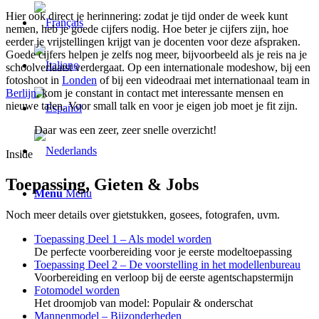
Hier ook direct je herinnering: zodat je tijd onder de week kunt
nemen, heb je goede cijfers nodig. Hoe beter je cijfers zijn, hoe
eerder je vrijstellingen krijgt van je docenten voor deze afspraken.
Goede cijfers helpen je zelfs nog meer, bijvoorbeeld als je reis na je
schoolverlaatst verdergaat. Op een internationale modeshow, bij een
fotoshoot in
Londen
of bij een videodraai met internationaal team in
Berlijn
, kom je constant in contact met interessante mensen en
nieuwe talen. Voor small talk en voor je eigen job moet je fit zijn.
Daar was een zeer, zeer snelle overzicht!
Inside
Toepassing, Gieten & Jobs
Menu
Menu
Noch meer details over gietstukken, gosees, fotografen, uvm.
Toepassing Deel 1 – Als model worden
De perfecte voorbereiding voor je eerste modeltoepassing
Toepassing Deel 2 – De voorstelling in het modellenbureau
Voorbereiding en verloop bij de eerste agentschapstermijn
Fotomodel worden
Het droomjob van model: Populair & onderschat
Mannenmodel – Bijzonderheden