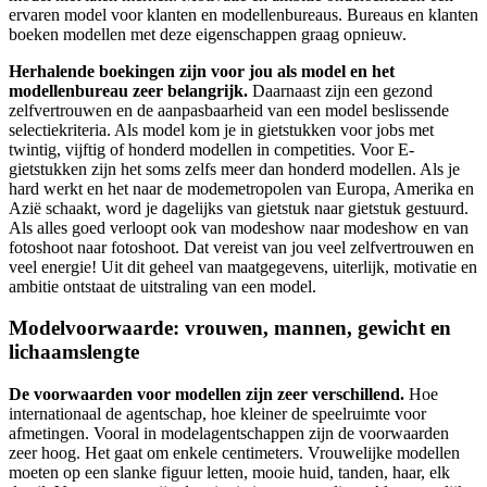
ervaren model voor klanten en modellenbureaus. Bureaus en klanten
boeken modellen met deze eigenschappen graag opnieuw.
Herhalende boekingen zijn voor jou als model en het
modellenbureau zeer belangrijk.
Daarnaast zijn een gezond
zelfvertrouwen en de aanpasbaarheid van een model beslissende
selectiekriteria. Als model kom je in gietstukken voor jobs met
twintig, vijftig of honderd modellen in competities. Voor E-
gietstukken zijn het soms zelfs meer dan honderd modellen. Als je
hard werkt en het naar de modemetropolen van Europa, Amerika en
Azië schaakt, word je dagelijks van gietstuk naar gietstuk gestuurd.
Als alles goed verloopt ook van modeshow naar modeshow en van
fotoshoot naar fotoshoot. Dat vereist van jou veel zelfvertrouwen en
veel energie! Uit dit geheel van maatgegevens, uiterlijk, motivatie en
ambitie ontstaat de uitstraling van een model.
Modelvoorwaarde: vrouwen, mannen, gewicht en
lichaamslengte
De voorwaarden voor modellen zijn zeer verschillend.
Hoe
internationaal de agentschap, hoe kleiner de speelruimte voor
afmetingen. Vooral in modelagentschappen zijn de voorwaarden
zeer hoog. Het gaat om enkele centimeters. Vrouwelijke modellen
moeten op een slanke figuur letten, mooie huid, tanden, haar, elk