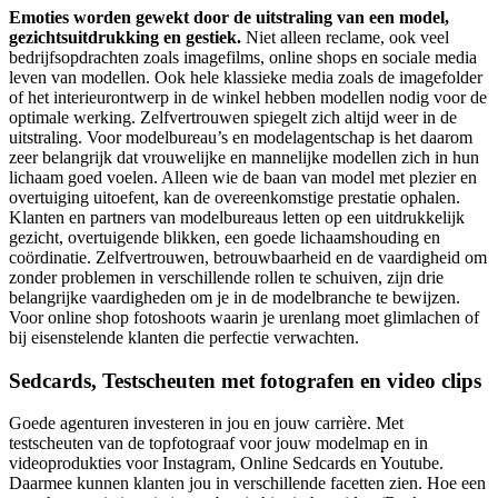
Emoties worden gewekt door de uitstraling van een model,
gezichtsuitdrukking en gestiek.
Niet alleen reclame, ook veel
bedrijfsopdrachten zoals imagefilms, online shops en sociale media
leven van modellen.
Ook hele klassieke media zoals de imagefolder
of het interieurontwerp in de winkel hebben modellen nodig voor de
optimale werking. Zelfvertrouwen spiegelt zich altijd weer in de
uitstraling. Voor modelbureau’s en modelagentschap is het daarom
zeer belangrijk dat vrouwelijke en mannelijke modellen zich in hun
lichaam goed voelen. Alleen wie de baan van model met plezier en
overtuiging uitoefent, kan de overeenkomstige prestatie ophalen.
Klanten en partners van modelbureaus letten op een uitdrukkelijk
gezicht, overtuigende blikken, een goede lichaamshouding en
coördinatie. Zelfvertrouwen, betrouwbaarheid en de vaardigheid om
zonder problemen in verschillende rollen te schuiven, zijn drie
belangrijke vaardigheden om je in de modelbranche te bewijzen.
Voor online shop fotoshoots waarin je urenlang moet glimlachen of
bij eisenstelende klanten die perfectie verwachten.
Sedcards, Testscheuten met fotografen en video clips
Goede agenturen investeren in jou en jouw carrière. Met
testscheuten van de topfotograaf voor jouw modelmap en in
videoprodukties voor Instagram, Online Sedcards en Youtube.
Daarmee kunnen klanten jou in verschillende facetten zien. Hoe een