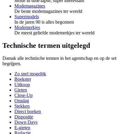
Mode in time-lapse, super interessant
Modemagazines
De beste modemagazines ter wereld
Supermodels
In de jaren 90 is alles begonnen
Modemerkjes
De meest geliefde modemerkjes ter wereld
Technische termen uitgelegd
Damak alle technische termen in het agentschap en op de set
begrijpen.
Zo snel mogelijk
Boekster
Uitkoop
Gieten
Close-Up
Omslag
Stekken
Direct boeken
Dispositie
Down Days
E-gieten
Redactie