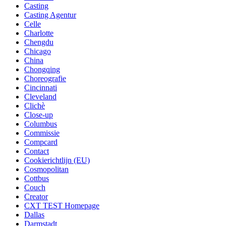
Casting
Casting Agentur
Celle
Charlotte
Chengdu
Chicago
China
Chongqing
Choreografie
Cincinnati
Cleveland
Clichè
Close-up
Columbus
Commissie
Compcard
Contact
Cookierichtlijn (EU)
Cosmopolitan
Cottbus
Couch
Creator
CXT TEST Homepage
Dallas
Darmstadt