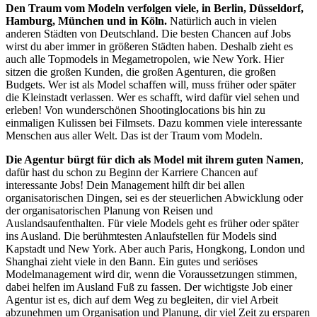
Den Traum vom Modeln verfolgen viele, in Berlin, Düsseldorf,
Hamburg, München und in Köln.
Natürlich auch in vielen
anderen Städten von Deutschland. Die besten Chancen auf Jobs
wirst du aber immer in größeren Städten haben. Deshalb zieht es
auch alle Topmodels in Megametropolen, wie New York. Hier
sitzen die großen Kunden, die großen Agenturen, die großen
Budgets. Wer ist als Model schaffen will, muss früher oder später
die Kleinstadt verlassen. Wer es schafft, wird dafür viel sehen und
erleben! Von wunderschönen Shootinglocations bis hin zu
einmaligen Kulissen bei Filmsets. Dazu kommen viele interessante
Menschen aus aller Welt. Das ist der Traum vom Modeln.
Die Agentur bürgt für dich als Model mit ihrem guten Namen
,
dafür hast du schon zu Beginn der Karriere Chancen auf
interessante Jobs! Dein Management hilft dir bei allen
organisatorischen Dingen, sei es der steuerlichen Abwicklung oder
der organisatorischen Planung von Reisen und
Auslandsaufenthalten. Für viele Models geht es früher oder später
ins Ausland. Die berühmtesten Anlaufstellen für Models sind
Kapstadt und New York. Aber auch Paris, Hongkong, London und
Shanghai zieht viele in den Bann. Ein gutes und seriöses
Modelmanagement wird dir, wenn die Voraussetzungen stimmen,
dabei helfen im Ausland Fuß zu fassen. Der wichtigste Job einer
Agentur ist es, dich auf dem Weg zu begleiten, dir viel Arbeit
abzunehmen um Organisation und Planung, dir viel Zeit zu ersparen