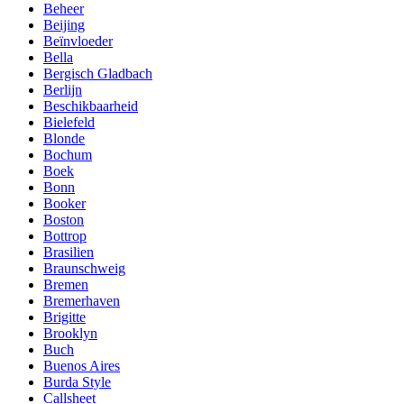
Beheer
Beijing
Beïnvloeder
Bella
Bergisch Gladbach
Berlijn
Beschikbaarheid
Bielefeld
Blonde
Bochum
Boek
Bonn
Booker
Boston
Bottrop
Brasilien
Braunschweig
Bremen
Bremerhaven
Brigitte
Brooklyn
Buch
Buenos Aires
Burda Style
Callsheet