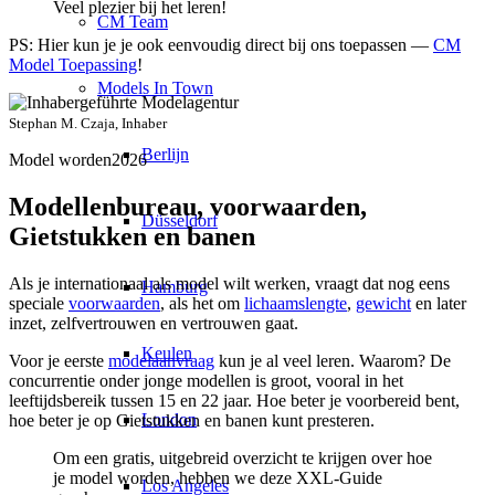
Veel plezier bij het leren!
CM Team
PS: Hier kun je je ook eenvoudig direct bij ons toepassen —
CM
Model Toepassing
!
Models In Town
Stephan M. Czaja, Inhaber
Berlijn
Model worden2026
Modellenbureau, voorwaarden,
Düsseldorf
Gietstukken en banen
Als je internationaal als model wilt werken, vraagt dat nog eens
Hamburg
speciale
voorwaarden
, als het om
lichaamslengte
,
gewicht
en later
inzet, zelfvertrouwen en vertrouwen gaat.
Keulen
Voor je eerste
modelaanvraag
kun je al veel leren. Waarom? De
concurrentie onder jonge modellen is groot, vooral in het
leeftijdsbereik tussen 15 en 22 jaar. Hoe beter je voorbereid bent,
London
hoe beter je op Gietstukken en banen kunt presteren.
Om een gratis, uitgebreid overzicht te krijgen over hoe
je model worden, hebben we deze XXL-Guide
Los Angeles