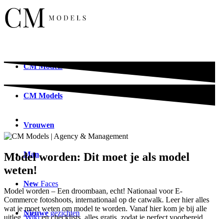
CM
Models
CM
Models
Vrouwen
Man
Model worden: Dit moet je als model
weten!
New
Faces
Model worden – Een droombaan, echt! Nationaal voor E-
Commerce fotoshoots, internationaal op de catwalk. Leer hier alles
wat je moet weten om model te worden. Vanaf hier kom je bij alle
Nieuwe
gezichten
uitleg,
Wiki
en checklists, alles gratis, zodat je perfect voorbereid