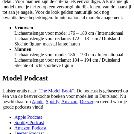
detail. Voor mannen zijn de criteria iets eenvoudiger. Als mannelijk
model moet je net zo op een verzorgd uiterlijk letten, van de haarstijl
tot aan je nagels. Voor de look gelden natuurlijk ook nog
kwantitatieve beperkingen. In internationaal modelmanagement:
Vrouwen
Lichaamslengte voor mode: 176 – 180 cm / Internationaal
Lichaamslengte voor reclame: 172 – 181 cm / Duitsland
Slechte figuur, meestal lange haren
Mannen
Lichaamslengte voor mode: 186 – 190 cm / Internationaal
Lichaamslengte voor reclame: 184 – 194 cm / Duitsland
Slechte of licht sportieve figuur
Model Podcast
Luister gratis naar „
The Model Book
“. De podcast is gebaseerd op
één van de bestverkochte boeken voor modellen in Duitsland. Nu
beschikbaar op
Apple
,
Spotify
,
Amazon
,
Deezer
en overal waar je
goede podcasts vindt!
Apple Podcast
Spotify Podcast
Amazon Podcast
Deezer Podcast