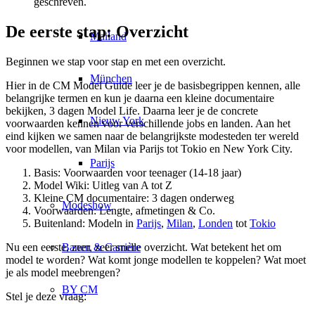
geschreven.
De eerste stap: Overzicht
Mailand
Beginnen we stap voor stap en met een overzicht.
München
Hier in de CM Model Guide leer je de basisbegrippen kennen, alle
belangrijke termen en kun je daarna een kleine documentaire
bekijken, 3 dagen Model Life. Daarna leer je de concrete
Nieuw York
voorwaarden kennen voor verschillende jobs en landen. Aan het
eind kijken we samen naar de belangrijkste modesteden ter wereld
voor modellen, van Milan via Parijs tot Tokio en New York City.
Parijs
Basis: Voorwaarden voor teenager (14-18 jaar)
Model Wiki: Uitleg van A tot Z
Kleine CM documentaire: 3 dagen onderweg
Modeshow
Voorwaarden: Lengte, afmetingen & Co.
Buitenland: Modeln in
Parijs
,
Milan
,
Londen
tot
Tokio
Banen & Carrière
Nu een eerste, zeer, zeer snelle overzicht. Wat betekent het om
model te worden? Wat komt jonge modellen te koppelen? Wat moet
je als model meebrengen?
BY CM
Stel je deze vraag: