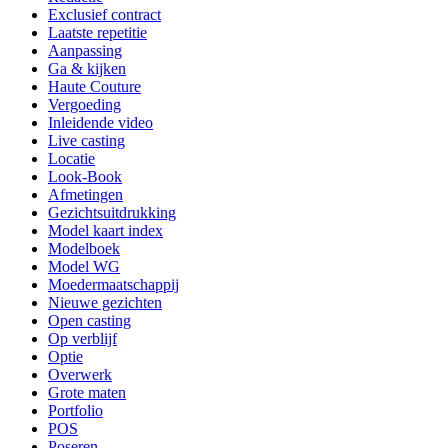
Exclusief contract
Laatste repetitie
Aanpassing
Ga & kijken
Haute Couture
Vergoeding
Inleidende video
Live casting
Locatie
Look-Book
Afmetingen
Gezichtsuitdrukking
Model kaart index
Modelboek
Model WG
Moedermaatschappij
Nieuwe gezichten
Open casting
Op verblijf
Optie
Overwerk
Grote maten
Portfolio
POS
Poseren