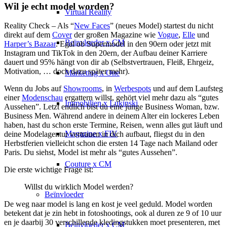
Wil je echt model worden?
Virtual Reality
Reality Check – Als “
New Faces
” (neues Model) startest du nicht
direkt auf dem
Cover
der großen Magazine wie
Vogue
,
Elle
und
Beïnvloeder x CM
Harper’s Bazaar
. Egal ob Supermodel in den 90ern oder jetzt mit
Instagram und TikTok in den 20ern, der Aufbau deiner Karriere
dauert und 95% hängt von dir ab (Selbstvertrauen, Fleiß, Ehrgeiz,
Motivation, … doch dazu später mehr).
Marketing x One
Wenn du Jobs auf
Showrooms
, in
Werbespots
und auf dem Laufsteg
einer
Modenschau
ergattern willst, gehört viel mehr dazu als “gutes
Immobilien x Lukinski
Aussehen”. Letzt endlich bist du eine junge Business Woman, bzw.
Business Men. Während andere in deinem Alter ein lockeres Leben
haben, hast du schon erste Termine, Reisen, wenn alles gut läuft und
Magazine x FIV
deine Modelagentur vertrauen in dich aufbaut, fliegst du in den
Herbstferien vielleicht schon die ersten 14 Tage nach Mailand oder
Paris. Du siehst, Model ist mehr als “gutes Aussehen”.
Couture x CM
Die erste wichtige Frage ist:
Willst du wirklich Model werden?
Beïnvloeder
De weg naar model is lang en kost je veel geduld. Model worden
betekent dat je zin hebt in fotoshootings, ook al duren ze 9 of 10 uur
en je daarbij 30 verschillende kledingstukken moet presenteren, met
Beïnvloeder x CM