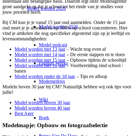
inderdaad alle belangrijke basis. Daarom legt onze Modelagentur
grote aandacht op dat je school tot het einde van je studies voor
Model worden 2026
jouw prioriteit heeft.
Bij CM kun je je vanaf 15 jaar oud aanmelden. Onder de 15 jaar
Model worden 2026
oud moet je je absoluut en op 100% op school concentreren. Hier
vind je artikelen die nog specifieker afgestemd zijn op je leeftijd en
levensomstandigheden:
Model podcast
Model worden met 13 jaar
– Wacht nog even af
Model worden met 14 jaar
– De eerste stappen en te doen
Model worden met 15 jaar
– Opbouw tijdens de schooltijd
Fashion Weeks
Model worden met 16 jaar
– Voorbereiding eind school /
banen
Model worden onder de 18 jaar
– Tips en afloop
Modemerkjes
Modeln boven 30 jaar bij CM? Natuurlijk hebben wij ook tips voor
jullie!
Wiki
Model worden boven 30 jaar
Model worden boven 40 jaar
Best Ager
Boek
Modelmapje: Opbouw en fotograafselectie
Peppa Van De Dag