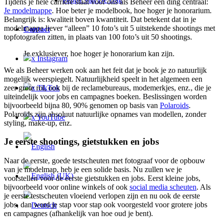
Tijdens je hele carrière staat voor ons als Beheer één ding centraal:
Je modelmappe
. Hoe beter je modelbook, hoe hoger je honorarium.
Belangrijk is: kwaliteit boven kwantiteit. Dat betekent dat in je
modelmappe liever “alleen” 10 foto’s uit 5 uitstekende shootings met
Contact
topfotografen zitten, in plaats van 100 foto’s uit 50 shootings.
Je exklusiever, hoe hoger je honorarium kan zijn.
x Instagram
We als Beheer werken ook aan het feit dat je book je zo natuurlijk
mogelijk weerspiegelt. Natuurlijkheid speelt in het algemeen een
zeer grote rol, ook bij de reclamebureaus, modemerkjes, enz., die je
x TikTok
uiteindelijk voor jobs en campagnes boeken. Beslissingen worden
bijvoorbeeld bijna 80, 90% genomen op basis van
Polaroids
.
Polaroids zijn absoluut natuurlijke opnames van modellen, zonder
x YouTube
styling, make-up, enz.
Je eerste shootings, gietstukken en jobs
Naar de eerste, goede testscheuten met fotograaf voor de opbouw
van je modelmap, heb je een solide basis. Nu zullen we je
voorstellen voor de eerste gietstukken en jobs. Eerst kleine jobs,
bijvoorbeeld voor online winkels of ook
social media scheuten
. Als
je eerste testscheuten vloeiend verlopen zijn en nu ook de eerste
jobs, dan word je stap voor stap ook voorgesteld voor grotere jobs
en campagnes (afhankelijk van hoe oud je bent).