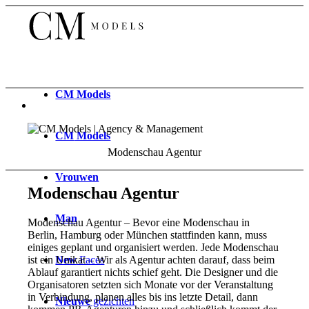
CM
Models
CM
Models
Modenschau Agentur
Vrouwen
Modenschau Agentur
Man
Modenschau Agentur – Bevor eine Modenschau in
Berlin, Hamburg oder München stattfinden kann, muss
einiges geplant und organisiert werden. Jede Modenschau
New
Faces
ist ein Unikat – Wir als Agentur achten darauf, dass beim
Ablauf garantiert nichts schief geht. Die Designer und die
Organisatoren setzten sich Monate vor der Veranstaltung
in Verbindung, planen alles bis ins letzte Detail, dann
Nieuwe
gezichten