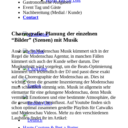
Peppa Van De Dag
Gastronomische Aufgaben
Event Tag und Gäste
Nachbereitung (Medial / Kunde)
Contact
Choreografie: Planung der einzelnen
x Instagram
“Bilder” (Szenen) mit Musik
Auch um die Modenschau Musik kümmert sich in der
x TikTok
Regel die Modenschau Agentur, in manchen Fällen
kümmert sich auch der Kunde selber darum. Der
Musikschnitt wird vorgelegt, um die Beats-Optimierung
x YouTube
kümmert sich letztendlich der DJ und passt diese exakt
auf die Choreographie der Modenschau an. Dies ist
wichtig, denn die gesamte Inszenierung der Modenschau
muss schließlich stimmig sein. Musik ist allgemein sehr
elemantar für eine gelungene Modenschau, denn Musik
vermittelt Emotionen und eine bestimmte Atmosphäre, die
die gesamte Show beeinflusst. Auf Youtube finden sich
schon optimal zusammen gestellte Playlists für Catwalks
und Modenschau Videos. Mehr zu den verschiedenen
Laufstilen findet ihr im Artikel:
Haute Couture & Pret-a-Porter