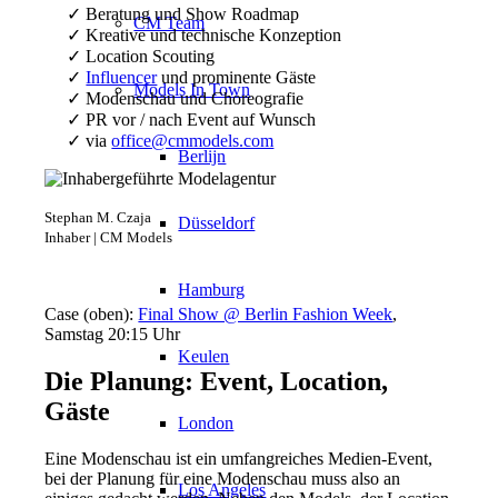
✓ Beratung und Show Roadmap
CM Team
✓ Kreative und technische Konzeption
✓ Location Scouting
✓
Influencer
und prominente Gäste
Models In Town
✓ Modenschau und Choreografie
✓ PR vor / nach Event auf Wunsch
✓ via
office@cmmodels.com
Berlijn
Stephan M. Czaja
Düsseldorf
Inhaber | CM Models
Hamburg
Case (oben):
Final Show @ Berlin Fashion Week
,
Samstag 20:15 Uhr
Keulen
Die Planung: Event, Location,
Gäste
London
Eine Modenschau ist ein umfangreiches Medien-Event,
bei der Planung für eine Modenschau muss also an
Los Angeles