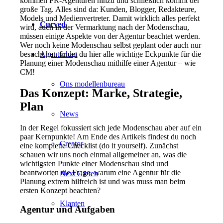
kommen PR-Agenturen hinzu und schließlich kommt der
große Tag. Alles sind da: Kunden, Blogger, Redakteure,
Models und Medienvertreter. Damit wirklich alles perfekt
Curved
wird, auch in der Vermarktung nach der Modenschau,
müssen einige Aspekte von der Agentur beachtet werden.
Wer noch keine Modenschau selbst geplant oder auch nur
Agentschap
besucht hat, findet du hier alle wichtige Eckpunkte für die
Planung einer Modenschau mithilfe einer Agentur – wie
CM!
Ons modellenbureau
Das Konzept: Marke, Strategie,
Plan
News
In der Regel fokussiert sich jede Modenschau aber auf ein
paar Kernpunkte! Am Ende des Artikels findest du noch
Creator
eine komplette Checklist (do it yourself). Zunächst
schauen wir uns noch einmal allgemeiner an, was die
wichtigsten Punkte einer Modenschau sind und
beantworten die Frage, warum eine Agentur für die
Next Gieten
Planung extrem hilfreich ist und was muss man beim
ersten Konzept beachten?
Klanten
Agentur und Aufgaben