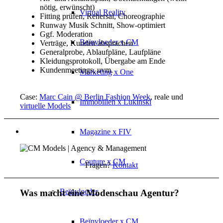
nötig, erwünscht)
Virtual Reality
Fitting prüfen, Rehersal, Choreographie
Runway Musik Schnitt, Show-optimiert
Ggf. Moderation
Beïnvloeder x CM
Verträge, Kunden absprachen
Generalprobe, Ablaufpläne, Laufpläne
Kleidungsprotokoll, Übergabe am Ende
Kundenmeetings, uvm.
Marketing x One
Case:
Marc Cain @ Berlin Fashion Week
, reale und
Immobilien x Lukinski
virtuelle Models
Magazine x FIV
Couture x CM
Fragen?
Kontakt
Beïnvloeder
Was macht eine Modenschau Agentur?
Beïnvloeder x CM