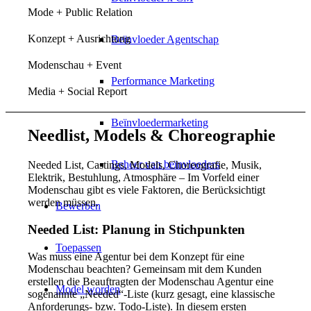
Mode + Public Relation
Konzept + Ausrichtung
Beïnvloeder Agentschap
Modenschau + Event
Performance Marketing
Media + Social Report
Beïnvloedermarketing
Needlist, Models & Choreographie
Beheer van beïnvloeders
Needed List, Castings, Models, Choreografie, Musik,
Elektrik, Bestuhlung, Atmosphäre – Im Vorfeld einer
Modenschau gibt es viele Faktoren, die Berücksichtigt
werden müssen.
Bewerben
Needed List: Planung in Stichpunkten
Toepassen
Was muss eine Agentur bei dem Konzept für eine
Modenschau beachten? Gemeinsam mit dem Kunden
erstellen die Beauftragten der Modenschau Agentur eine
Model worden
sogenannte „Needed“-Liste (kurz gesagt, eine klassische
Anforderungs- bzw. Todo-Liste). In diesem ersten