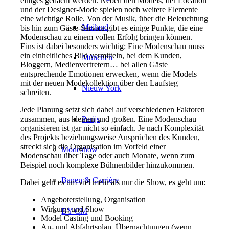
einiges gedacht werden. Neben den Models, der Location
und der Designer-Mode spielen noch weitere Elemente
eine wichtige Rolle. Von der Musik, über die Beleuchtung
Mailand
bis hin zum Gäste-Service gibt es einige Punkte, die eine
Modenschau zu einem vollen Erfolg bringen können.
Eins ist dabei besonders wichtig: Eine Modenschau muss
ein einheitliches Bild vermitteln, bei dem Kunden,
München
Bloggern, Medienvertretern… bei allen Gäste
entsprechende Emotionen erwecken, wenn die Models
mit der neuen Modekollektion über den Laufsteg
Nieuw York
schreiten.
Jede Planung setzt sich dabei auf verschiedenen Faktoren
Parijs
zusammen, aus kleinen und großen. Eine Modenschau
organisieren ist gar nicht so einfach. Je nach Komplexität
des Projekts beziehungsweise Ansprüchen des Kunden,
streckt sich die Organisation im Vorfeld einer
Modeshow
Modenschau über Tage oder auch Monate, wenn zum
Beispiel noch komplexe Bühnenbilder hinzukommen.
Banen & Carrière
Dabei geht es um viel mehr als nur die Show, es geht um:
Angeboterstellung, Organisation
Wirkung und Show
BY CM
Model Casting und Booking
An- und Abfahrtsplan, Übernachtungen (wenn