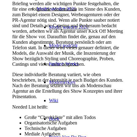
Briefing werden alle wichtigen Punkte festgehalten, die
Model worden 2026
für eine erfolgreiche Modenschau im Sinne des Kunden,
zum Beispiel einem Designer, Werbeagenturen oder der
PR-Agentur nötig sind. Wenn alle Punkte sauber notiert
sind und Details wie Catering und Proberaum bedacht
Model worden 2026
worden, arbeiten wir als Agentur unser Kick Off Meeting
für die Show vor. Daraufhin findet die, genau auf den
Kunden abgestimmte, Beratung persönlich oder am
Model podcast
Telefon statt. In dieser wird vieles genauer definiert, die
Models, die Auswahl der Musik, die Inszenierung der
Show bezüglich Styling und Choreographie, Proben,
Fashion Weeks
Castings und vieles mehr besprochen.
Diese individuelle Beratung variiert, wie oben
beschrieben, in der Intensität je nach Budget des Kunden.
Modemerkjes
Nach der Beratung setzten wir uns als Modenschau
Agentur an die Erstellung des Show Konzeptes und ihrer
Präsentation.
Wiki
Needed List heißt:
Große “Chechkliste” mit allen Todos
Boek
Organisatorische Aufgaben
Technische Aufgaben
Mediale Aufgaben