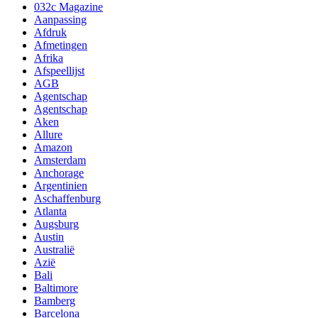
032c Magazine
Aanpassing
Afdruk
Afmetingen
Afrika
Afspeellijst
AGB
Agentschap
Agentschap
Aken
Allure
Amazon
Amsterdam
Anchorage
Argentinien
Aschaffenburg
Atlanta
Augsburg
Austin
Australië
Azië
Bali
Baltimore
Bamberg
Barcelona