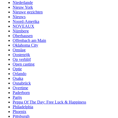
Niederlande
Nieuw York
Nieuwe gezichten
Nieuws
Noord-Amerika
NOVEAUX
Nürnberg
Oberhausen
Offenbach am Main
Oklahoma City
Omslag
Oostenrijk
Op verblijf
Open casting
Optie
Orlando
Osaka
Osnabrück
Overtime
Paderborn
Parijs
Peppa Of The Day: Free Luck & Happiness
Philadelphia
Phoenix
Pittsburgh