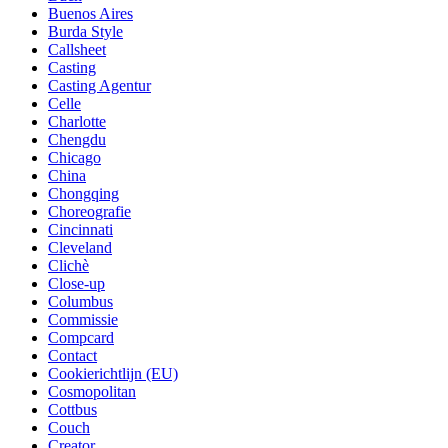
Buenos Aires
Burda Style
Callsheet
Casting
Casting Agentur
Celle
Charlotte
Chengdu
Chicago
China
Chongqing
Choreografie
Cincinnati
Cleveland
Clichè
Close-up
Columbus
Commissie
Compcard
Contact
Cookierichtlijn (EU)
Cosmopolitan
Cottbus
Couch
Creator