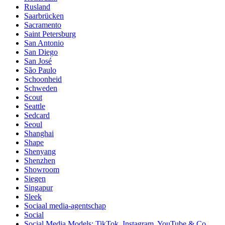
Rusland
Saarbrücken
Sacramento
Saint Petersburg
San Antonio
San Diego
San José
São Paulo
Schoonheid
Schweden
Scout
Seattle
Sedcard
Seoul
Shanghai
Shape
Shenyang
Shenzhen
Showroom
Siegen
Singapur
Sleek
Sociaal media-agentschap
Social
Social Media Models: TikTok, Instagram, YouTube & Co.