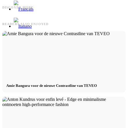
Models.com
Eindrücke
Models.com x CM Models
Eindrücke van ons model
DISCOVER MORE
Management
<strong>Gieten</strong>!
READERS ALSO ENJOYED
Menu
Menu
Amie Bangura voor de nieuwe Contrastline van TEVEO