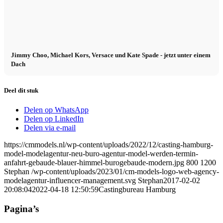
Jimmy Choo, Michael Kors, Versace und Kate Spade - jetzt unter einem
Dach
Deel dit stuk
Delen op WhatsApp
Delen op LinkedIn
Delen via e-mail
https://cmmodels.nl/wp-content/uploads/2022/12/casting-hamburg-
model-modelagentur-neu-buro-agentur-model-werden-termin-
anfahrt-gebaude-blauer-himmel-burogebaude-modern.jpg
800
1200
Stephan
/wp-content/uploads/2023/01/cm-models-logo-web-agency-
modelagentur-influencer-management.svg
Stephan
2017-02-02
20:08:04
2022-04-18 12:50:59
Castingbureau Hamburg
Pagina’s