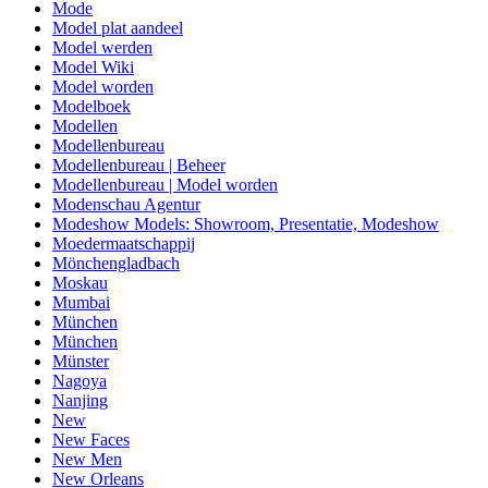
Mode
Model plat aandeel
Model werden
Model Wiki
Model worden
Modelboek
Modellen
Modellenbureau
Modellenbureau | Beheer
Modellenbureau | Model worden
Modenschau Agentur
Modeshow Models: Showroom, Presentatie, Modeshow
Moedermaatschappij
Mönchengladbach
Moskau
Mumbai
München
München
Münster
Nagoya
Nanjing
New
New Faces
New Men
New Orleans