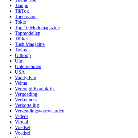
Tianjin
TikTok
Toepassing
Tokio
Top 10 Modemagazine
Topmodellen
Türkei
Tush Magazine
Twins
Uitkoop
Ulm
Unternehmen
USA
Vanity Fair
Velma
Verenigd Koninkrijk
Vergoeding
Verkenners
Verkorte lijst
Verzendingsvoorwaarden
Videos
Virtual
Voedsel
Voedsel