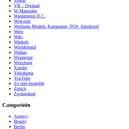
Vogue
VR – Digitaal
W Magazine
Washington D.C.
Welcome
Werbung Models: Kampagne, POS, fotoshoot!
Wien
Wiki
Winkels
Wonderland
Wuhan
Wuppertal
Würzburg
Xander
Yokohama
YouTube
Zo snel mogelijk
Zürich
Zwitserland
Categorieën
Agency
Beauty
Berlin