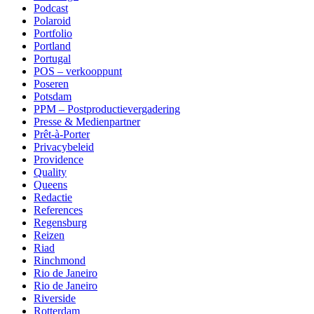
Podcast
Polaroid
Portfolio
Portland
Portugal
POS – verkooppunt
Poseren
Potsdam
PPM – Postproductievergadering
Presse & Medienpartner
Prêt-à-Porter
Privacybeleid
Providence
Quality
Queens
Redactie
References
Regensburg
Reizen
Riad
Rinchmond
Rio de Janeiro
Rio de Janeiro
Riverside
Rotterdam