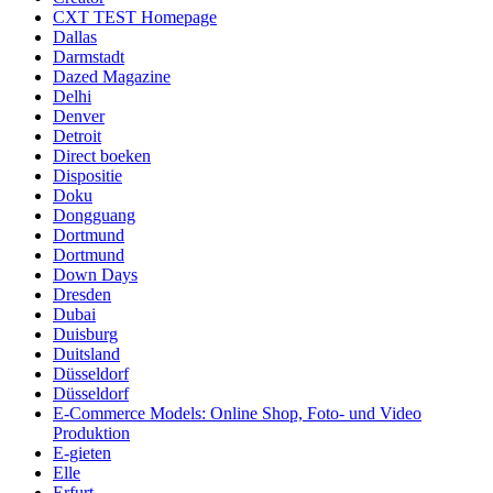
CXT TEST Homepage
Dallas
Darmstadt
Dazed Magazine
Delhi
Denver
Detroit
Direct boeken
Dispositie
Doku
Dongguang
Dortmund
Dortmund
Down Days
Dresden
Dubai
Duisburg
Duitsland
Düsseldorf
Düsseldorf
E-Commerce Models: Online Shop, Foto- und Video
Produktion
E-gieten
Elle
Erfurt