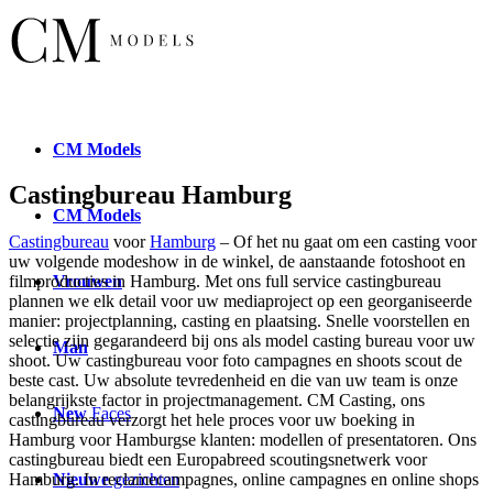
CM
Models
Castingbureau Hamburg
CM
Models
Castingbureau
voor
Hamburg
– Of het nu gaat om een casting voor
uw volgende modeshow in de winkel, de aanstaande fotoshoot en
Vrouwen
filmproducties in Hamburg. Met ons full service castingbureau
plannen we elk detail voor uw mediaproject op een georganiseerde
manier: projectplanning, casting en plaatsing. Snelle voorstellen en
selectie zijn gegarandeerd bij ons als model casting bureau voor uw
Man
shoot. Uw castingbureau voor foto campagnes en shoots scout de
beste cast. Uw absolute tevredenheid en die van uw team is onze
belangrijkste factor in projectmanagement. CM Casting, ons
New
Faces
castingbureau verzorgt het hele proces voor uw boeking in
Hamburg voor Hamburgse klanten: modellen of presentatoren. Ons
castingbureau biedt een Europabreed scoutingsnetwerk voor
Nieuwe
gezichten
Hamburg. In reclamecampagnes, online campagnes en online shops