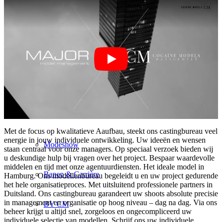
Mailand
München
Nieuw York
Parijs
Met de focus op kwalitatieve Aaufbau, steekt ons castingbureau veel
energie in jouw individuele ontwikkeling. Uw ideeën en wensen
Modeshow
staan centraal voor onze managers. Op speciaal verzoek bieden wij
u deskundige hulp bij vragen over het project. Bespaar waardevolle
middelen en tijd met onze agentuurdiensten. Het ideale model in
Banen & Carrière
Hamburg. Ons modellenbureau begeleidt u en uw project gedurende
het hele organisatieproces. Met uitsluitend professionele partners in
Duitsland. Ons castingbureau garandeert uw shoots absolute precisie
in management en organisatie op hoog niveau – dag na dag. Via ons
BY CM
beheer krijgt u altijd snel, zorgeloos en ongecompliceerd uw
individuele selectie van modellen. Schrijf ons uw individuele