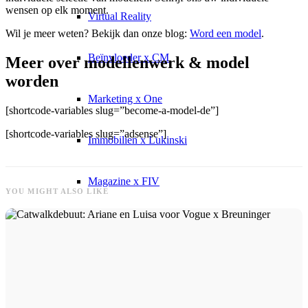
wensen op elk moment.
Virtual Reality
Wil je meer weten? Bekijk dan onze blog:
Word een model
.
Beïnvloeder x CM
Meer over modellenwerk & model
worden
Marketing x One
[shortcode-variables slug=”become-a-model-de”]
[shortcode-variables slug=”adsense”]
Immobilien x Lukinski
Magazine x FIV
YOU MIGHT ALSO LIKE
Couture x CM
Beïnvloeder
Beïnvloeder x CM