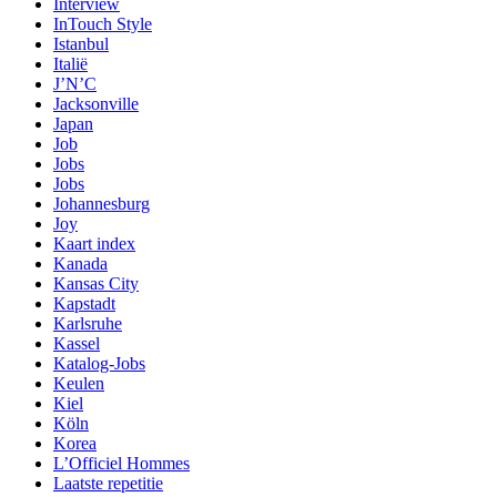
Interview
InTouch Style
Istanbul
Italië
J’N’C
Jacksonville
Japan
Job
Jobs
Jobs
Johannesburg
Joy
Kaart index
Kanada
Kansas City
Kapstadt
Karlsruhe
Kassel
Katalog-Jobs
Keulen
Kiel
Köln
Korea
L’Officiel Hommes
Laatste repetitie