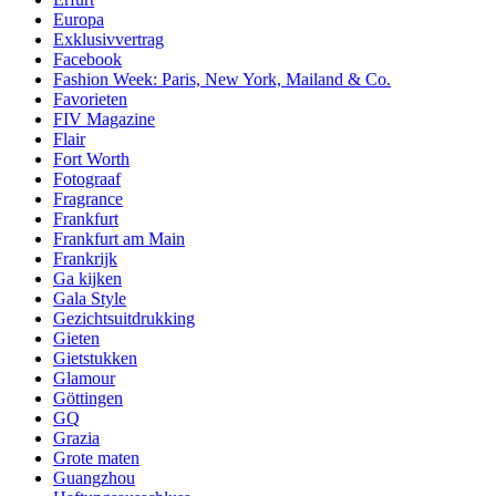
Europa
Exklusivvertrag
Facebook
Fashion Week: Paris, New York, Mailand & Co.
Favorieten
FIV Magazine
Flair
Fort Worth
Fotograaf
Fragrance
Frankfurt
Frankfurt am Main
Frankrijk
Ga kijken
Gala Style
Gezichtsuitdrukking
Gieten
Gietstukken
Glamour
Göttingen
GQ
Grazia
Grote maten
Guangzhou