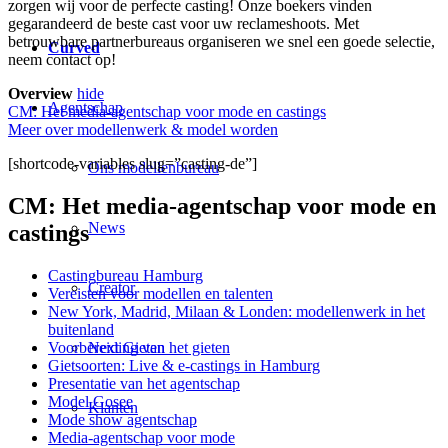
zorgen wij voor de perfecte casting! Onze boekers vinden
gegarandeerd de beste cast voor uw reclameshoots. Met
betrouwbare partnerbureaus organiseren we snel een goede selectie,
Curved
neem contact op!
Overview
hide
Agentschap
CM: Het media-agentschap voor mode en castings
Meer over modellenwerk & model worden
[shortcode-variables slug=”casting-de”]
Ons modellenbureau
CM: Het media-agentschap voor mode en
News
castings
Castingbureau Hamburg
Creator
Vereisten voor modellen en talenten
New York, Madrid, Milaan & Londen: modellenwerk in het
buitenland
Voorbereiding van het gieten
Next Gieten
Gietsoorten: Live & e-castings in Hamburg
Presentatie van het agentschap
Model Gosee
Klanten
Mode show agentschap
Media-agentschap voor mode