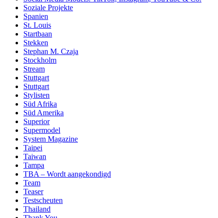
Soziale Projekte
Spanien
St. Louis
Startbaan
Stekken
Stephan M. Czaja
Stockholm
Stream
Stuttgart
Stuttgart
Stylisten
Süd Afrika
Süd Amerika
Superior
Supermodel
System Magazine
Taipei
Taiwan
Tampa
TBA – Wordt aangekondigd
Team
Teaser
Testscheuten
Thailand
Thank You