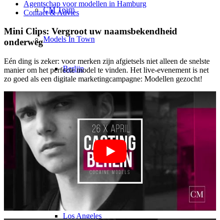
Agentschap voor modellen in Hamburg
CM Team
Contact & Advies
Mini Clips: Vergroot uw naamsbekendheid
Models In Town
onderweg
Eén ding is zeker: voor merken zijn afgietsels niet alleen de snelste
Berlijn
manier om het perfecte model te vinden. Het live-evenement is net
zo goed als een digitale marketingcampagne: Modellen gezocht!
Düsseldorf
Hamburg
Keulen
London
Los Angeles