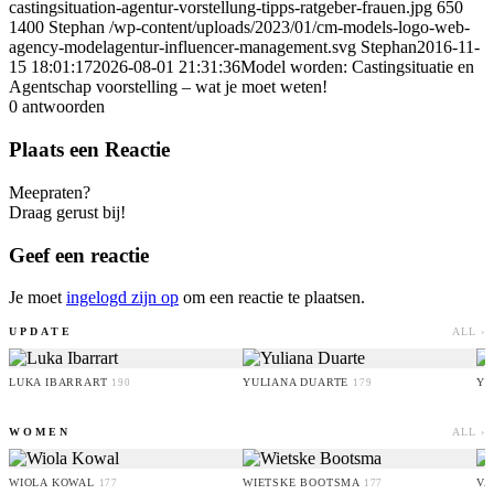
castingsituation-agentur-vorstellung-tipps-ratgeber-frauen.jpg
650
1400
Stephan
/wp-content/uploads/2023/01/cm-models-logo-web-
agency-modelagentur-influencer-management.svg
Stephan
2016-11-
15 18:01:17
2026-08-01 21:31:36
Model worden: Castingsituatie en
Agentschap voorstelling – wat je moet weten!
0
antwoorden
Plaats een Reactie
Meepraten?
Draag gerust bij!
Geef een reactie
Je moet
ingelogd zijn op
om een reactie te plaatsen.
UPDATE
ALL ›
LUKA IBARRART
YULIANA DUARTE
YO
190
179
WOMEN
ALL ›
WIOLA KOWAL
WIETSKE BOOTSMA
VA
177
177