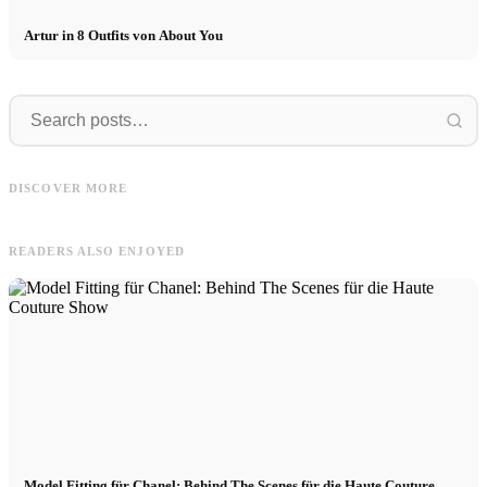
Artur in 8 Outfits von About You
Model
Model
Model Casting 22.09. in Köln: Jetzt
Model worden in Londen: Jordan legt
T
DISCOVER MORE
bewerben & Fotoshooting gewinnen
uit hoe het werkt!
P
READERS ALSO ENJOYED
Model Fitting für Chanel: Behind The Scenes für die Haute Couture