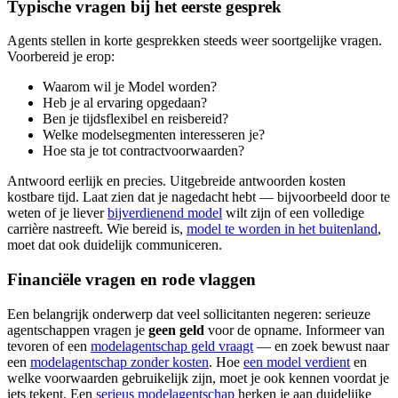
Typische vragen bij het eerste gesprek
Agents stellen in korte gesprekken steeds weer soortgelijke vragen.
Voorbereid je erop:
Waarom wil je Model worden?
Heb je al ervaring opgedaan?
Ben je tijdsflexibel en reisbereid?
Welke modelsegmenten interesseren je?
Hoe sta je tot contractvoorwaarden?
Antwoord eerlijk en precies. Uitgebreide antwoorden kosten
kostbare tijd. Laat zien dat je nagedacht hebt — bijvoorbeeld door te
weten of je liever
bijverdienend model
wilt zijn of een volledige
carrière nastreeft. Wie bereid is,
model te worden in het buitenland
,
moet dat ook duidelijk communiceren.
Financiële vragen en rode vlaggen
Een belangrijk onderwerp dat veel sollicitanten negeren: serieuze
agentschappen vragen je
geen geld
voor de opname. Informeer van
tevoren of een
modelagentschap geld vraagt
— en zoek bewust naar
een
modelagentschap zonder kosten
. Hoe
een model verdient
en
welke voorwaarden gebruikelijk zijn, moet je ook kennen voordat je
iets tekent. Een
serieus modelagentschap
herken je aan duidelijke