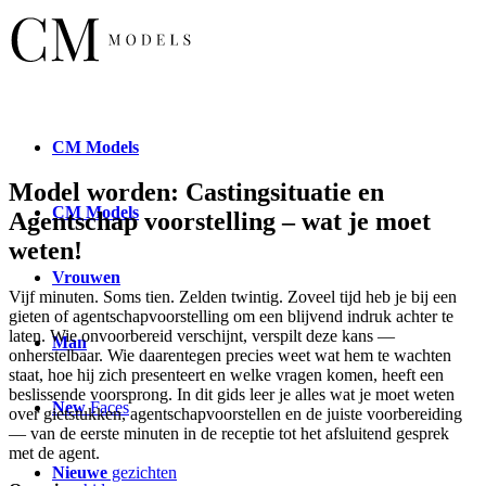
CM
Models
Model worden: Castingsituatie en
CM
Models
Agentschap voorstelling – wat je moet
weten!
Vrouwen
Vijf minuten. Soms tien. Zelden twintig. Zoveel tijd heb je bij een
gieten of agentschapvoorstelling om een blijvend indruk achter te
laten. Wie onvoorbereid verschijnt, verspilt deze kans —
Man
onherstelbaar. Wie daarentegen precies weet wat hem te wachten
staat, hoe hij zich presenteert en welke vragen komen, heeft een
beslissende voorsprong. In dit gids leer je alles wat je moet weten
New
Faces
over gietstukken, agentschapvoorstellen en de juiste voorbereiding
— van de eerste minuten in de receptie tot het afsluitend gesprek
met de agent.
Nieuwe
gezichten