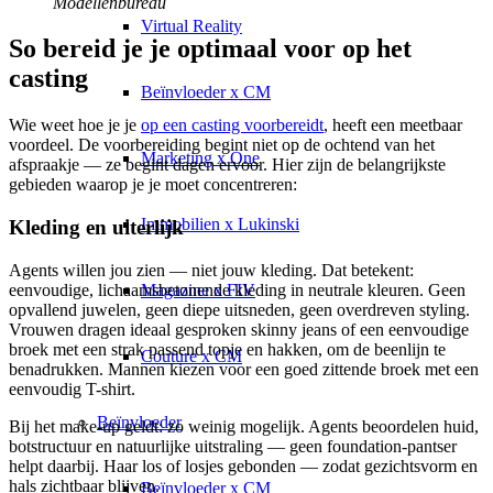
Modellenbureau
Virtual Reality
So bereid je je optimaal voor op het
casting
Beïnvloeder x CM
Wie weet hoe je je
op een casting voorbereidt
, heeft een meetbaar
voordeel. De voorbereiding begint niet op de ochtend van het
Marketing x One
afspraakje — ze begint dagen ervoor. Hier zijn de belangrijkste
gebieden waarop je je moet concentreren:
Immobilien x Lukinski
Kleding en uiterlijk
Agents willen jou zien — niet jouw kleding. Dat betekent:
Magazine x FIV
eenvoudige, lichaamsbetonende kleding in neutrale kleuren. Geen
opvallend juwelen, geen diepe uitsneden, geen overdreven styling.
Vrouwen dragen ideaal gesproken skinny jeans of een eenvoudige
broek met een strak passend topje en hakken, om de beenlijn te
Couture x CM
benadrukken. Mannen kiezen voor een goed zittende broek met een
eenvoudig T-shirt.
Beïnvloeder
Bij het make-up geldt: zo weinig mogelijk. Agents beoordelen huid,
botstructuur en natuurlijke uitstraling — geen foundation-pantser
helpt daarbij. Haar los of losjes gebonden — zodat gezichtsvorm en
hals zichtbaar blijven.
Beïnvloeder x CM