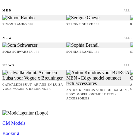
MEN
ALL ›
SIMON RAMBO
SERIGNE GUEYE
RU
188
186
NEW
ALL ›
SORA SCHWARZER
SOPHIA BRANDL
SE
178
181
NEWS
ALL ›
CATWALKDEBUUT: ARIANE EN LUISA
AM
VOOR VOGUE X BREUNINGER
CO
ANTON KUNDRUS VOOR BURGA MEN -
EDGY MODEL ONTMOET TECH-
ACCESSOIRES
CM Models
Booking