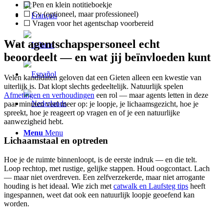
☐ Pen en klein notitieboekje
☐ Cv (optioneel, maar professioneel)
☐ Vragen voor het agentschap voorbereid
Wat agentschapspersoneel echt
beoordeelt — en wat jij beïnvloeden kunt
Velen kandidaten geloven dat een Gieten alleen een kwestie van
uiterlijk is. Dat klopt slechts gedeeltelijk. Natuurlijk spelen
Afmetingen en verhoudingen
een rol — maar agents letten in deze
paar minuten veel meer op: je loopje, je lichaamsgezicht, hoe je
spreekt, hoe je reageert op vragen en of je een natuurlijke
aanwezigheid hebt.
Menu
Menu
Lichaamstaal en optreden
Hoe je de ruimte binnenloopt, is de eerste indruk — en die telt.
Loop rechtop, met rustige, gelijke stappen. Houd oogcontact. Lach
— maar niet overdreven. Een zelfverzekerde, maar niet arrogante
houding is het ideaal. Wie zich met
catwalk en Laufsteg tips
heeft
ingespannen, weet dat ook een natuurlijk loopje geoefend kan
worden.