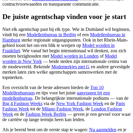
contractvoorwaarden en transparante communicatie.
De juiste agentschap vinden voor je start
Niet elk agentschap past bij elk type. Wie in Duitsland wil beginnen,
vindt bij een
Modellenbureau in Berlijn
of een
Modellenbureau in
Hamburg
sterke regionale uitgangspunten. Ook in het Rhein-Main-
gebied loont het om een blik te werpen op
Model worden in
Frankfurt
. Wie vanaf het begin internationaal wil denken, zou zich
moeten bezighouden met
Model worden in Londen
of
Model
worden in New York
— beide steden zijn internationale centra van
de modewereld. Bekende
Modemerkjes met G
en andere gevestigde
merken laten zien welke agentschappen samenwerken met de
topmerken.
Een overzicht van de beste adressen bieden de
Top 10
Modellenbureaus
en tips voor het juiste
aanvragen bij een
modellenbureau
. De belangrijkste internationale podiums — van de
Big 4 Fashion Weeks
via de
New York Fashion Week
en de
Paris
Fashion Week
tot de
Milano Fashion Week
, de
London Fashion
Week
en de
Fashion Week Berlijn
— geven je een gevoel voor waar
de carrière op lange termijn heen kan leiden.
Als je bereid bent om de eerste stap te wagen:
Nu aanmelden
en je