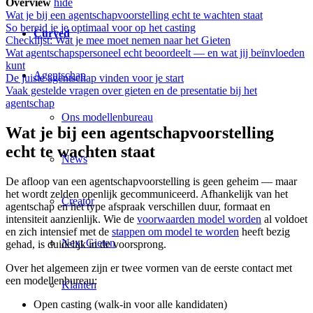
Overview
hide
Wat je bij een agentschapvoorstelling echt te wachten staat
So bereid je je optimaal voor op het casting
Curved
Checklijst: Wat je mee moet nemen naar het Gieten
Wat agentschapspersoneel echt beoordeelt — en wat jij beïnvloeden
kunt
Agentschap
De juiste agentschap vinden voor je start
Vaak gestelde vragen over gieten en de presentatie bij het
agentschap
Ons modellenbureau
Wat je bij een agentschapvoorstelling
echt te wachten staat
News
De afloop van een agentschapvoorstelling is geen geheim — maar
het wordt zelden openlijk gecommuniceerd. Afhankelijk van het
Creator
agentschap en het type afspraak verschillen duur, formaat en
intensiteit aanzienlijk. Wie de
voorwaarden model worden
al voldoet
en zich intensief met de
stappen om model te worden
heeft bezig
Next Gieten
gehad, is duidelijk in de voorsprong.
Over het algemeen zijn er twee vormen van de eerste contact met
een modellenbureau:
Klanten
Open casting (walk-in voor alle kandidaten)