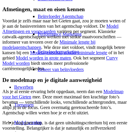
Afmetingen, maat en eisen kennen
Beïnvloeder Agentschap
Voordat je zelfs maar naar het Gieten gaat, zou je moeten weten of
je aan de basisvereisten van het agentschap voldoet. De
Model
Afmetingen en voorwaarden
variëren per segment. Klassieke
Performance Marketing
catwalk-agentschappen werken met strikte maatvoorschriften —
informeer van tevoren over de
Minimale lengte bij
modelagentschappen
. Wie deze niet voldoet, vindt mogelijk betere
Beïnvloedermarketing
kansen bij een
Modelagentschap zonder minimale lengte
of in het
gebied
Model worden in grote maten
. Ook het segment
Curvy
Model worden
biedt steeds meer professionele
carrièremogelijkheden.
Beheer van beïnvloeders
De modelmap en je digitale aanwezigheid
Bewerben
Als je al eerste ervaring hebt opgedaan, neem dan een
Modelmap
voor het Gieten
mee. Deze moet maximaal tien krachtige foto’s
bevatten — verschillende looks, verschillende achtergronden, maar
Toepassen
altijd jij in de focus. Geen overmatig geretoucheerde foto’s.
Agentschap willen weten hoe je er echt uitziet.
Model worden
Heb je nog geen map, is dat geen uitsluitingscriterium bij een eerste
voorstelling. Belangrijker is dat je natuurlijk en zelfverzekerd