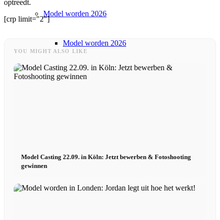
optreedt.
Model worden 2026
[crp limit="2"]
Model worden 2026
YOU MIGHT ALSO LIKE
Model podcast
Fashion Weeks
Modemerkjes
Model Casting 22.09. in Köln: Jetzt bewerben & Fotoshooting
Wiki
gewinnen
Boek
Peppa Van De Dag