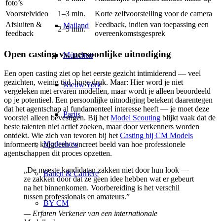
foto’s
Voorstelvideo
1–3 min.
Korte zelfvoorstelling voor de camera
Afsluiten &
Feedback, indien van toepassing een
Mailand
2–5 min.
feedback
overeenkomstsgesprek
Open casting vs. persoonlijke uitnodiging
München
Een open casting ziet op het eerste gezicht intimiderend — veel
gezichten, weinig tijd, hoge druk. Maar: Hier word je niet
Nieuw York
vergeleken met ervaren modellen, maar wordt je alleen beoordeeld
op je potentieel. Een persoonlijke uitnodiging betekent daarentegen
dat het agentschap al fundamenteel interesse heeft — je moet deze
Parijs
voorstel alleen bevestigen. Bij het
Model Scouting
blijkt vaak dat de
beste talenten niet actief zoeken, maar door verkenners worden
ontdekt. Wie zich van tevoren bij het
Casting bij CM Models
Modeshow
informeert, krijgt een concreet beeld van hoe professionele
agentschappen dit proces opzetten.
„De meeste kandidaten zakken niet door hun look —
Banen & Carrière
ze zakken door dat ze geen idee hebben wat er gebeurt
na het binnenkomen. Voorbereiding is het verschil
tussen professionals en amateurs.”
BY CM
— Erfaren Verkener van een internationale