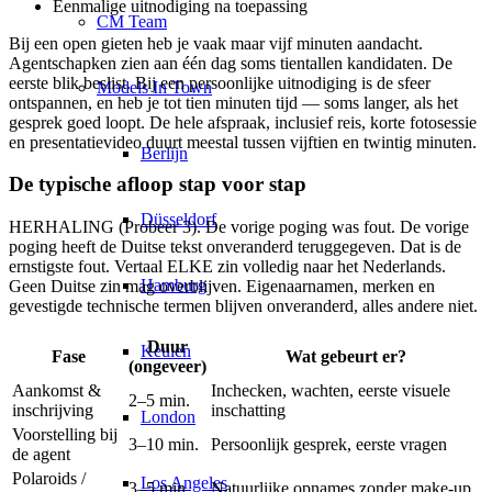
Eenmalige uitnodiging na toepassing
CM Team
Bij een open gieten heb je vaak maar vijf minuten aandacht.
Agentschapken zien aan één dag soms tientallen kandidaten. De
eerste blik beslist. Bij een persoonlijke uitnodiging is de sfeer
Models In Town
ontspannen, en heb je tot tien minuten tijd — soms langer, als het
gesprek goed loopt. De hele afspraak, inclusief reis, korte fotosessie
en presentatievideo duurt meestal tussen vijftien en twintig minuten.
Berlijn
De typische afloop stap voor stap
Düsseldorf
HERHALING (Probeer 3). De vorige poging was fout. De vorige
poging heeft de Duitse tekst onveranderd teruggegeven. Dat is de
ernstigste fout. Vertaal ELKE zin volledig naar het Nederlands.
Hamburg
Geen Duitse zin mag overblijven. Eigenaarnamen, merken en
gevestigde technische termen blijven onveranderd, alles andere niet.
Duur
Keulen
Fase
Wat gebeurt er?
(ongeveer)
Aankomst &
Inchecken, wachten, eerste visuele
2–5 min.
inschrijving
inschatting
London
Voorstelling bij
3–10 min.
Persoonlijk gesprek, eerste vragen
de agent
Polaroids /
Los Angeles
3–5 min.
Natuurlijke opnames zonder make-up