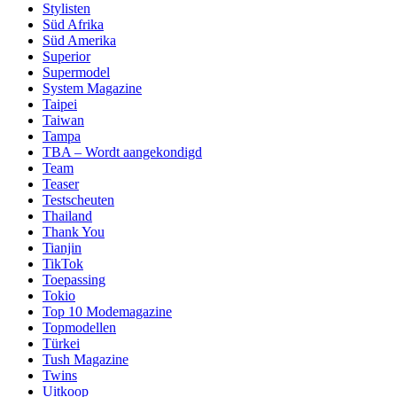
Stylisten
Süd Afrika
Süd Amerika
Superior
Supermodel
System Magazine
Taipei
Taiwan
Tampa
TBA – Wordt aangekondigd
Team
Teaser
Testscheuten
Thailand
Thank You
Tianjin
TikTok
Toepassing
Tokio
Top 10 Modemagazine
Topmodellen
Türkei
Tush Magazine
Twins
Uitkoop