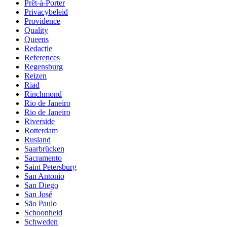
Prêt-à-Porter
Privacybeleid
Providence
Quality
Queens
Redactie
References
Regensburg
Reizen
Riad
Rinchmond
Rio de Janeiro
Rio de Janeiro
Riverside
Rotterdam
Rusland
Saarbrücken
Sacramento
Saint Petersburg
San Antonio
San Diego
San José
São Paulo
Schoonheid
Schweden