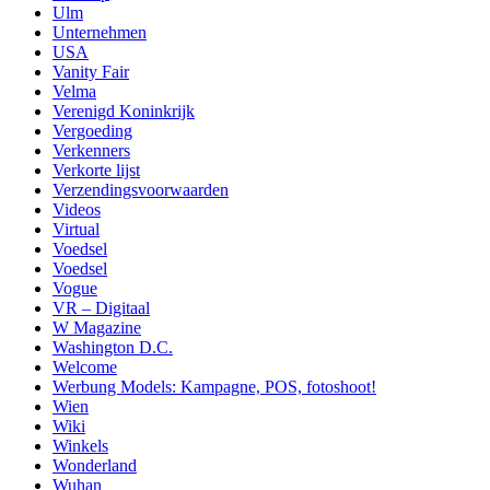
Ulm
Unternehmen
USA
Vanity Fair
Velma
Verenigd Koninkrijk
Vergoeding
Verkenners
Verkorte lijst
Verzendingsvoorwaarden
Videos
Virtual
Voedsel
Voedsel
Vogue
VR – Digitaal
W Magazine
Washington D.C.
Welcome
Werbung Models: Kampagne, POS, fotoshoot!
Wien
Wiki
Winkels
Wonderland
Wuhan