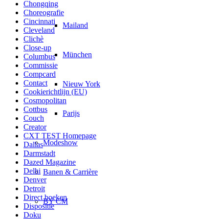
Chongqing
Choreografie
Cincinnati
Mailand
Cleveland
Clichè
Close-up
München
Columbus
Commissie
Compcard
Contact
Nieuw York
Cookierichtlijn (EU)
Cosmopolitan
Cottbus
Parijs
Couch
Creator
CXT TEST Homepage
Modeshow
Dallas
Darmstadt
Dazed Magazine
Delhi
Banen & Carrière
Denver
Detroit
Direct boeken
BY CM
Dispositie
Doku