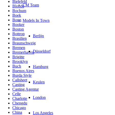
Bielefeld
CM Team
Blonde
Bochum
Boek
Bonn
Models In Town
Booker
Boston
Bottrop
Berlijn
Brasilien
Braunschweig
Bremen
Düsseldorf
Bremerhaven
Brigitte
Brooklyn
Buch
Hamburg
Buenos Aires
Burda Style
Callsheet
Keulen
Casting
Casting Agentur
Celle
London
Charlotte
Chengdu
Chicago
China
Los Angeles