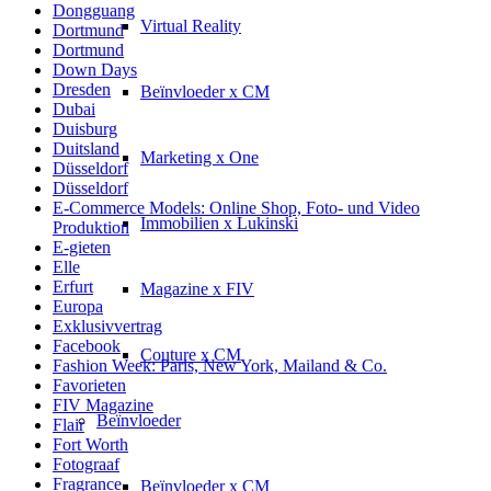
Dongguang
Virtual Reality
Dortmund
Dortmund
Down Days
Dresden
Beïnvloeder x CM
Dubai
Duisburg
Duitsland
Marketing x One
Düsseldorf
Düsseldorf
E-Commerce Models: Online Shop, Foto- und Video
Immobilien x Lukinski
Produktion
E-gieten
Elle
Erfurt
Magazine x FIV
Europa
Exklusivvertrag
Facebook
Couture x CM
Fashion Week: Paris, New York, Mailand & Co.
Favorieten
FIV Magazine
Beïnvloeder
Flair
Fort Worth
Fotograaf
Fragrance
Beïnvloeder x CM