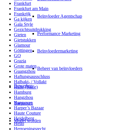
Frankfurt
Frankfurt am Main
Frankrijk
Beïnvloeder Agentschap
Ga kijken
Gala Style
Gezichtsuitdrukking
Performance Marketing
Gieten
Gietstukken
Glamour
Göttingen
Beïnvloedermarketing
GQ
Grazia
Grote maten
Beheer van beïnvloeders
Guangzhou
Haftungsausschluss
Halbakt- / Vollakt
Bewerben
Halle (Saale)
Hamburg
Hangzhou
Hannover
Toepassen
Harper’s Bazaar
Haute Couture
Heidelberg
Model worden
Hello
Herroepingsrecht