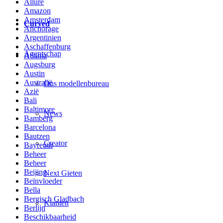
Allure
Amazon
Amsterdam
Curved
Anchorage
Argentinien
Aschaffenburg
Agentschap
Atlanta
Augsburg
Austin
Australië
Ons modellenbureau
Azië
Bali
Baltimore
News
Bamberg
Barcelona
Bautzen
Creator
Bayreuth
Beheer
Beheer
Beijing
Next Gieten
Beïnvloeder
Bella
Bergisch Gladbach
Klanten
Berlijn
Beschikbaarheid