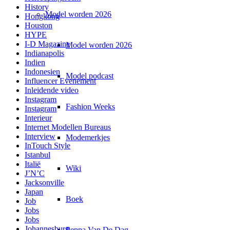
History
Model worden 2026
Hongkong
Houston
HYPE
I-D Magazine
Model worden 2026
Indianapolis
Indien
Indonesien
Model podcast
Influencer Evenement
Inleidende video
Instagram
Fashion Weeks
Instagram
Interieur
Internet Modellen Bureaus
Interview
Modemerkjes
InTouch Style
Istanbul
Italië
Wiki
J’N’C
Jacksonville
Japan
Boek
Job
Jobs
Jobs
Johannesburg
Peppa Van De Dag