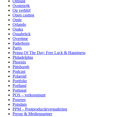
Omslag
Oostenrijk
Op verblijf
Open casting
Optie
Orlando
Osaka
Osnabrück
Overtime
Paderborn
Parijs
Peppa Of The Day: Free Luck & Happiness
Philadelphia
Phoenix
Pittsburgh
Podcast
Polaroid
Portfolio
Portland
Portugal
POS – verkooppunt
Poseren
Potsdam
PPM – Postproductievergadering
Presse & Medienpartner