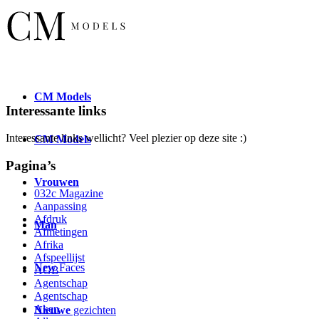
CM
Models
Interessante links
Interessante links wellicht? Veel plezier op deze site :)
CM
Models
Pagina’s
Vrouwen
032c Magazine
Aanpassing
Afdruk
Man
Afmetingen
Afrika
Afspeellijst
New
Faces
AGB
Agentschap
Agentschap
Aken
Nieuwe
gezichten