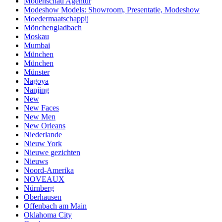
Modenschau Agentur
Modeshow Models: Showroom, Presentatie, Modeshow
Moedermaatschappij
Mönchengladbach
Moskau
Mumbai
München
München
Münster
Nagoya
Nanjing
New
New Faces
New Men
New Orleans
Niederlande
Nieuw York
Nieuwe gezichten
Nieuws
Noord-Amerika
NOVEAUX
Nürnberg
Oberhausen
Offenbach am Main
Oklahoma City