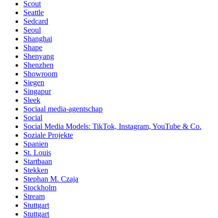
Scout
Seattle
Sedcard
Seoul
Shanghai
Shape
Shenyang
Shenzhen
Showroom
Siegen
Singapur
Sleek
Sociaal media-agentschap
Social
Social Media Models: TikTok, Instagram, YouTube & Co.
Soziale Projekte
Spanien
St. Louis
Startbaan
Stekken
Stephan M. Czaja
Stockholm
Stream
Stuttgart
Stuttgart