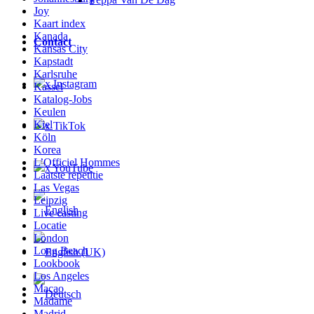
Joy
Kaart index
Kanada
Contact
Kansas City
Kapstadt
Karlsruhe
x Instagram
Kassel
Katalog-Jobs
Keulen
Kiel
x TikTok
Köln
Korea
L’Officiel Hommes
x YouTube
Laatste repetitie
Las Vegas
Leipzig
Live casting
Locatie
London
Long Beach
Lookbook
Los Angeles
Macao
Madame
Madrid