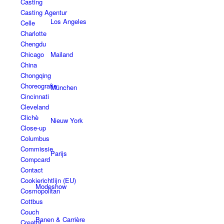
Casting
Casting Agentur
Los Angeles
Celle
Charlotte
Chengdu
Mailand
Chicago
China
Chongqing
Choreografie
München
Cincinnati
Cleveland
Clichè
Nieuw York
Close-up
Columbus
Commissie
Parijs
Compcard
Contact
Cookierichtlijn (EU)
Modeshow
Cosmopolitan
Cottbus
Couch
Banen & Carrière
Creator