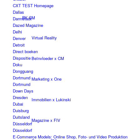
CXT TEST Homepage
Dallas
BY CM
Darmstadt
Dazed Magazine
Delhi
Virtual Reality
Denver
Detroit
Direct boeken
Dispositie
Beïnvloeder x CM
Doku
Dongguang
Dortmund
Marketing x One
Dortmund
Down Days
Dresden
Immobilien x Lukinski
Dubai
Duisburg
Duitsland
Magazine x FIV
Düsseldorf
Düsseldorf
E-Commerce Models: Online Shop, Foto- und Video Produktion