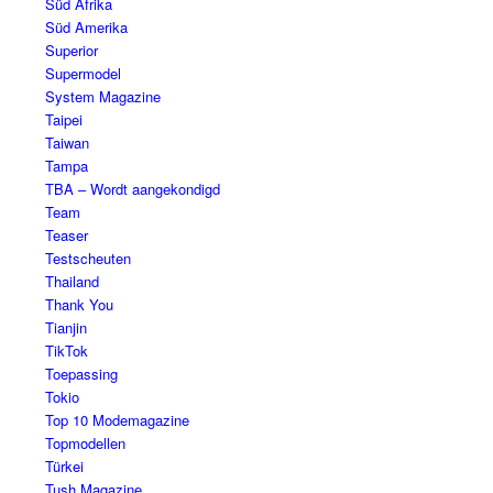
Süd Afrika
Süd Amerika
Superior
Supermodel
System Magazine
Taipei
Taiwan
Tampa
TBA – Wordt aangekondigd
Team
Teaser
Testscheuten
Thailand
Thank You
Tianjin
TikTok
Toepassing
Tokio
Top 10 Modemagazine
Topmodellen
Türkei
Tush Magazine