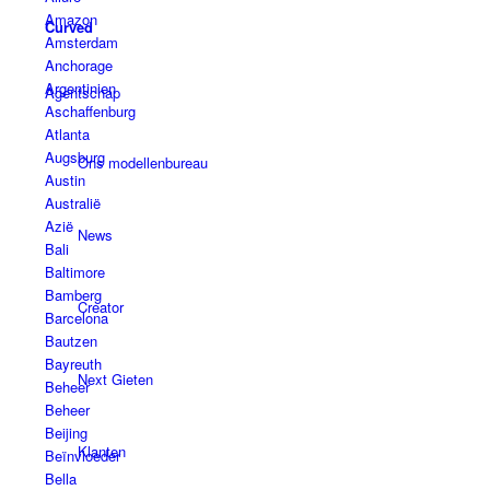
Amazon
Curved
Amsterdam
Anchorage
Argentinien
Agentschap
Aschaffenburg
Atlanta
Augsburg
Ons modellenbureau
Austin
Australië
Azië
News
Bali
Baltimore
Bamberg
Creator
Barcelona
Bautzen
Bayreuth
Next Gieten
Beheer
Beheer
Beijing
Klanten
Beïnvloeder
Bella