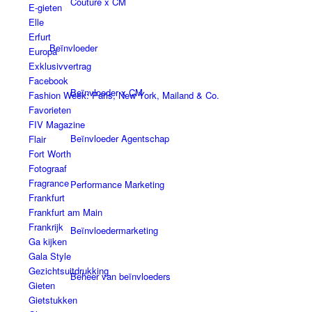
Couture x CM
E-gieten
Elle
Erfurt
Beïnvloeder
Europa
Exklusivvertrag
Facebook
Beïnvloeder x CM
Fashion Week: Paris, New York, Mailand & Co.
Favorieten
FIV Magazine
Beïnvloeder Agentschap
Flair
Fort Worth
Fotograaf
Fragrance
Performance Marketing
Frankfurt
Frankfurt am Main
Frankrijk
Beïnvloedermarketing
Ga kijken
Gala Style
Gezichtsuitdrukking
Beheer van beïnvloeders
Gieten
Gietstukken