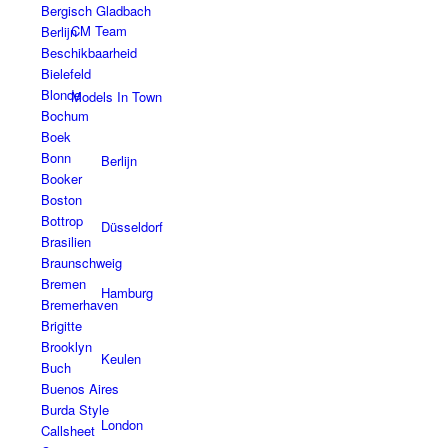
Bergisch Gladbach
CM Team
Berlijn
Beschikbaarheid
Bielefeld
Blonde
Models In Town
Bochum
Boek
Bonn
Berlijn
Booker
Boston
Bottrop
Düsseldorf
Brasilien
Braunschweig
Bremen
Hamburg
Bremerhaven
Brigitte
Brooklyn
Keulen
Buch
Buenos Aires
Burda Style
London
Callsheet