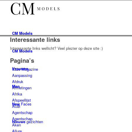
CM
Models
Interessante links
Interessante links wellicht? Veel plezier op deze site :)
CM
Models
Pagina’s
Vrouwen
032c Magazine
Aanpassing
Afdruk
Man
Afmetingen
Afrika
Afspeellijst
New
Faces
AGB
Agentschap
Agentschap
Nieuwe
gezichten
Aken
Allure