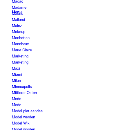
Macao
Madame
Menu
Madrid
Mailand
Mainz
Makeup
Manhattan
Mannheim
Marie Claire
Marketing
Marketing
Maxi
Miami
Milan
Minneapolis
Mittlerer Osten
Mode
Mode
Model plat aandeel
Model werden
Model Wiki
Model worden