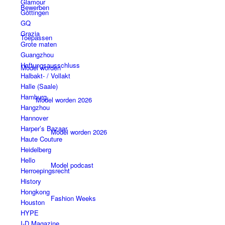
Glamour
Bewerben
Göttingen
GQ
Grazia
Toepassen
Grote maten
Guangzhou
Haftungsausschluss
Model worden
Halbakt- / Vollakt
Halle (Saale)
Hamburg
Model worden 2026
Hangzhou
Hannover
Harper’s Bazaar
Model worden 2026
Haute Couture
Heidelberg
Hello
Model podcast
Herroepingsrecht
History
Hongkong
Fashion Weeks
Houston
HYPE
I-D Magazine