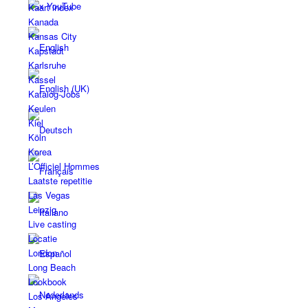
x YouTube
Kaart index
Kanada
Kansas City
Kapstadt
Karlsruhe
Kassel
Katalog-Jobs
Keulen
Kiel
Köln
Korea
L’Officiel Hommes
Laatste repetitie
Las Vegas
Leipzig
Live casting
Locatie
London
Long Beach
Lookbook
Los Angeles