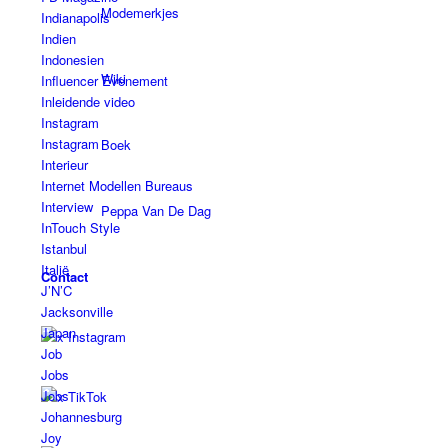
Modemerkjes
Indianapolis
Indien
Indonesien
Wiki
Influencer Evenement
Inleidende video
Instagram
Instagram
Boek
Interieur
Internet Modellen Bureaus
Interview
Peppa Van De Dag
InTouch Style
Istanbul
Italië
Contact
J’N’C
Jacksonville
Japan
x Instagram
Job
Jobs
Jobs
x TikTok
Johannesburg
Joy