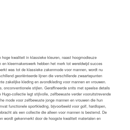
n hoge kwaliteit in klassieke kleuren, naast hoogmodieuze
rm en kleermakerswerk hebben het merk tot wereldwijd succes
eperkt was tot de klassieke zakenmode voor mannen, wordt nu
chillend georiënteerde lijnen die verschillende zwaartepunten
ante zakelijke kleding en avondkleding voor mannen en vrouwen.
 onconventionele stijlen. Geraffineerde snits met speelse details
Hugo-collectie legt stijlvolle, zelfbewuste verder vooruitstrevende
che mode voor zelfbewuste jonge mannen en vrouwen die hun
mvat functionele sportkleding, bijvoorbeeld voor golf, hardlopen,
ebracht als een collectie die alleen voor mannen is bestemd. De
n wordt gekenmerkt door de hoogste kwaliteit materialen en