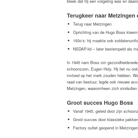
bleek dat hij een volgeling was en daaro
Terugkeer naar Metzingen
Terug naar Metzingen
Oprichting van de Hugo Boss kleer
193o’s: hij maakte ook soldatenunif
NSDAP-lid – later bestempeld als me
In 1945 nam Boss om gezondheidsredenen
schoonzoon, Eugen Holy. Hij liet nu o
invloed op het merk zouden hebben. Wer
raad van bestuur, legde ook nieuwe acce
Metzingen, waaromheen zich sindsdien 
Groot succes Hugo Boss
Vanaf 1945, geleid door zijn schoo
Groot succes door klassieke pakken 
Factory outlet geopend in Metzingen 