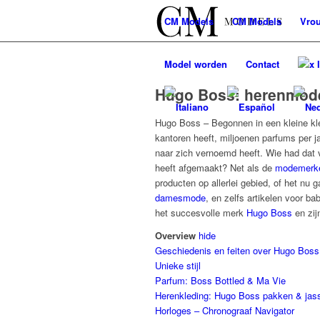
CM
Models
CM
Models
Vro
Model worden
Contact
x 
Hugo Boss: herenmode
Hugo Boss – Begonnen in een kleine kl
kantoren heeft, miljoenen parfums per 
naar zich vernoemd heeft. Wie had dat 
heeft afgemaakt? Net als de
modemerk
producten op allerlei gebied, of het nu
damesmode
, en zelfs artikelen voor ba
het succesvolle merk
Hugo Boss
en zij
Overview
hide
Geschiedenis en feiten over Hugo Boss
Unieke stijl
Parfum: Boss Bottled & Ma Vie
Herenkleding: Hugo Boss pakken & jas
Horloges – Chronograaf Navigator