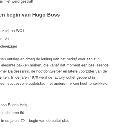
m niet werd gestraft.
 en begin van Hugo Boss
makerij na WO1
ormen
dereiziger
 ontslag en droeg de leiding van het bedrijf over aan zijn
ok elegante pakken maken, die vanaf dat moment een beslissende
ner Baldessarini, de hoofdontwerper en latere voorzitter van de
nten. In de jaren 1970 werd de factory outlet geopend in
een succesvolle outletstad met andere merken heeft ontwikkeld.
nzoon Eugen Holy
in de jaren 50
in de jaren ’70 – begin van de outlet stad