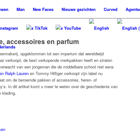
uwen
Man
New
Faces
Nieuwe
gezichten
Curved
Agents
Instagram
x TikTok
x YouTube
, accessoires en parfum
eermakerij, opgeklommen tot een imperium dat wereldwijd
jaar verkoopt, de best verkopende merkpakken heeft en straten
verwacht van een jongeman die de middelbare school niet eens
en
Ralph Lauren
en
Tommy Hilfiger
verkoopt zijn label nu
 gaat om de beroemde pakken of accessoires, heren- of
by’s. In dit artikel komt u meer te weten over de geschiedenis van
n kleding.
sen