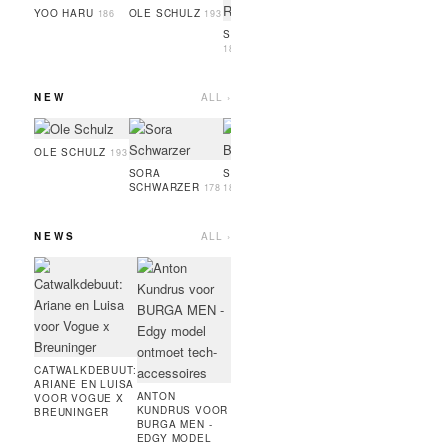
GUEYE
186
YOO HARU
OLE SCHULZ
186
193
SIMON RAMBO
188
NEW
ALL ›
SERIGNE
OSAYI
GUEYE
186
189
OLE SCHULZ
193
SORA
SOPHIA BRANDL
SCHWARZER
178
181
NEWS
ALL ›
MARC JACOBS
ARTU
BEAUTY:
VOO
BRONZER,
RUNN
MASCARA,
COUR
FOUNDATION,
MODE
HIGHLINER
PARI
CATWALKDEBUUT:
AMIE BANGURA
ARIANE EN LUISA
VOOR DE
ANTON
VOOR VOGUE X
NIEUWE
KUNDRUS VOOR
BREUNINGER
CONTRASTLINE
BURGA MEN -
VAN TEVEO
EDGY MODEL