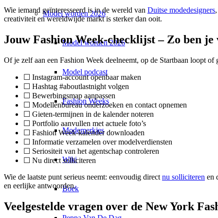
Wie iemand geïnteresseerd is in de wereld van
Duitse modedesigners
Model worden 2026
creativiteit en wereldwijde markt is sterker dan ooit.
Jouw Fashion Week-checklijst – Zo ben je
Model worden 2026
Of je zelf aan een Fashion Week deelneemt, op de Startbaan loopt of g
Model podcast
☐ Instagram-account openbaar maken
☐ Hashtag #aboutlastnight volgen
☐ Bewerbingsmap aanpassen
Fashion Weeks
☐ Modellenbureau onderzoeken en contact opnemen
☐ Gieten-termijnen in de kalender noteren
☐ Portfolio aanvullen met actuele foto’s
Modemerkjes
☐ Fashion Week-kalender downloaden
☐ Informatie verzamelen over modelverdiensten
☐ Seriositeit van het agentschap controleren
Wiki
☐ Nu direct solliciteren
Wie de laatste punt serieus neemt: eenvoudig direct
nu solliciteren
en d
en eerlijke antwoorden.
Boek
Veelgestelde vragen over de New York Fa
Peppa Van De Dag