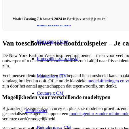
Virtual Reality
Model Casting 7 februari 2024 in Berlijn x schrijf je nu in!
Beïnvloeder x CM
Marketing x One
Van toeschouwer tot hoofdrolspeler – Je c
De New York Fashion Week inspireert miljoenen – maar voor veel mense
Immobilien x Lukinski
ontwerper of redacteur: de modeindustrie zoekt altijd naar frisse tale
zijn.
Veel mensen denken dat alleen een bepaald lichaamsbeeld kans maakt. 
Magazine x FIV
vandaag breder dan ooit. Of je nu de klassieke
modelafmetingen en v
zijn door het aantal agentschappen dat tegenwoordig om denkt.
Couture x CM
Mogelijkheden voor verschillende modeltypen
Bijzonder het segment van curvy en plus-size-modellen groeit razend 
Beïnvloeder
gespecialiseerde agentschappen: een
modelagentur zonder minimumle
serieuze carrièremogelijkheid.
Beïnvloeder x CM
Wie wil opzij van zijn hoofdbaan beginnen, zonder direct zijn hele l