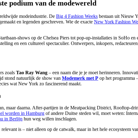
ste podium van de modewereld
reldwijde modeindustrie. De
Big 4 Fashion Weeks
bestaan uit Nieuw Y
s gemaakt en legenden geschreven. Wie de exacte
New York Fashion We
Startbaan-shows op de Chelsea Piers tot pop-up-installaties in SoHo e
rstelling en een cultureel spectaculier. Ontwerpers, inkopers, redacteu
rs zoals
Tao Ray Wang
– een naam die je je moet herinneren. Innovat
tijd stond natuurlijk de show van
Modemerk met P
op het programma – 
ecies wat New York zo fascinerend maakt.
n
 maar daarna. After-partijen in de Meatpacking District, Rooftop-drink
el worden in Hamburg
of andere Duitse steden wil, moet weten: Interna
 in Berlijn
hun weg willen inschlagen.
 relevant is – niet alleen op de catwalk, maar in het hele ecosysteem v