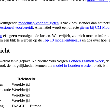
overtuigende
modelmap voor het gieten
is vaak beslissender dan het perfe
fessioneel voorbereidt
. Alternatief wordt een directe
gieten bij CM Mod
au
eist
geen
voorafgaande kosten. Wie twijfelt, zou zich moeten inform
 om een blik te werpen op de
Top 10 modellenbureaus
en tips over hoe j
icht
dewereld is volgepakt. Na Nieuw York volgen
Londen Fashion Week
, d
t ook de mogelijkheden kennen die
model in Londen worden
biedt. En 
Reichweite
ar
Wereldwijd
neratie
Wereldwijd
Wereldwijd
e
Wereldwijd
ing
D-A-CH + Europa