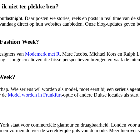
ik niet ter plekke ben?
lastnight. Daar posten we stories, reels en posts in real time van de s
n vandaag direct op hun websites aanbieden. Onze blog-updates geven bo
k Fashion Week?
designers van
Modemerk met R
, Marc Jacobs, Michael Kors en Ralph La
– jonge creatieven die frisse perspectieven brengen en vaak de intere
 Week?
schap. Wie serieus wil worden als model, moet eerst bij een serieus ag
r de
Model worden in Frankfurt
-optie of andere Duitse locaties als star
ew York staat voor commerciële glamour en draagbaarheid, Londen voor
Samen vormen de vier de wereldwijde puls van de mode. Meer hierover vi