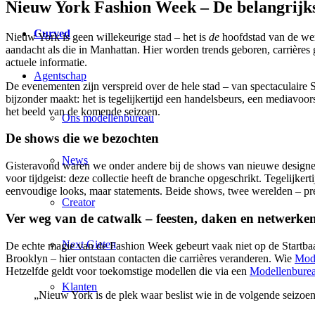
Nieuw York Fashion Week – De belangrijk
Curved
Nieuw York is geen willekeurige stad – het is
de
hoofdstad van de we
aandacht als die in Manhattan. Hier worden trends geboren, carrière
actuele informatie.
Agentschap
De evenementen zijn verspreid over de hele stad – van spectaculaire 
bijzonder maakt: het is tegelijkertijd een handelsbeurs, een mediavoo
het beeld van de komende seizoen.
Ons modellenbureau
De shows die we bezochten
News
Gisteravond waren we onder andere bij de shows van nieuwe designe
voor tijdgeist: deze collectie heeft de branche opgeschrikt. Tegelijker
eenvoudige looks, maar statements. Beide shows, twee werelden – pr
Creator
Ver weg van de catwalk – feesten, daken en netwerke
Next Gieten
De echte magie van de Fashion Week gebeurt vaak niet op de Startbaan,
Brooklyn – hier ontstaan contacten die carrières veranderen. Wie
Mod
Hetzelfde geldt voor toekomstige modellen die via een
Modellenbureau
Klanten
„Nieuw York is de plek waar beslist wie in de volgende seizoen