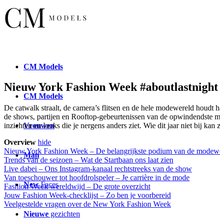
CM
Models
Nieuw York Fashion Week #aboutlastnight 
CM
Models
De catwalk straalt, de camera’s flitsen en de hele modewereld houdt
de shows, partijen en Rooftop-gebeurtenissen van de opwindendste 
Vrouwen
inzichten en looks die je nergens anders ziet. Wie dit jaar niet bij kan z
Overview
hide
Nieuw York Fashion Week – De belangrijkste podium van de modew
Man
Trends van de seizoen – Wat de Startbaan ons laat zien
Live dabei – Ons Instagram-kanaal rechtstreeks van de show
Van toeschouwer tot hoofdrolspeler – Je carrière in de mode
New
Faces
Fashion Week wereldwijd – De grote overzicht
Jouw Fashion Week-checklijst – Zo ben je voorbereid
Veelgestelde vragen over de New York Fashion Week
Nieuwe
gezichten