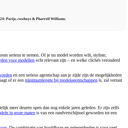
024: Parijs, cowboys & Pharrell Williams
om serieus te nemen. Of je nu model worden wilt, styliste,
den voor modellen
echt relevant zijn – en welke clichés verouderd
worden
en een serieus agentschap aan je zijde zijn de mogelijkheden
aagt of er een
minimumlengte bij modelagentschappen
is, zal verrast
elijk meer deuren open dan nog enkele jaren geleden. Er zijn zelfs
deln in grote maten
is van een randverschijnsel geworden tot een
baan
. De combinatie van hoofdbaan en gelegenheden is voor veel