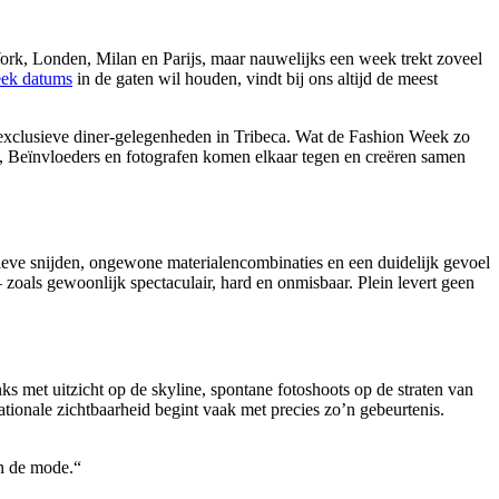
ork, Londen, Milan en Parijs, maar nauwelijks een week trekt zoveel
ek datums
in de gaten wil houden, vindt bij ons altijd de meest
n exclusieve diner-gelegenheden in Tribeca. Wat de Fashion Week zo
ren, Beïnvloeders en fotografen komen elkaar tegen en creëren samen
ieve snijden, ongewone materialencombinaties en een duidelijk gevoel
zoals gewoonlijk spectaculair, hard en onmisbaar. Plein levert geen
s met uitzicht op de skyline, spontane fotoshoots op de straten van
tionale zichtbaarheid begint vaak met precies zo’n gebeurtenis.
an de mode.“