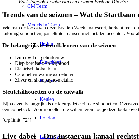
– Backstage-observatie van een ervaren Fashion Director
CM Team
Trends van de seizoen – Wat de Startbaan o
Models In Town
Wie man de looks van deze Fashion Week analyseert, herkent men duide
tailoring-silhouetten, pasteltinten dansen met metalen accenten. Voor
Berlijn
De belangrijkste trendkleuren van de seizoen
Ivorenwit en gebroken wit
Düsseldorf
Diep bordeaux en wijnrood
Elektrisch kobaltblau
Caramel en warme aardetinten
Zilver en champagne-metallic
Hamburg
Sleutelsilhouetten op de catwalk
Keulen
Bijna even belangrijk als de kleurpalette zijn de silhouetten. Oversi
een comeback. Voor modellen die willen leren hoe je deze looks over
London
[crp limit="2"]
Live dabei – Ons Instagram-kanaal rechts
Los Angeles