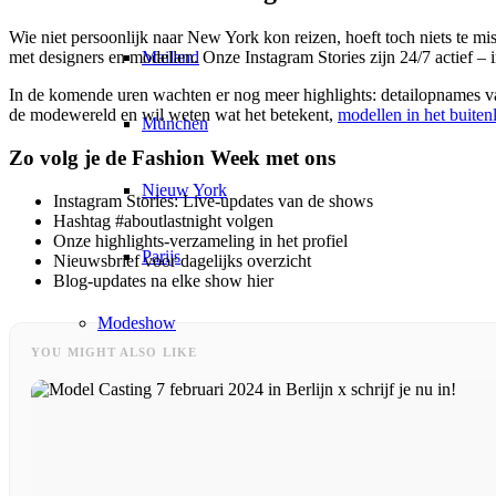
Wie niet persoonlijk naar New York kon reizen, hoeft toch niets te m
Mailand
met designers en modellen. Onze Instagram Stories zijn 24/7 actief – 
In de komende uren wachten er nog meer highlights: detailopnames van 
de modewereld en wil weten wat het betekent,
modellen in het buiten
München
Zo volg je de Fashion Week met ons
Nieuw York
Instagram Stories: Live-updates van de shows
Hashtag #aboutlastnight volgen
Onze highlights-verzameling in het profiel
Parijs
Nieuwsbrief voor dagelijks overzicht
Blog-updates na elke show hier
Modeshow
YOU MIGHT ALSO LIKE
Banen & Carrière
BY CM