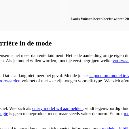
Louis Vuitton heren herfst-winter 2
arrière in de mode
n is het meer dan entertainment. Het is de aanleiding om je eigen dro
nten. Als je model willen worden, moet je eerst begrijpen welke
voorwaar
Dat is al lang niet meer het geval. Met de juiste
stappen om model te 
oorwaarden
voldoet of niet – er zijn wegen voor elk type. Wie zich afvr
snel. Wie zich als
curvy model wil aanmelden
, vindt tegenwoordig duid
ngte
is geen nicheproduct meer, maar steeds vaker de norm. En ook
mo
evenspad te veranderen, zou zich moeten informeren over
modeln als bij