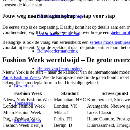
mensen de ideale start.
Jouw weg naar het agentschap – stap voor stap
Beïnvloeder Agentschap
De eerste stap is de toepassing. Daarbij komt het op details aan: een 
voorbereiden, vindt bij ons uitgebreide tips over hoe je een
gieten pro
Performance Marketing
Belangrijk is ook de vraag van serieusheid: een
serieus modellenbure
voordat hij tekent. Voor de zoektocht naar de juiste partner loont het
Beïnvloedermarketing
Fashion Week wereldwijd – De grote overz
Beheer van beïnvloeders
Nieuw York is de start – maar de kalender van de internationale mo
Parijs Fashion Week
. Wie de Europese markt in de gaten houdt, moe
belangrijkste modeplatform in het Duitstalige gebied.
Bewerben
Fashion Week
Standort
Schwerpunkt
Nieuw York Fashion Week
Manhattan, NYC
Kommercieel, Streetwe
Toepassen
Londen Fashion Week
Londen, VK
Avantgarde, Nieuwe ge
Milan Fashion Week
Milan, IT
Luxe, Classic
Parijs Fashion Week
Parijs, FR
Haute Couture, Prestig
Model worden
Fashion Week Berlijn
Berlijn, D
Duurzaamheid, Emerg