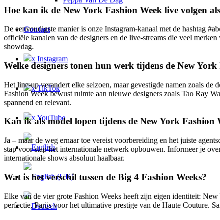
Hoe kan ik de New York Fashion Week live volgen als 
De eenvoudigste manier is onze Instagram-kanaal met de hashtag #about
Contact
officiële kanalen van de designers en de live-streams die veel merke
showdag.
x Instagram
Welke designers tonen hun werk tijdens de New Yor
Het line-up verandert elke seizoen, maar gevestigde namen zoals de 
x TikTok
Fashion Week bewust ruimte aan nieuwe designers zoals Tao Ray Wang 
spannend en relevant.
x YouTube
Kan ik als model lopen tijdens de New York Fashion
Ja – maar de weg ernaar toe vereist voorbereiding en het juiste agent
stap voor stap het internationale netwerk opbouwen. Informeer je ove
internationale shows absoluut haalbaar.
Wat is het verschil tussen de Big 4 Fashion Weeks?
Elke van de vier grote Fashion Weeks heeft zijn eigen identiteit: N
perfectie, Parijs voor het ultimative prestige van de Haute Couture. 