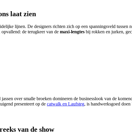
ns laat zien
lijke lijnen. De designers richten zich op een spanningsveld tussen no
al opvallend: de terugkeer van de
maxi-lengtes
bij rokken en jurken, ge
zed jassen over smalle broeken domineren de businesslook van de komende
tuigend presenteert op de
catwalk en Laufsteg
, is handwerksgoed doen b
treeks van de show