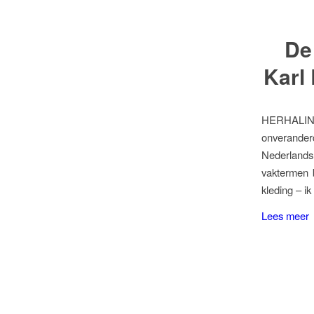
De
Karl
HERHALING 
onverander
Nederlands
vaktermen b
kleding – i
Lees meer