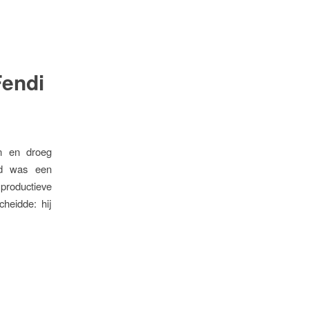
Fendi
en en droeg
ld was een
productieve
heidde: hij