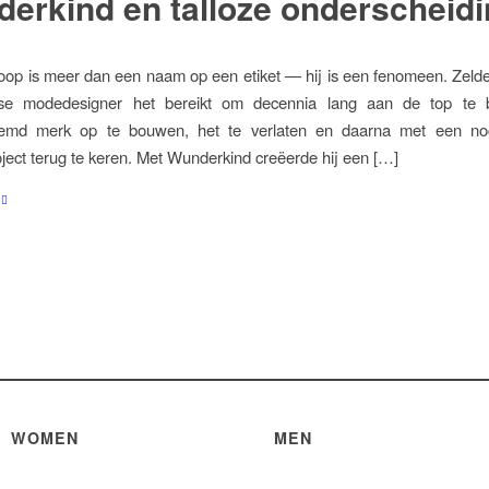
erkind en talloze onderscheid
op is meer dan een naam op een etiket — hij is een fenomeen. Zeld
se modedesigner het bereikt om decennia lang aan de top te b
oemd merk op te bouwen, het te verlaten en daarna met een no
oject terug te keren. Met Wunderkind creëerde hij een […]
WOMEN
MEN