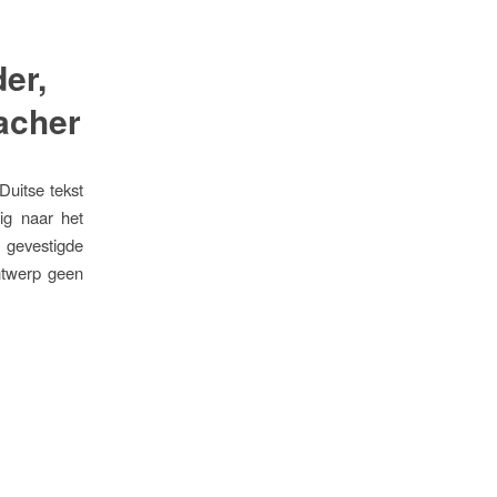
er,
acher
uitse tekst
ig naar het
 gevestigde
ontwerp geen