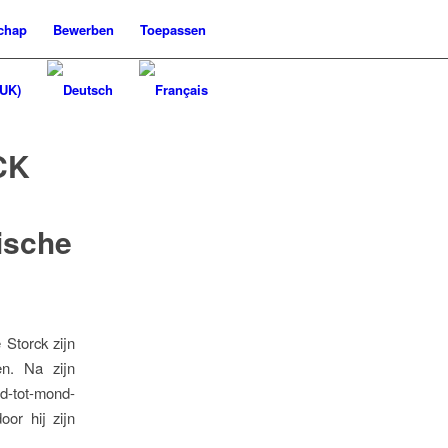
chap
Bewerben
Toepassen
CK
ische
 Storck zijn
en. Na zijn
nd-tot-mond-
or hij zijn