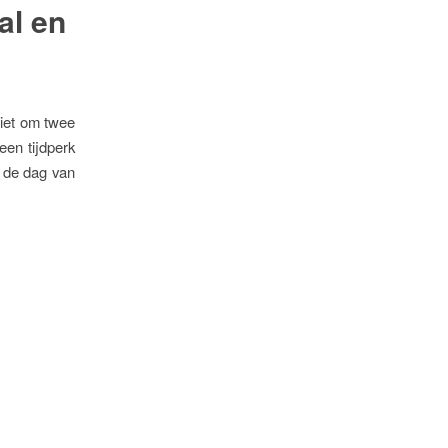
al en
niet om twee
en tijdperk
p de dag van