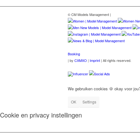
© CM Models Management |
Booking
|
by
CXMXO
|
Imprint
| All rights reserved.
Influencer
Social Ads
We gebruiken cookies 🍪 okay voor jou
OK
Settings
Cookie en privacy instellingen