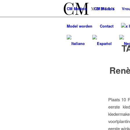
CM
Models
CM
Models
Vro
Model worden
Contact
x 
T
Renè
Plaats 10 R
eerste kle
kledermaker
voortplant
eerste wink