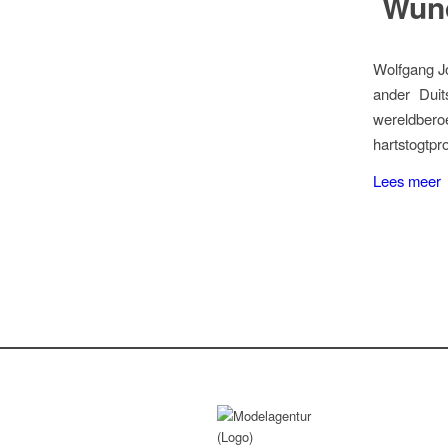
Wund
Wolfgang Jo
ander Duit
wereldber
hartstogtpr
Lees meer