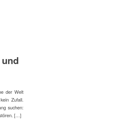
o und
ne der Welt
ein Zufall.
lang suchen:
stören. […]