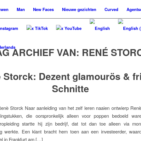
uwen
Man
New
Faces
Nieuwe
gezichten
Curved
Agents
Instagram
x TikTok
x YouTube
AG ARCHIEF VAN:
RENÉ STOR
 Storck: Dezent glamourös & fr
Schnitte
enè Storck Naar aanleiding van het zelf leren naaien ontwierp Renè
dingstukken, die oorspronkelijk alleen voor poppen bedoeld war
opleiding startte hij zijn bedrijf, dat tot dan toe alleen via mo
ing werkte. Een klant bracht hem toen aan een investeerder, waardo
el in Frankfurt am […]