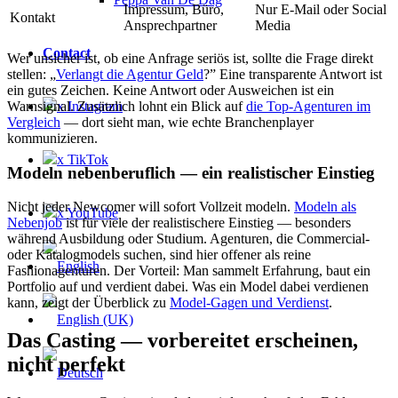
Impressum, Büro,
Nur E-Mail oder Social
Kontakt
Ansprechpartner
Media
Contact
Wer unsicher ist, ob eine Anfrage seriös ist, sollte die Frage direkt
stellen: „
Verlangt die Agentur Geld
?” Eine transparente Antwort ist
ein gutes Zeichen. Keine Antwort oder Ausweichen ist ein
x Instagram
Warnsignal. Zusätzlich lohnt ein Blick auf
die Top-Agenturen im
Vergleich
— dort sieht man, wie echte Branchenplayer
kommunizieren.
x TikTok
Modeln nebenberuflich — ein realistischer Einstieg
Nicht jeder Newcomer will sofort Vollzeit modeln.
Modeln als
x YouTube
Nebenjob
ist für viele der realistischere Einstieg — besonders
während Ausbildung oder Studium. Agenturen, die Commercial-
oder Katalogmodels suchen, sind hier offener als reine
Fashionagenturen. Der Vorteil: Man sammelt Erfahrung, baut ein
Portfolio auf und verdient dabei. Was ein Model dabei verdienen
kann, zeigt der Überblick zu
Model-Gagen und Verdienst
.
Das Casting — vorbereitet erscheinen,
nicht perfekt