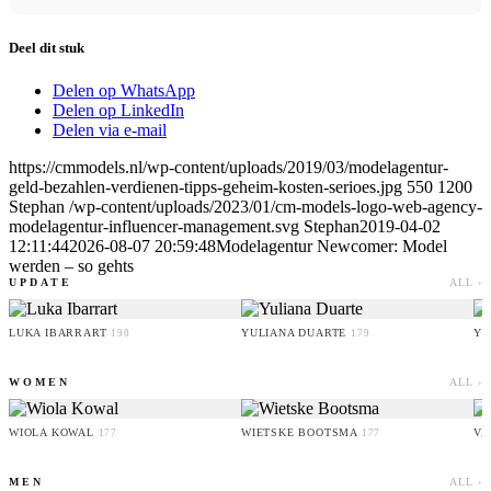
Deel dit stuk
Delen op WhatsApp
Delen op LinkedIn
Delen via e-mail
https://cmmodels.nl/wp-content/uploads/2019/03/modelagentur-
geld-bezahlen-verdienen-tipps-geheim-kosten-serioes.jpg
550
1200
Stephan
/wp-content/uploads/2023/01/cm-models-logo-web-agency-
modelagentur-influencer-management.svg
Stephan
2019-04-02
12:11:44
2026-08-07 20:59:48
Modelagentur Newcomer: Model
werden – so gehts
UPDATE
ALL ›
LUKA IBARRART
YULIANA DUARTE
YO
190
179
WOMEN
ALL ›
WIOLA KOWAL
WIETSKE BOOTSMA
VA
177
177
MEN
ALL ›