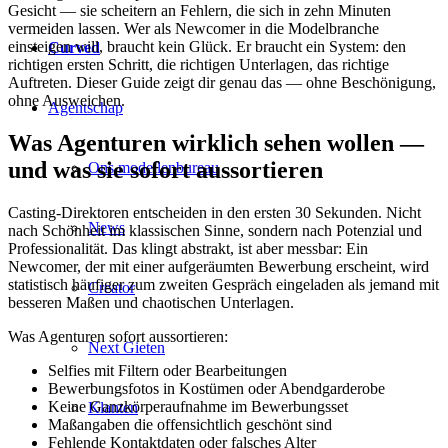
Gesicht — sie scheitern an Fehlern, die sich in zehn Minuten
vermeiden lassen. Wer als Newcomer in die Modelbranche
einsteigen will, braucht kein Glück. Er braucht ein System: den
Curved
richtigen ersten Schritt, die richtigen Unterlagen, das richtige
Auftreten. Dieser Guide zeigt dir genau das — ohne Beschönigung,
ohne Ausweichen.
Agentschap
Was Agenturen wirklich sehen wollen —
und was sie sofort aussortieren
Ons modellenbureau
Casting-Direktoren entscheiden in den ersten 30 Sekunden. Nicht
News
nach Schönheit im klassischen Sinne, sondern nach Potenzial und
Professionalität. Das klingt abstrakt, ist aber messbar: Ein
Newcomer, der mit einer aufgeräumten Bewerbung erscheint, wird
statistisch häufiger zum zweiten Gespräch eingeladen als jemand mit
Creator
besseren Maßen und chaotischen Unterlagen.
Was Agenturen sofort aussortieren:
Next Gieten
Selfies mit Filtern oder Bearbeitungen
Bewerbungsfotos in Kostümen oder Abendgarderobe
Keine Ganzkörperaufnahme im Bewerbungsset
Klanten
Maßangaben die offensichtlich geschönt sind
Fehlende Kontaktdaten oder falsches Alter