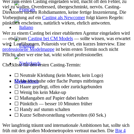
Wer zum ersten Casting eingeladen wird, macht oft den Fehler, zu
viel zu wollen. Overdressed, übergeschminkt, nervös. Casting-
Direktoren suchen Rohdiamanten, keine fertige Inszenierung. Die
Vorbereitung auf ein
Casting als Newcomer
folgt klaren Regeln:
pünktlich erscheinen, natürlich wirken, ehrlich antworten.
Wer zu einem Casting bei einer etablierten Agentur eingeladen wird
— etwa zum
Casting bei CM Models
— sollte wissen, was erwartet
wird: Laufübungen, Polaroids vor Ort, ein kurzes Interview. Eine
professionelle Modelmappe
ist beim ersten Termin noch nicht
Pflicht, aber wer eine hat, wirkt sofort professioneller.
Checkliste für den ersten Casting-Termin:
☐ Neutrale Kleidung (kein Muster, kein Logo)
☐ Absatzschuhe oder flache Pumps mitbringen
Menu
Menu
☐ Haare gepflegt, offen oder zurückgebunden
☐ Wenig bis kein Make-up
☐ Maßangaben auf Papier dabei haben
☐ Pünktlich — besser 10 Minuten früher
☐ Handy auf stumm schalten
☐ Kurze Selbstvorstellung vorbereiten (60 Sek.)
Wer langfristig träumt und internationale Ambitionen hat, sollte sich
früh mit den großen Modemetropolen vertraut machen. Die
Big 4