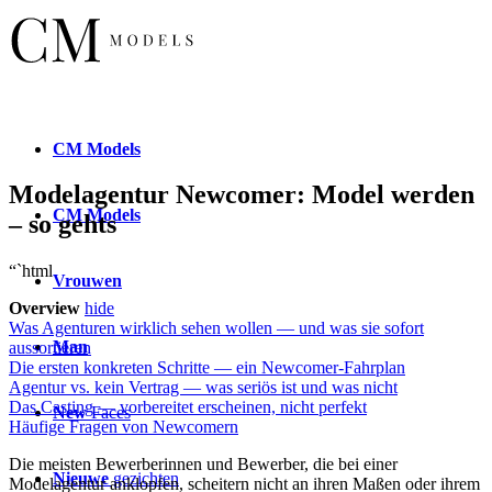
CM
Models
Modelagentur Newcomer: Model werden
CM
Models
– so gehts
“`html
Vrouwen
Overview
hide
Was Agenturen wirklich sehen wollen — und was sie sofort
Man
aussortieren
Die ersten konkreten Schritte — ein Newcomer-Fahrplan
Agentur vs. kein Vertrag — was seriös ist und was nicht
Das Casting — vorbereitet erscheinen, nicht perfekt
New
Faces
Häufige Fragen von Newcomern
Die meisten Bewerberinnen und Bewerber, die bei einer
Nieuwe
gezichten
Modelagentur anklopfen, scheitern nicht an ihren Maßen oder ihrem