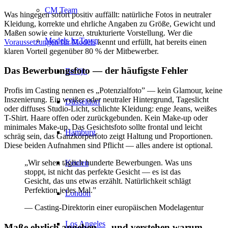
CM Team
Was hingegen sofort positiv auffällt: natürliche Fotos in neutraler
Kleidung, korrekte und ehrliche Angaben zu Größe, Gewicht und
Maßen sowie eine kurze, strukturierte Vorstellung. Wer die
Models In Town
Voraussetzungen für Models
kennt und erfüllt, hat bereits einen
klaren Vorteil gegenüber 80 % der Mitbewerber.
Das Bewerbungsfoto — der häufigste Fehler
Berlijn
Profis im Casting nennen es „Potenzialfoto” — kein Glamour, keine
Inszenierung. Ein weißer oder neutraler Hintergrund, Tageslicht
Düsseldorf
oder diffuses Studio-Licht, schlichte Kleidung: enge Jeans, weißes
T-Shirt. Haare offen oder zurückgebunden. Kein Make-up oder
minimales Make-up. Das Gesichtsfoto sollte frontal und leicht
Hamburg
schräg sein, das Ganzkörperfoto zeigt Haltung und Proportionen.
Diese beiden Aufnahmen sind Pflicht — alles andere ist optional.
Keulen
„Wir sehen täglich hunderte Bewerbungen. Was uns
stoppt, ist nicht das perfekte Gesicht — es ist das
Gesicht, das uns etwas erzählt. Natürlichkeit schlägt
Perfektion jedes Mal.”
London
— Casting-Direktorin einer europäischen Modelagentur
Los Angeles
Maße ehrlich angeben — und verstehen warum