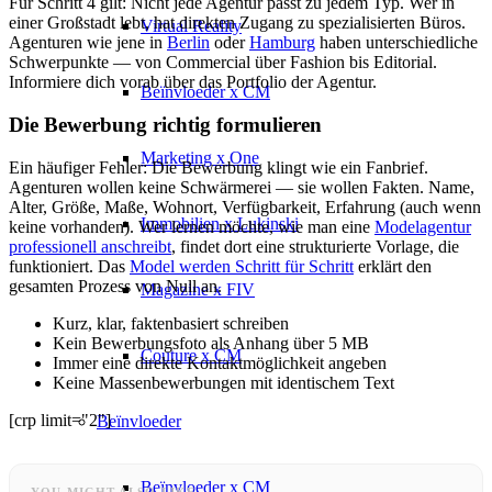
Für Schritt 4 gilt: Nicht jede Agentur passt zu jedem Typ. Wer in
einer Großstadt lebt, hat direkten Zugang zu spezialisierten Büros.
Virtual Reality
Agenturen wie jene in
Berlin
oder
Hamburg
haben unterschiedliche
Schwerpunkte — von Commercial über Fashion bis Editorial.
Informiere dich vorab über das Portfolio der Agentur.
Beïnvloeder x CM
Die Bewerbung richtig formulieren
Marketing x One
Ein häufiger Fehler: Die Bewerbung klingt wie ein Fanbrief.
Agenturen wollen keine Schwärmerei — sie wollen Fakten. Name,
Alter, Größe, Maße, Wohnort, Verfügbarkeit, Erfahrung (auch wenn
Immobilien x Lukinski
keine vorhanden). Wer lernen möchte, wie man eine
Modelagentur
professionell anschreibt
, findet dort eine strukturierte Vorlage, die
funktioniert. Das
Model werden Schritt für Schritt
erklärt den
gesamten Prozess von Null an.
Magazine x FIV
Kurz, klar, faktenbasiert schreiben
Kein Bewerbungsfoto als Anhang über 5 MB
Couture x CM
Immer eine direkte Kontaktmöglichkeit angeben
Keine Massenbewerbungen mit identischem Text
[crp limit="2"]
Beïnvloeder
Beïnvloeder x CM
YOU MIGHT ALSO LIKE