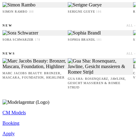
SIMON RAMBO
SERIGNE GUEYE
RU
188
186
NEW
ALL ›
SORA SCHWARZER
SOPHIA BRANDL
SE
178
181
NEWS
ALL ›
MARC JACOBS BEAUTY: BRONZER,
CA
MASCARA, FOUNDATION, HIGHLINER
VO
GUA SHA: ROSENQUARZ, JAWLINE,
GESICHT MASSIEREN & ROMEE
STRIJD
CM Models
Booking
Apply