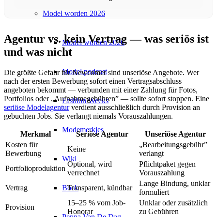
Model worden 2026
Agentur vs. kein Vertrag — was seriös ist
Model worden 2026
und was nicht
Model podcast
Die größte Gefahr für Newcomer sind unseriöse Angebote. Wer
nach der ersten Bewerbung sofort einen Vertragsabschluss
angeboten bekommt — verbunden mit einer Zahlung für Fotos,
Portfolios oder „Aufnahmegebühren” — sollte sofort stoppen. Eine
Fashion Weeks
seriöse Modelagentur
verdient ausschließlich durch Provision an
gebuchten Jobs. Sie verlangt niemals Vorauszahlungen.
Modemerkjes
Merkmal
Seriöse Agentur
Unseriöse Agentur
Kosten für
„Bearbeitungsgebühr”
Keine
Bewerbung
verlangt
Wiki
Optional, wird
Pflichtpaket gegen
Portfolioproduktion
verrechnet
Vorauszahlung
Lange Bindung, unklar
Boek
Vertrag
Transparent, kündbar
formuliert
15–25 % vom Job-
Unklar oder zusätzlich
Provision
Honorar
zu Gebühren
Peppa Van De Dag