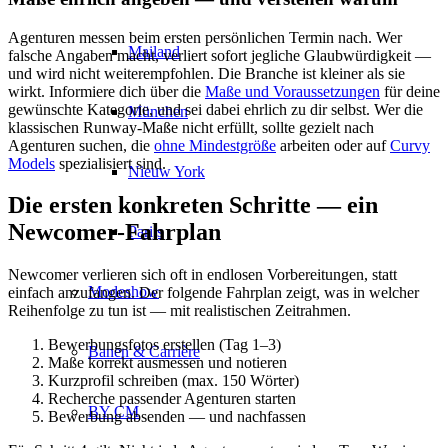
Agenturen messen beim ersten persönlichen Termin nach. Wer
Mailand
falsche Angaben macht, verliert sofort jegliche Glaubwürdigkeit —
und wird nicht weiterempfohlen. Die Branche ist kleiner als sie
wirkt. Informiere dich über die
Maße und Voraussetzungen
für deine
gewünschte Kategorie, und sei dabei ehrlich zu dir selbst. Wer die
München
klassischen Runway-Maße nicht erfüllt, sollte gezielt nach
Agenturen suchen, die
ohne Mindestgröße
arbeiten oder auf
Curvy
Models
spezialisiert sind.
Nieuw York
Die ersten konkreten Schritte — ein
Newcomer-Fahrplan
Parijs
Newcomer verlieren sich oft in endlosen Vorbereitungen, statt
Modeshow
einfach anzufangen. Der folgende Fahrplan zeigt, was in welcher
Reihenfolge zu tun ist — mit realistischen Zeitrahmen.
Bewerbungsfotos erstellen (Tag 1–3)
Banen & Carrière
Maße korrekt ausmessen und notieren
Kurzprofil schreiben (max. 150 Wörter)
Recherche passender Agenturen starten
BY CM
Bewerbung absenden — und nachfassen