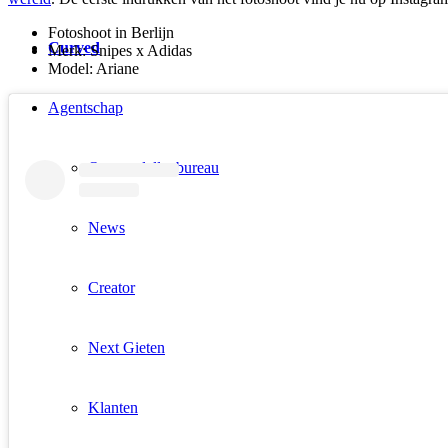
Fotoshoot in Berlijn
Curved
Merk: Snipes x Adidas
Model: Ariane
Agentschap
Ons modellenbureau
News
Creator
Next Gieten
Klanten