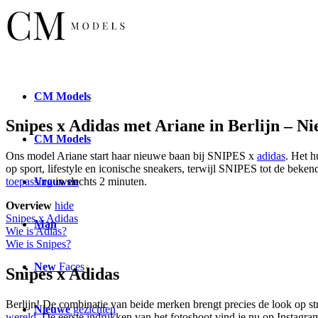
CM
Models
Snipes x Adidas met Ariane in Berlijn – N
CM
Models
Ons model Ariane start haar nieuwe baan bij SNIPES x
adidas
. Het h
op sport, lifestyle en iconische sneakers, terwijl SNIPES tot de beke
Vrouwen
toepassing
in slechts 2 minuten.
Overview
hide
Snipes x Adidas
Man
Wie is Adias?
Wie is Snipes?
New
Faces
Snipes x Adidas
Berlijn! De combinatie van beide merken brengt precies de look op st
Nieuwe
gezichten
wereld
. De eerste indrukken van het fotoshoot vind je nu op Instagra