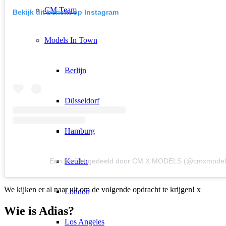
CM Team
Bekijk dit bericht op Instagram
Models In Town
Berlijn
Düsseldorf
Hamburg
Keulen
Een bericht gedeeld door CM X MODELS (@cmxmodel
We kijken er al naar uit om de volgende opdracht te krijgen! x
London
Wie is Adias?
Los Angeles