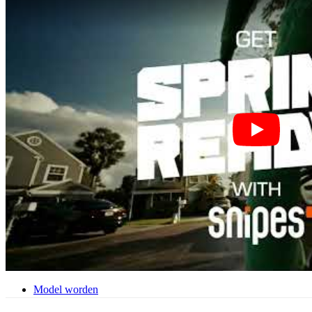
Beïnvloeder Agentschap
Performance Marketing
Beïnvloedermarketing
Beheer van beïnvloeders
Bewerben
Toepassen
Model worden