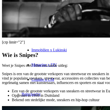
Virtual Reality
Beïnvloeder x CM
Marketing x One
[crp limit="2"]
Immobilien x Lukinski
Wie is Snipes?
Magazine x FIV
Weet je Snipes niet? Hier een snelle uitleg:
Snipes is een van de grootste verkopers van streetwear en sneakers i
vind je populaire sneakers, streetwear, accessoires en collecties van
Couture x CM
regelmatig samen met kunstenaars, influencers en sporters en staat voo
Een van de grootste verkopers van sneakers en streetwear in E
Beïnvloeder
Opgestart in 1998 in Duitsland
Bekend om stedelijke mode, sneakers en hip-hop cultuur
Beïnvloeder x CM