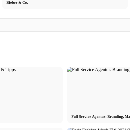
Bieber & Co.
Prada
Flower
en, Sjaals
Prada: Marke, Designer, Geschichte & Mode
Flower Power - Joha
für Damen und Herren
Marke Flavr!
Full Service Agentur: Branding, M