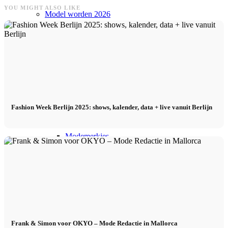
YOU MIGHT ALSO LIKE
Model worden 2026
Model worden 2026
Model podcast
Fashion Weeks
Fashion Week Berlijn 2025: shows, kalender, data + live vanuit Berlijn
Modemerkjes
Wiki
Boek
Frank & Simon voor OKYO – Mode Redactie in Mallorca
Peppa Van De Dag