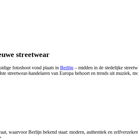
ieuwe streetwear
uidige fotoshoot vond plaats in
Berlijn
– midden in de stedelijke street
ndste streetwear-handelaren van Europa behoort en trends uit muziek, mo
raat, waarvoor Berlijn bekend staat: modern, authentiek en zelfverzeker
m.