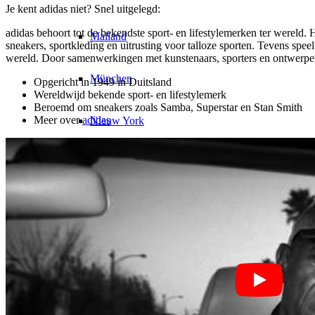
Je kent adidas niet? Snel uitgelegd:
adidas behoort tot de bekendste sport- en lifestylemerken ter wereld
Mailand
sneakers, sportkleding en uitrusting voor talloze sporten. Tevens spe
wereld. Door samenwerkingen met kunstenaars, sporters en ontwerpers 
München
Opgericht in 1949 in Duitsland
Wereldwijd bekende sport- en lifestylemerk
Beroemd om sneakers zoals Samba, Superstar en Stan Smith
Meer over
adidas
Nieuw York
Parijs
Modeshow
Banen & Carrière
BY CM