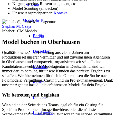
Nutzungsrechte, Reisemanagement, etc.
CM Team
Model Scouting (entdecken)
Unsere Ansprechpartner:
Kontakt
Models In Town
Stephan M. Czaja
Inhaber | CM Models
Berlijn
Model buchen in Oberhausen
Düsseldorf
Qualitätsbewusst, mit Erfahrung aus vielen Jahren am
Produktionsset unserer Vermittler und mit zuverlässigen Agenturen
in Oberhausen und europaweit, organisieren wir schnell eine
Kandidatenauswahl. Als Modelagentur in Deutschland sind wir
Hamburg
immer darum bemüht, für unsere Kunden das perfekte Ergebnis zu
schaffen. Wir übernehmen für dich in Oberhausen die Suche nach
Fotomodels: Vermittlung, Casting und im Projektmanagement. Dank
Keulen
unserer Agentur hast du die erfahrensten Models für dein Projekt.
Wir betreuen und begleiten
London
Wir sind an der Seite deines Teams, egal ob für ein Casting für
Spielfilm Produktionen, Imagefilmvideos oder die nächste
Los Angeles
Werbekampagne in Deutschland. Wir sorgen für seriöse Vermittlung