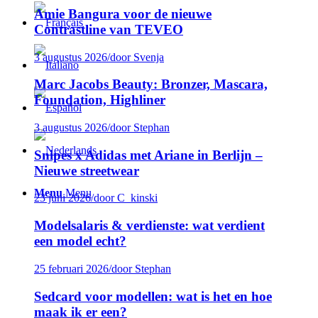
Amie Bangura voor de nieuwe
Contrastline van TEVEO
3 augustus 2026
/
door Svenja
Marc Jacobs Beauty: Bronzer, Mascara,
Foundation, Highliner
3 augustus 2026
/
door Stephan
Snipes x Adidas met Ariane in Berlijn –
Nieuwe streetwear
Menu
Menu
23 juni 2026
/
door C_kinski
Modelsalaris & verdienste: wat verdient
een model echt?
25 februari 2026
/
door Stephan
Sedcard voor modellen: wat is het en hoe
maak ik er een?