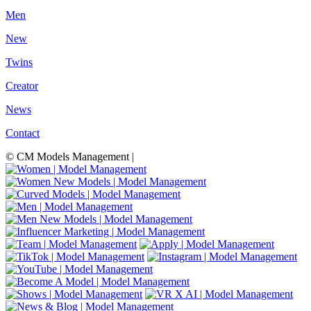
Men
New
Twins
Creator
News
Contact
© CM Models Management |