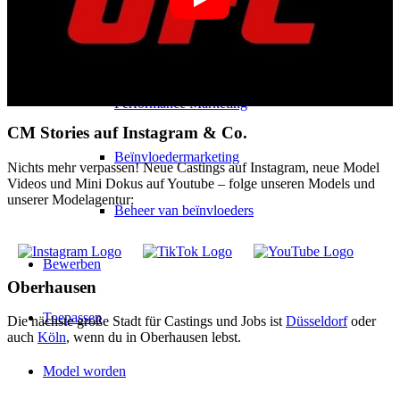
Beïnvloeder Agentschap
Performance Marketing
CM Stories auf Instagram & Co.
Beïnvloedermarketing
Nichts mehr verpassen! Neue Castings auf Instagram, neue Model
Videos und Mini Dokus auf Youtube – folge unseren Models und
unserer Modelagentur:
Beheer van beïnvloeders
Bewerben
Oberhausen
Toepassen
Die nächste große Stadt für Castings und Jobs ist
Düsseldorf
oder
auch
Köln
, wenn du in Oberhausen lebst.
Model worden