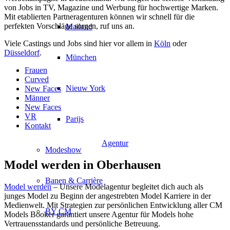
von Jobs in TV, Magazine und Werbung für hochwertige Marken.
Mit etablierten Partneragenturen können wir schnell für die
perfekten Vorschläge sorgen, ruf uns an.
Mailand
Viele Castings und Jobs sind hier vor allem in
Köln
oder
Düsseldorf
.
München
Frauen
Curved
Nieuw York
New Faces
Männer
New Faces
VR
Parijs
Kontakt
Agentur
Modeshow
Model werden in Oberhausen
Banen & Carrière
Model werden
– Unsere Modelagentur begleitet dich auch als
junges Model zu Beginn der angestrebten Model Karriere in der
Medienwelt. Mit Strategien zur persönlichen Entwicklung aller CM
BY CM
Models Booker garantiert unsere Agentur für Models hohe
Vertrauensstandards und persönliche Betreuung.