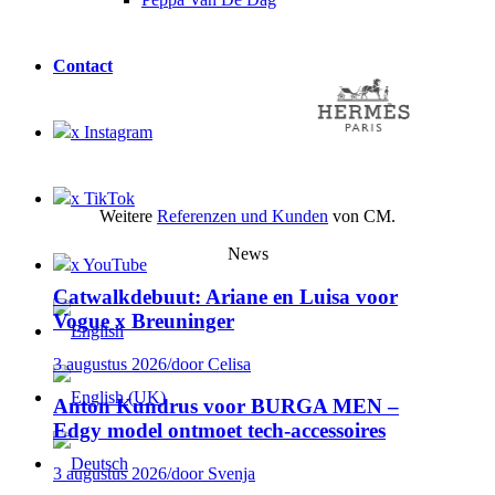
Contact
x Instagram
x TikTok
Weitere
Referenzen und Kunden
von CM.
News
x YouTube
Catwalkdebuut: Ariane en Luisa voor
Vogue x Breuninger
3 augustus 2026
/
door Celisa
Anton Kundrus voor BURGA MEN –
Edgy model ontmoet tech-accessoires
3 augustus 2026
/
door Svenja