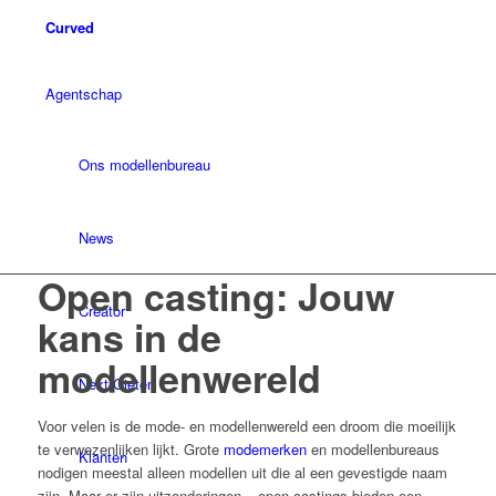
Curved
Agentschap
Ons modellenbureau
News
Open casting: Jouw
Creator
kans in de
modellenwereld
Next Gieten
Voor velen is de mode- en modellenwereld een droom die moeilijk
te verwezenlijken lijkt. Grote
modemerken
en modellenbureaus
Klanten
nodigen meestal alleen modellen uit die al een gevestigde naam
zijn. Maar er zijn uitzonderingen – open castings bieden een