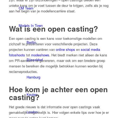
unieke kans om je voet tussen de deur te krijgen, zelfs als je nog
CM Team
aan het begin van je modellencarrière staat.
Models In Town
Wat is een open casting?
Een open casting is een kans voor toekomstige modellen om
Berlijn
zichzelf te presenteren voor verschillende projecten. Deze
projecten kunnen variëren van
online shops
en
social media
fotoshoots
tot
modeshows
. Het biedt merken niet alleen de kans
Düsseldorf
om PR-aandacht te genereren, maar ook om een bredere groep
mensen te bereiken die mogelijk betrokken kunnen worden bij
reclameproducties.
Hamburg
Hoe kom je achter een open
casting?
Keulen
Het goede nieuws is dat informatie over open castings vaak
London
gemakkelijk toegankelijk is. Hier volgen enkele tips over hoe je er
meer over te weten kunt komen: