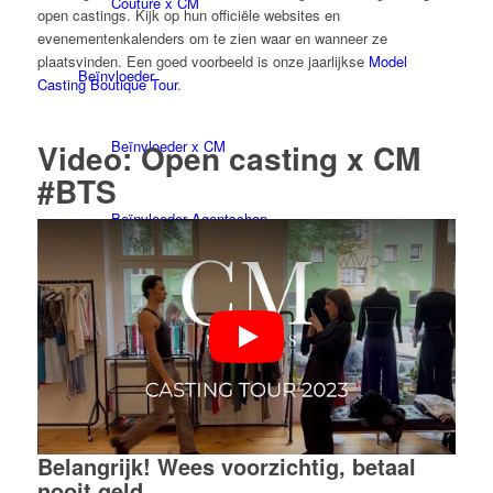
Couture x CM
open castings. Kijk op hun officiële websites en
evenementenkalenders om te zien waar en wanneer ze
plaatsvinden. Een goed voorbeeld is onze jaarlijkse
Model
Beïnvloeder
Casting Boutique Tour
.
Beïnvloeder x CM
Video: Open casting x CM
#BTS
Beïnvloeder Agentschap
Performance Marketing
Beïnvloedermarketing
Beheer van beïnvloeders
Belangrijk! Wees voorzichtig, betaal
nooit geld