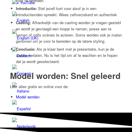
voor te bereiden.
x YouTube
Introductie:
Stel jezelf kort voor alsof je in een
introductievideo spreekt. Wees zelfverzekerd en authentiek
Casting:
Afhankelijk van de casting worden je vragen gesteld
en wordt je gevraagd een loopje te nemen, poses aan te
nemen of zelfs scènes te acteren. Soms worden ook je maten
genomen om je voor te bereiden op de latere styling.
Conclusie:
Als je klaar bent met je presentatie, kun je de
auditie verlaten. Nu is het tijd om af te wachten en te hopen
dat je wordt geselecteerd.
Model worden: Snel geleerd
Leer alles gratis en online voor de:
Model worden