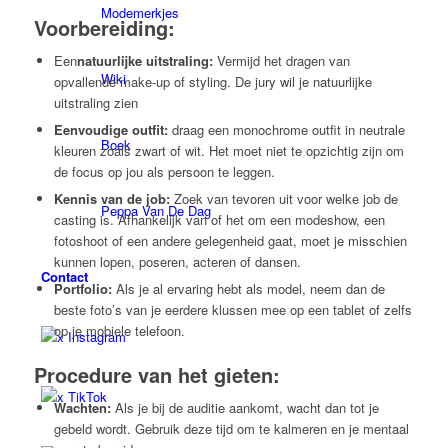
Modemerkjes
Voorbereiding:
Een
natuurlijke uitstraling:
Vermijd het dragen van
Wiki
opvallende make-up of styling. De jury wil je natuurlijke
uitstraling zien
Eenvoudige outfit:
draag een monochrome outfit in neutrale
Boek
kleuren zoals zwart of wit. Het moet niet te opzichtig zijn om
de focus op jou als persoon te leggen.
Kennis van de job:
Zoek van tevoren uit voor welke job de
Peppa Van De Dag
casting is. Afhankelijk van of het om een modeshow, een
fotoshoot of een andere gelegenheid gaat, moet je misschien
kunnen lopen, poseren, acteren of dansen.
Contact
Portfolio:
Als je al ervaring hebt als model, neem dan de
beste foto’s van je eerdere klussen mee op een tablet of zelfs
op je mobiele telefoon.
x Instagram
Procedure van het gieten:
x TikTok
Wachten:
Als je bij de auditie aankomt, wacht dan tot je
gebeld wordt. Gebruik deze tijd om te kalmeren en je mentaal