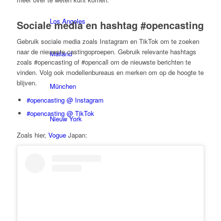
Los Angeles
Sociale media en hashtag #opencasting
Gebruik sociale media zoals Instagram en TikTok om te zoeken
naar de nieuwste castingoproepen. Gebruik relevante hashtags
Mailand
zoals #opencasting of #opencall om de nieuwste berichten te
vinden. Volg ook modellenbureaus en merken om op de hoogte te
blijven.
München
#opencasting @ Instagram
#opencasting @ TikTok
Nieuw York
Zoals hier,
Vogue
Japan:
Parijs
Modeshow
Banen & Carrière