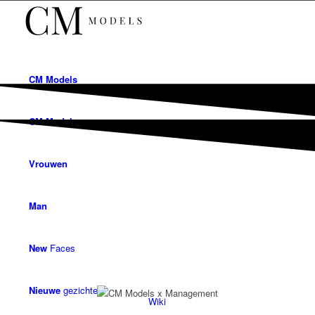
CM
Models
CM
Models
Vrouwen
Man
New
Faces
Nieuwe
gezichten
Wiki