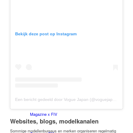
BY CM
Bekijk deze post op Instagram
Virtual Reality
Beïnvloeder x CM
Marketing x One
Immobilien x Lukinski
Een bericht gedeeld door Vogue Japan (@voguejapan)
Magazine x FIV
Websites, blogs, modelkanalen
Sommige modellenbureaus en merken organiseren regelmatig