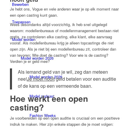
Bewerben
Je hebt ons, Vogue en vele anderen waar je op elk moment naar
een open casting kunt gaan.
Toepassen
Wees desondanks altijd voorzichtig, ik heb snel uitgelegd
waarom: modellenbureaus of modellenmanagement bestaan niet
gratis, ze controleren elke casting, elke klant, elke aanvraag
Model worden
vooraf. Als modellenbureau krijg je alleen topcastings die niet
open zijn. Als je niet bij een modellenbureau zit, controleer dan
van tevoren: Wie doet de casting? Voor wie is de casting?
Model worden 2026
Verdien je er geld mee?
Als iemand geld van je wil, zeg dan meteen
Model worden 2026
nee!
Je moet nooit
geld betalen voor een auditie
of de kans op een vermeende baan.
Hoe werkt een open
Model podcast
casting?
Fashion Weeks
Je voorbereiden op een open auditie is cruciaal om een positieve
indruk te maken. Hier zijn enkele stappen die je moet volgen: