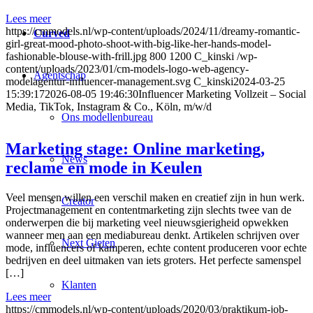
Lees meer
https://cmmodels.nl/wp-content/uploads/2024/11/dreamy-romantic-
Curved
girl-great-mood-photo-shoot-with-big-like-her-hands-model-
fashionable-blouse-with-frill.jpg
800
1200
C_kinski
/wp-
content/uploads/2023/01/cm-models-logo-web-agency-
Agentschap
modelagentur-influencer-management.svg
C_kinski
2024-03-25
15:39:17
2026-08-05 19:46:30
Influencer Marketing Vollzeit – Social
Media, TikTok, Instagram & Co., Köln, m/w/d
Ons modellenbureau
Marketing stage: Online marketing,
News
reclame en mode in Keulen
Veel mensen willen een verschil maken en creatief zijn in hun werk.
Creator
Projectmanagement en contentmarketing zijn slechts twee van de
onderwerpen die bij marketing veel nieuwsgierigheid opwekken
wanneer men aan een mediabureau denkt. Artikelen schrijven over
Next Gieten
mode, influencers of kamperen, echte content produceren voor echte
bedrijven en deel uitmaken van iets groters. Het perfecte samenspel
[…]
Klanten
Lees meer
https://cmmodels.nl/wp-content/uploads/2020/03/praktikum-job-