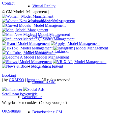
Contact
Virtual Reality
© CM Models Management |
Beïnvloeder x CM
Marketing x One
Immobilien x Lukinski
Magazine x FIV
Booking
|
by
CXMXO
|
Imprint
| All rights reserved.
Couture x CM
Influencer
Social Ads
Scroll naar bovenzijde
Beïnvloeder
We gebruiken cookies 🍪 okay voor jou?
OK
Settings
Beïnvloeder x CM