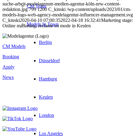
suche-arbeit-modelagenutr-medien-agentur-köln-nrw-content-
CM Team
redaktion.jpg
799
1200
C_kinski
/wp-content/uploads/2023/01/cm-
models-logo-web-agency-modelagentur-influencer-management.svg
C_kinski
2020-04-10 07:00:35
2022-04-18 16:32:41
Marketing stage:
Models In Town
Online marketing, reclame en mode in Keulen
Berlijn
CM Models
Booking
Düsseldorf
Apply
News
Hamburg
Keulen
London
Los Angeles