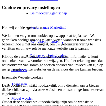
Cookie en privacy instellingen
Beïnvloeder Agentschap
Performance Marketing
Hoe wij cookies gebruiken
We kunnen vragen om cookies op uw apparaat te plaatsen. We
gebruiken cookies om ons te laten weten wanneer u onze websites
Beïnvloedermarketing
bezoekt, hoe u met ons omgaat, om uw gebruikerservaring te
verrijken en om uw relatie met onze website aan te passen.
Beheer van beïnvloeders
Klik op de verschillende rubrieken voor meer informatie. U kunt
ook enkele van uw voorkeuren wijzigen. Houd er rekening mee dat
het blokkeren van sommige soorten cookies van invloed kan zijn op
uw ervaring op onze websites en de services die we kunnen bieden.
Bewerben
Essentiële Website Cookies
Toepassen
Deze cookies zijn strikt noodzakelijk om u diensten aan te bieden
die beschikbaar zijn via onze website en om sommige functies ervan
te gebruiken.
Model worden
Omdat deze cookies strikt noodzakelijk zijn om de website te