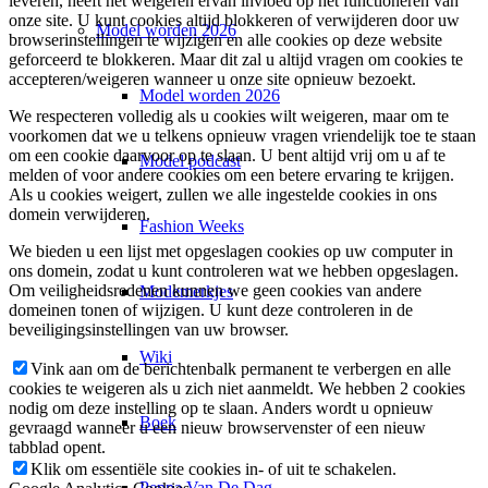
leveren, heeft het weigeren ervan invloed op het functioneren van
onze site. U kunt cookies altijd blokkeren of verwijderen door uw
Model worden 2026
browserinstellingen te wijzigen en alle cookies op deze website
geforceerd te blokkeren. Maar dit zal u altijd vragen om cookies te
accepteren/weigeren wanneer u onze site opnieuw bezoekt.
Model worden 2026
We respecteren volledig als u cookies wilt weigeren, maar om te
voorkomen dat we u telkens opnieuw vragen vriendelijk toe te staan
om een cookie daarvoor op te slaan. U bent altijd vrij om u af te
Model podcast
melden of voor andere cookies om een betere ervaring te krijgen.
Als u cookies weigert, zullen we alle ingestelde cookies in ons
domein verwijderen.
Fashion Weeks
We bieden u een lijst met opgeslagen cookies op uw computer in
ons domein, zodat u kunt controleren wat we hebben opgeslagen.
Om veiligheidsredenen kunnen we geen cookies van andere
Modemerkjes
domeinen tonen of wijzigen. U kunt deze controleren in de
beveiligingsinstellingen van uw browser.
Wiki
Vink aan om de berichtenbalk permanent te verbergen en alle
cookies te weigeren als u zich niet aanmeldt. We hebben 2 cookies
nodig om deze instelling op te slaan. Anders wordt u opnieuw
Boek
gevraagd wanneer u een nieuw browservenster of een nieuw
tabblad opent.
Klik om essentiële site cookies in- of uit te schakelen.
Peppa Van De Dag