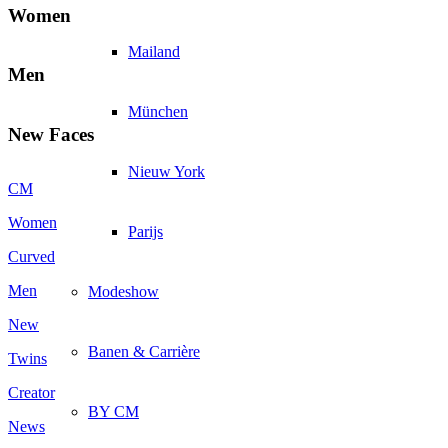
Women
Mailand
Men
München
New Faces
Nieuw York
CM
Women
Parijs
Curved
Men
Modeshow
New
Banen & Carrière
Twins
Creator
BY CM
News