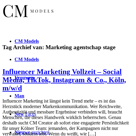
CM
Models
Tag Archief van:
Marketing agentschap stage
CM
Models
Influencer Marketing Vollzeit – Social
Vrouwen
Media, TikTok, Instagram & Co., Köln,
m/w/d
Man
Influencer Marketing ist längst kein Trend mehr – es ist das
Herzstück moderner Markenkommunikation. Wer Reichweite,
Authentizität und messbare Ergebnisse verbinden will, braucht
New
Faces
Menschen, die dieses Handwerk wirklich beherrschen. Genau
deshalb sucht CM Creator ab sofort eine engagierte Persönlichkeit
für unser Kölner Team: jemanden, der Kampagnen nicht nur
Nieuwe
gezichten
verwaltet, sondern lebt. Wenn du weißt, wie […]