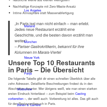
Nachhaltige Konzepte mit Zero-Waste-Ansatz
Los Angeles
Intime Atmosphäre statt Massenabfertigung
„In Paris isst man nicht einfach – man erlebt.
Mailand
Jedes neue Restaurant erzählt eine
Geschichte, und die besten davon erzählt man
weiter.”
München
– Pariser Gastrokritikerin, bekannt für ihre
Kolumnen im Marais-Viertel
Nieuw York
Unsere Top 10 Restaurants
in Paris – Die Übersicht
Parijs
Die folgende Tabelle gibt dir einen schnellen Überblick über alle
zehn Adressen. Detaillierte Beschreibungen findest du in den
Abschnitten darunter. Wer übrigens weiß, wie man einen starken
Modeshow
ersten Eindruck hinterlässt – zum Beispiel beim
Casting
vorbereiten
–, der weiß auch: Vorbereitung ist alles. Das gilt auch
für den Restaurantbesuch in Paris.
Banen & Carrière