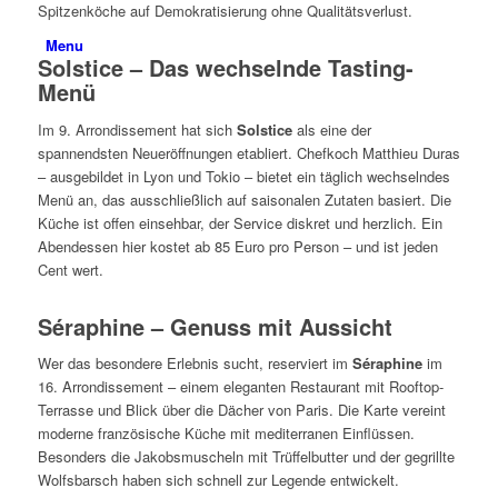
Spitzenköche auf Demokratisierung ohne Qualitätsverlust.
Menu
Solstice – Das wechselnde Tasting-
Menü
Im 9. Arrondissement hat sich
Solstice
als eine der
spannendsten Neueröffnungen etabliert. Chefkoch Matthieu Duras
– ausgebildet in Lyon und Tokio – bietet ein täglich wechselndes
Menü an, das ausschließlich auf saisonalen Zutaten basiert. Die
Küche ist offen einsehbar, der Service diskret und herzlich. Ein
Abendessen hier kostet ab 85 Euro pro Person – und ist jeden
Cent wert.
Séraphine – Genuss mit Aussicht
Wer das besondere Erlebnis sucht, reserviert im
Séraphine
im
16. Arrondissement – einem eleganten Restaurant mit Rooftop-
Terrasse und Blick über die Dächer von Paris. Die Karte vereint
moderne französische Küche mit mediterranen Einflüssen.
Besonders die Jakobsmuscheln mit Trüffelbutter und der gegrillte
Wolfsbarsch haben sich schnell zur Legende entwickelt.