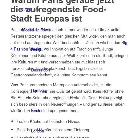
die aufregendste Food-
CM Team
Stadt Europas ist
Paris erfindet sich kulinarisch immer wieder neu. Die aktuelle
Models In Town
Restaurantszene spiegelt den gleichen Mut wider, den man auch
auf den Laufstegen der Welt beobachtet – ähnlich wie bei den
Big
4 Fashion Weeks
, wo Innovation auf Tradition trifft. Junge
Berlijn
Köchinnen und Köche aus aller Welt zieht es in die Stadt, bringen
ihre Kulturen mit und verschmelzen sie mit klassisch
französischer Handwerkskunst. Das Ergebnis: eine
Düsseldorf
Gastronomielandschaft, die keine Kompromisse kennt.
Was Paris von anderen Metropolen unterscheidet, ist die
Hamburg
Konsequenz, mit der hier Qualität gelebt wird. Kein Rührei ohne
Bio-Ei, kein Salat ohne regionale Herkunft. Diese Haltung zeigt
sich besonders in den Neueröffnungen – und genau diese haben
Keulen
wir für dich unter die Lupe genommen.
Fusion-Küche auf höchstem Niveau
Plant-based Menüs mit echtem Tiefgang
London
Natürliche Weine aus kleinen Weingütern