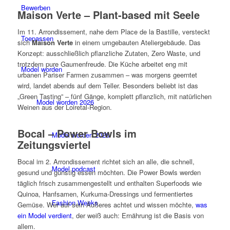
Bewerben
Maison Verte – Plant-based mit Seele
Im 11. Arrondissement, nahe dem Place de la Bastille, versteckt
Toepassen
sich
Maison Verte
in einem umgebauten Ateliergebäude. Das
Konzept: ausschließlich pflanzliche Zutaten, Zero Waste, und
trotzdem pure Gaumenfreude. Die Küche arbeitet eng mit
Model worden
urbanen Pariser Farmen zusammen – was morgens geerntet
wird, landet abends auf dem Teller. Besonders beliebt ist das
„Green Tasting” – fünf Gänge, komplett pflanzlich, mit natürlichen
Model worden 2026
Weinen aus der Loiretal-Region.
Bocal – Power Bowls im
Model worden 2026
Zeitungsviertel
Bocal im 2. Arrondissement richtet sich an alle, die schnell,
Model podcast
gesund und günstig essen möchten. Die Power Bowls werden
täglich frisch zusammengestellt und enthalten Superfoods wie
Quinoa, Hanfsamen, Kurkuma-Dressings und fermentiertes
Fashion Weeks
Gemüse. Wer auf sein Äußeres achtet und wissen möchte,
was
ein Model verdient
, der weiß auch: Ernährung ist die Basis von
allem.