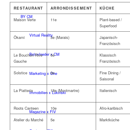
RESTAURANT
ARRONDISSEMENT
KÜCHE
BY CM
Maison Verte
11e
Plant-based /
Superfood
Virtual Reality
Ōkami
3e (Marais)
Japanisch-
Französisch
Beïnvloeder x CM
Le Bouchon Rive
6e
Klassisch
Gauche
Französisch
Solstice
9e
Fine Dining /
Marketing x One
Saisonal
La Piatteria
18e (Montmartre)
Italienisch
Immobilien x Lukinski
Roots Canteen
10e
Afro-karibisch
Magazine x FIV
Atelier du Marché
5e
Marktküche