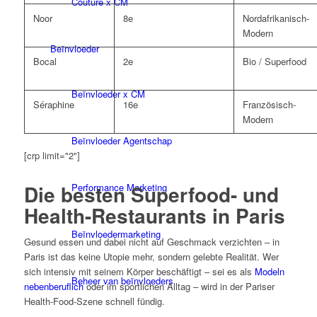
Couture x CM
Noor
8e
Nordafrikanisch-
Modern
Beïnvloeder
Bocal
2e
Bio / Superfood
Beïnvloeder x CM
Séraphine
16e
Französisch-
Modern
Beïnvloeder Agentschap
[crp limit="2"]
Die besten Superfood- und
Performance Marketing
Health-Restaurants in Paris
Beïnvloedermarketing
Gesund essen und dabei nicht auf Geschmack verzichten – in
Paris ist das keine Utopie mehr, sondern gelebte Realität. Wer
sich intensiv mit seinem Körper beschäftigt – sei es als
Modeln
Beheer van beïnvloeders
nebenberuflich
oder im sportlichen Alltag – wird in der Pariser
Health-Food-Szene schnell fündig.