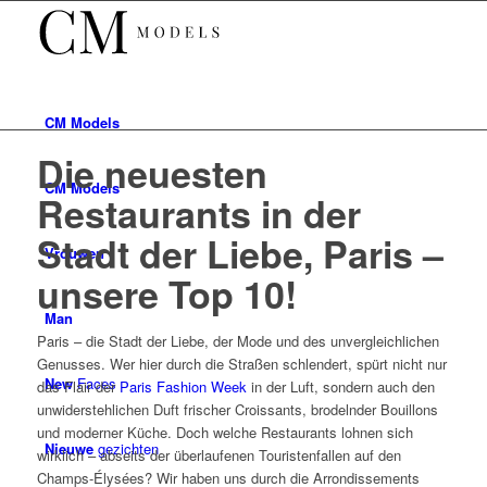
CM
Models
Die neuesten
CM
Models
Restaurants in der
Stadt der Liebe, Paris –
Vrouwen
unsere Top 10!
Man
Paris – die Stadt der Liebe, der Mode und des unvergleichlichen
Genusses. Wer hier durch die Straßen schlendert, spürt nicht nur
New
Faces
das Flair der
Paris Fashion Week
in der Luft, sondern auch den
unwiderstehlichen Duft frischer Croissants, brodelnder Bouillons
und moderner Küche. Doch welche Restaurants lohnen sich
Nieuwe
gezichten
wirklich – abseits der überlaufenen Touristenfallen auf den
Champs-Élysées? Wir haben uns durch die Arrondissements