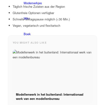
Modemerkjes
Täglich frische Zutaten aus der Region
Glutenfreie Optionen verfügbar
Wiki
Schnelle Mittagspause möglich (<30 Min.)
Vegan, vegetarisch und flexitarisch
Boek
YOU MIGHT ALSO LIKE
Peppa Van De Dag
Contact
x Instagram
x TikTok
Modellenwerk in het buitenland: Internationaal
werk van een modellenbureau