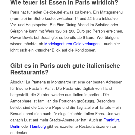
Wie teuer ist Essen in Paris wirklich?
Paris hat für jeden Geldbeutel etwas zu bieten. Ein Mittagsmenü
(Formule) im Bistro kostet zwischen 14 und 22 Euro inklusive
Vor- und Hauptspeise. Ein Fine-Dining-Abend im Solstice oder
Séraphine kann mit Wein 120 bis 200 Euro pro Person erreichen.
Power Bowls bei Bocal gibt es bereits ab 9 Euro. Wer übrigens
wissen möchte, ob
Modelagenturen Geld verlangen
– auch hier
lohnt sich ein kritischer Blick auf die Konditionen.
Gibt es in Paris auch gute italienische
Restaurants?
Absolut! La Piatteria in Montmartre ist eine der besten Adressen
für frische Pasta in Paris. Die Pasta wird täglich von Hand
hergestellt, die Zutaten werden aus Italien importiert. Die
Atmosphäre ist familiär, die Portionen großzügig. Besonders
beliebt sind die Cacio e Pepe und die Tagliatelle al Tartufo – ein
Besuch lohnt sich auch für eingefleischte Italien-Fans. Und wer
danach Lust auf mehr Städte-Abenteuer hat: Auch in
Frankfurt
,
Berlin
oder
Hamburg
gibt es exzellente Restaurantszenen zu
entdecken.