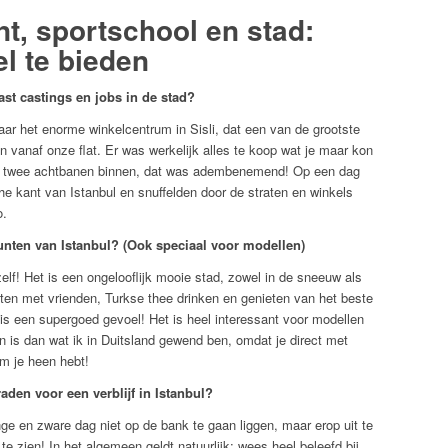
, sportschool en stad:
el te bieden
st castings en jobs in de stad?
r het enorme winkelcentrum in Sisli, dat een van de grootste
 vanaf onze flat. Er was werkelijk alles te koop wat je maar kon
t twee achtbanen binnen, dat was adembenemend! Op een dag
e kant van Istanbul en snuffelden door de straten en winkels
o.
unten van Istanbul? (Ook speciaal voor modellen)
elf! Het is een ongelooflijk mooie stad, zowel in de sneeuw als
ten met vrienden, Turkse thee drinken en genieten van het beste
is een supergoed gevoel! Het is heel interessant voor modellen
n is dan wat ik in Duitsland gewend ben, omdat je direct met
om je heen hebt!
den voor een verblijf in Istanbul?
ge en zware dag niet op de bank te gaan liggen, maar erop uit te
te zien! In het algemeen geldt natuurlijk: wees heel beleefd bij