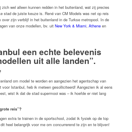
j zich wel alleen kunnen redden in het buitenland, wat zij precies
e stad de juiste keuze is. René van CM Models was net op reis
ver zijn verblijf in het buitenland in de Turkse metropool. In de
agen van onze modellen, bv. uit
New York & Miami
,
Athene
en
tanbul een echte belevenis
odellen uit alle landen”.
?
uitenland om model te worden en aangezien het agentschap van
 voor Istanbul, heb ik meteen gesolliciteerd! Aangezien ik al eens
est, wist ik dat de stad supermooi was – ik hoefde er niet lang
grote reis”?
en extra te trainen in de sportschool, zodat ik fysiek op de top
dit heel belangrijk voor me om concurrerend te zijn en te blijven!