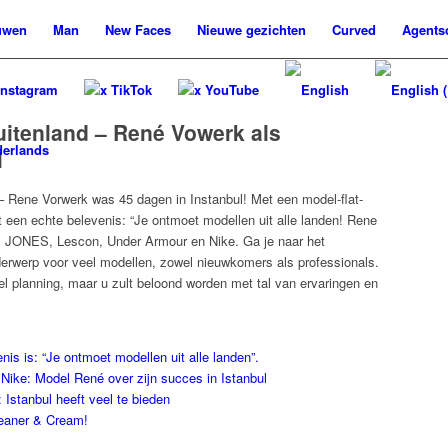
uwen
Man
New
Faces
Nieuwe
gezichten
Curved
Agents
Instagram
x TikTok
x YouTube
uitenland – René Vowerk als
l
 – Rene Vorwerk was 45 dagen in Instanbul! Met een model-flat-
et een echte belevenis: “Je ontmoet modellen uit alle landen! Rene
& JONES, Lescon, Under Armour en Nike. Ga je naar het
erwerp voor veel modellen, zowel nieuwkomers als professionals.
el planning, maar u zult beloond worden met tal van ervaringen en
is is: “Je ontmoet modellen uit alle landen”.
ike: Model René over zijn succes in Istanbul
Istanbul heeft veel te bieden
leaner & Cream!