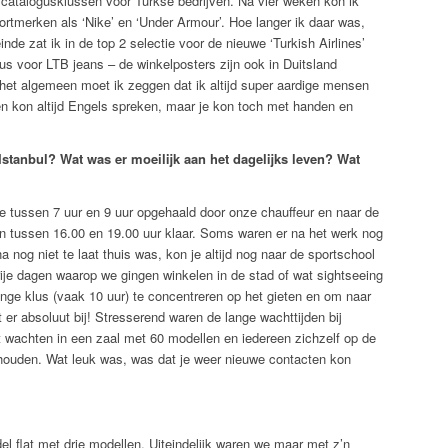
 catalogusklussen voor Turkse bedrijven. Na vier weken kon ik
tmerken als ‘Nike’ en ‘Under Armour’. Hoe langer ik daar was,
de zat ik in de top 2 selectie voor de nieuwe ‘Turkish Airlines’
 voor LTB jeans – de winkelposters zijn ook in Duitsland
n het algemeen moet ik zeggen dat ik altijd super aardige mensen
n kon altijd Engels spreken, maar je kon toch met handen en
Istanbul? Wat was er moeilijk aan het dagelijks leven? Wat
e tussen 7 uur en 9 uur opgehaald door onze chauffeur en naar de
n tussen 16.00 en 19.00 uur klaar. Soms waren er na het werk nog
a nog niet te laat thuis was, kon je altijd nog naar de sportschool
vrije dagen waarop we gingen winkelen in de stad of wat sightseeing
nge klus (vaak 10 uur) te concentreren op het gieten en om naar
 er absoluut bij! Stresserend waren de lange wachttijden bij
et wachten in een zaal met 60 modellen en iedereen zichzelf op de
 houden. Wat leuk was, was dat je weer nieuwe contacten kon
l flat met drie modellen. Uiteindelijk waren we maar met z’n