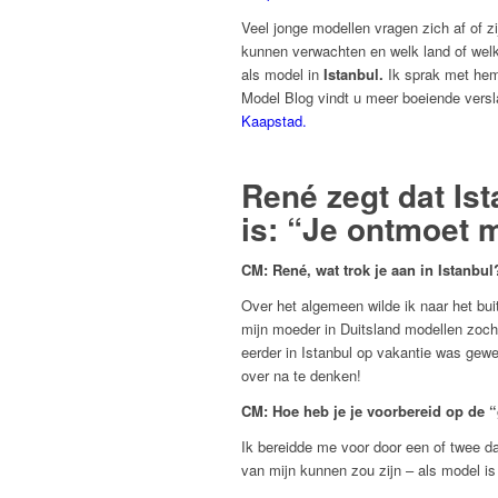
Veel jonge modellen vragen zich af of zi
kunnen verwachten en welk land of welk
als model in
Istanbul.
Ik sprak met hem o
Model Blog vindt u meer boeiende versl
Kaapstad.
René zegt dat Is
is: “Je ontmoet m
CM: René, wat trok je aan in Istanbul
Over het algemeen wilde ik naar het b
mijn moeder in Duitsland modellen zocht
eerder in Istanbul op vakantie was gewe
over na te denken!
CM: Hoe heb je je voorbereid op de “
Ik bereidde me voor door een of twee dag
van mijn kunnen zou zijn – als model is 