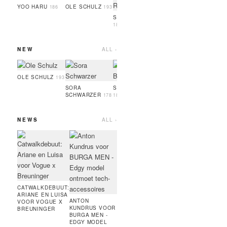
GUEYE
186
YOO HARU
OLE SCHULZ
186
193
SIMON RAMBO
188
NEW
ALL ›
SERIGNE
OSAYI
GUEYE
186
189
OLE SCHULZ
193
SORA
SOPHIA BRANDL
SCHWARZER
178
181
NEWS
ALL ›
MARC JACOBS
ARTU
BEAUTY:
VOO
BRONZER,
RUNN
MASCARA,
COUR
FOUNDATION,
MODE
HIGHLINER
PARI
CATWALKDEBUUT:
AMIE BANGURA
ARIANE EN LUISA
VOOR DE
ANTON
VOOR VOGUE X
NIEUWE
KUNDRUS VOOR
BREUNINGER
CONTRASTLINE
BURGA MEN -
VAN TEVEO
EDGY MODEL