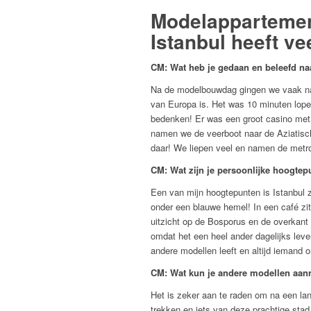
Modelappartement
Istanbul heeft ve
CM: Wat heb je gedaan en beleefd naa
Na de modelbouwdag gingen we vaak naa
van Europa is. Het was 10 minuten lopen
bedenken! Er was een groot casino me
namen we de veerboot naar de Aziatisch
daar! We liepen veel en namen de metr
CM: Wat zijn je persoonlijke hoogtep
Een van mijn hoogtepunten is Istanbul z
onder een blauwe hemel! In een café zit
uitzicht op de Bosporus en de overkant 
omdat het een heel ander dagelijks leve
andere modellen leeft en altijd iemand 
CM: Wat kun je andere modellen aanra
Het is zeker aan te raden om na een lan
trekken en iets van deze prachtige stad 