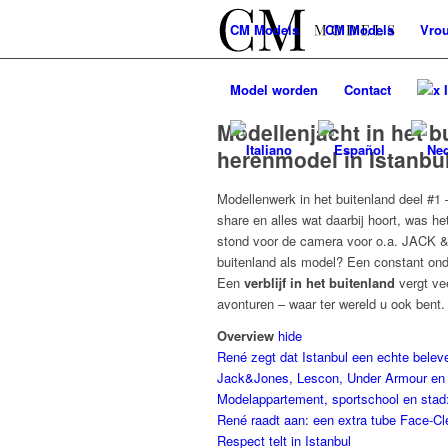
CM
Models
CM
Models
Vro
Model worden
Contact
x 
Modellenjacht in het b
herenmodel in Istanbu
Modellenwerk in het buitenland deel #1
share en alles wat daarbij hoort, was h
stond voor de camera voor o.a. JACK 
buitenland als model? Een constant ond
Een
verblijf in het buitenland
vergt ve
avonturen – waar ter wereld u ook bent.
Overview
hide
René zegt dat Istanbul een echte beleven
Jack&Jones, Lescon, Under Armour en N
Modelappartement, sportschool en stad: 
René raadt aan: een extra tube Face-C
Respect telt in Istanbul