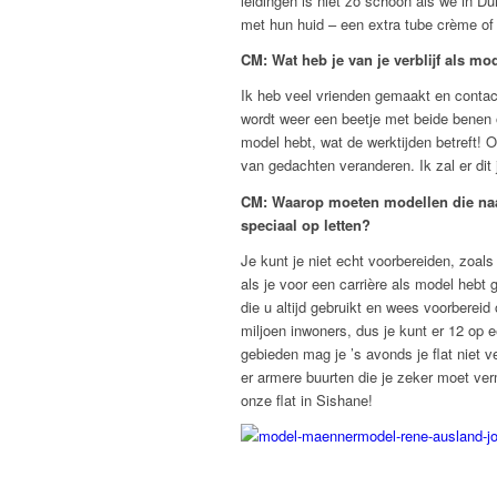
leidingen is niet zo schoon als we in 
met hun huid – een extra tube crème of 
CM: Wat heb je van je verblijf als m
Ik heb veel vrienden gemaakt en contac
wordt weer een beetje met beide benen o
model hebt, wat de werktijden betreft! 
van gedachten veranderen. Ik zal er dit
CM: Waarop moeten modellen die naa
speciaal op letten?
Je kunt je niet echt voorbereiden, zoals i
als je voor een carrière als model h
die u altijd gebruikt en wees voorbereid
miljoen inwoners, dus je kunt er 12 op e
gebieden mag je ’s avonds je flat niet ve
er armere buurten die je zeker moet ve
onze flat in Sishane!