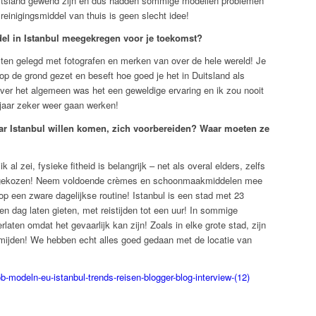
Duitsland gewend zijn en dus hadden sommige modellen problemen
reinigingsmiddel van thuis is geen slecht idee!
odel in Istanbul meegekregen voor je toekomst?
ten gelegd met fotografen en merken van over de hele wereld! Je
p de grond gezet en beseft hoe goed je het in Duitsland als
Over het algemeen was het een geweldige ervaring en ik zou nooit
 jaar zeker weer gaan werken!
r Istanbul willen komen, zich voorbereiden? Waar moeten ze
k al zei, fysieke fitheid is belangrijk – net als overal elders, zelfs
ebt gekozen! Neem voldoende crèmes en schoonmaakmiddelen mee
 op een zware dagelijkse routine! Istanbul is een stad met 23
en dag laten gieten, met reistijden tot een uur! In sommige
rlaten omdat het gevaarlijk kan zijn! Zoals in elke grote stad, zijn
rmijden! We hebben echt alles goed gedaan met de locatie van