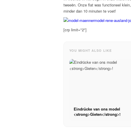
tweeën. Onze flat was functioneel klein
minder dan 10 minuten te voet!
[crp limit="2"]
YOU MIGHT ALSO LIKE
Eindrücke van ons model
<strong>Gieten</strong>!