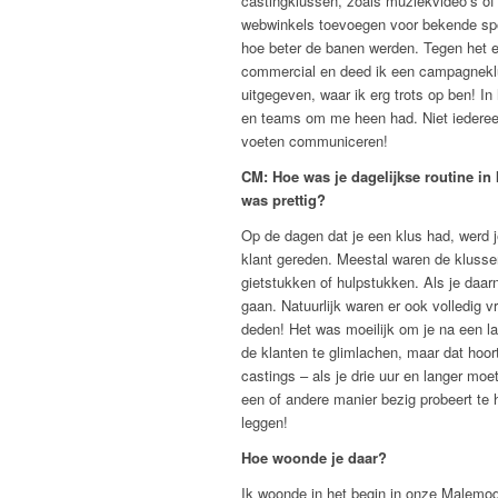
castingklussen, zoals muziekvideo’s of
webwinkels toevoegen voor bekende spor
hoe beter de banen werden. Tegen het ein
commercial en deed ik een campagneklus
uitgegeven, waar ik erg trots op ben! I
en teams om me heen had. Niet iederee
voeten communiceren!
CM: Hoe was je dagelijkse routine in 
was prettig?
Op de dagen dat je een klus had, werd j
klant gereden. Meestal waren de klusse
gietstukken of hulpstukken. Als je daarn
gaan. Natuurlijk waren er ook volledig 
deden! Het was moeilijk om je na een la
de klanten te glimlachen, maar dat hoort
castings – als je drie uur en langer mo
een of andere manier bezig probeert te
leggen!
Hoe woonde je daar?
Ik woonde in het begin in onze Malemode