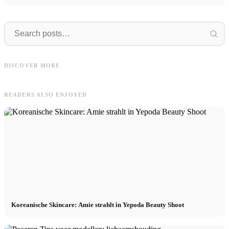
Augenringe
Dermaroller
Augenringe loswerden: Maske, Gua
Dermaroller: Microneedling, Acne,
DISCOVER MORE
Sha, Concealer & DIY
Haargroei Versterking & Routine
READERS ALSO ENJOYED
Koreanische Skincare: Amie strahlt in Yepoda Beauty Shoot