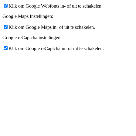
Klik om Google Webfonts in- of uit te schakelen.
Google Maps Instellingen:
Klik om Google Maps in- of uit te schakelen.
Google reCaptcha instellingen:
Klik om Google reCaptcha in- of uit te schakelen.
Vimeo en Youtube video's insluiten:
Klik om video embeds toe te staan/te blokkeren.
Andere cookies
De volgende cookies zijn ook nodig - U kunt kiezen of u ze wilt
toestaan:
Klik om _ga - Google Analytics Cookie in/uit te schakelen.
Klik om _gid - Google Analytics Cookie in/uit te schakelen.
Klik om _gat_* - Google Analytics Cookie in/uit te schakelen.
Privacybeleid
U kunt meer lezen over onze cookies en privacy-instellingen op
onze Privacybeleid-pagina.