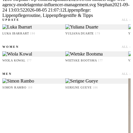
agency-modelagentur-influencer-management.svg
Stephan
2021-09-
24 13:03:52
2026-08-05 21:07:12
Lippenpflege:
Lippenpflegeroutine, Lippenpflegestifte & Tipps
UPDATE
ALL ›
LUKA IBARRART
YULIANA DUARTE
YO
190
179
WOMEN
ALL ›
WIOLA KOWAL
WIETSKE BOOTSMA
VA
177
177
MEN
ALL ›
SIMON RAMBO
SERIGNE GUEYE
188
186