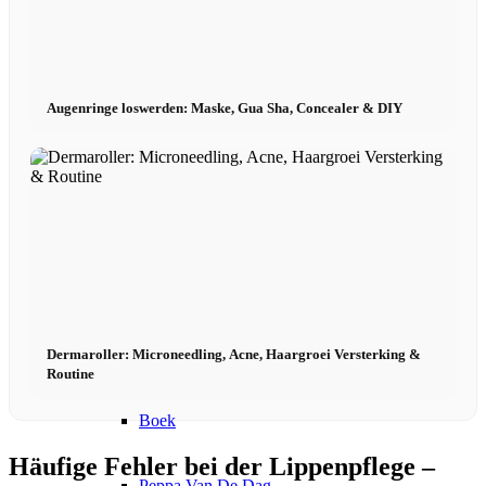
Model worden 2026
Model worden 2026
Augenringe loswerden: Maske, Gua Sha, Concealer & DIY
Model podcast
Fashion Weeks
Modemerkjes
Wiki
Dermaroller: Microneedling, Acne, Haargroei Versterking &
Routine
Boek
Häufige Fehler bei der Lippenpflege –
Peppa Van De Dag