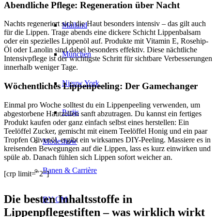
Abendliche Pflege: Regeneration über Nacht
Nachts regeneriert sich die Haut besonders intensiv – das gilt auch
Mailand
für die Lippen. Trage abends eine dickere Schicht Lippenbalsam
oder ein spezielles Lippenöl auf. Produkte mit Vitamin E, Rosehip-
Öl oder Lanolin sind dabei besonders effektiv. Diese nächtliche
München
Intensivpflege ist der wichtigste Schritt für sichtbare Verbesserungen
innerhalb weniger Tage.
Nieuw York
Wöchentliches Lippenpeeling: Der Gamechanger
Einmal pro Woche solltest du ein Lippenpeeling verwenden, um
Parijs
abgestorbene Hautzellen sanft abzutragen. Du kannst ein fertiges
Produkt kaufen oder ganz einfach selbst eines herstellen: Ein
Teelöffel Zucker, gemischt mit einem Teelöffel Honig und ein paar
Tropfen Olivenöl, ergibt ein wirksames DIY-Peeling. Massiere es in
Modeshow
kreisenden Bewegungen auf die Lippen, lass es kurz einwirken und
spüle ab. Danach fühlen sich Lippen sofort weicher an.
Banen & Carrière
[crp limit="2"]
Die besten Inhaltsstoffe in
BY CM
Lippenpflegestiften – was wirklich wirkt