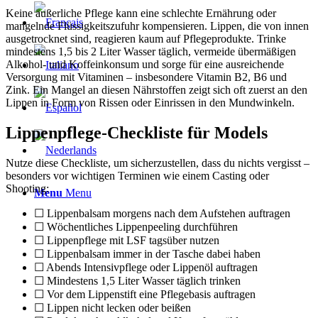
Keine äußerliche Pflege kann eine schlechte Ernährung oder
mangelnde Flüssigkeitszufuhr kompensieren. Lippen, die von innen
ausgetrocknet sind, reagieren kaum auf Pflegeprodukte. Trinke
mindestens 1,5 bis 2 Liter Wasser täglich, vermeide übermäßigen
Alkohol- und Koffeinkonsum und sorge für eine ausreichende
Versorgung mit Vitaminen – insbesondere Vitamin B2, B6 und
Zink. Ein Mangel an diesen Nährstoffen zeigt sich oft zuerst an den
Lippen in Form von Rissen oder Einrissen in den Mundwinkeln.
Lippenpflege-Checkliste für Models
Nutze diese Checkliste, um sicherzustellen, dass du nichts vergisst –
besonders vor wichtigen Terminen wie einem Casting oder
Shooting:
Menu
Menu
☐ Lippenbalsam morgens nach dem Aufstehen auftragen
☐ Wöchentliches Lippenpeeling durchführen
☐ Lippenpflege mit LSF tagsüber nutzen
☐ Lippenbalsam immer in der Tasche dabei haben
☐ Abends Intensivpflege oder Lippenöl auftragen
☐ Mindestens 1,5 Liter Wasser täglich trinken
☐ Vor dem Lippenstift eine Pflegebasis auftragen
☐ Lippen nicht lecken oder beißen