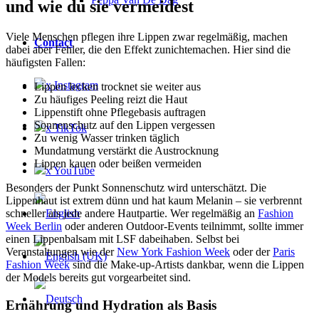
und wie du sie vermeidest
Viele Menschen pflegen ihre Lippen zwar regelmäßig, machen
Contact
dabei aber Fehler, die den Effekt zunichtemachen. Hier sind die
häufigsten Fallen:
x Instagram
Lippen lecken trocknet sie weiter aus
Zu häufiges Peeling reizt die Haut
Lippenstift ohne Pflegebasis auftragen
Sonnenschutz auf den Lippen vergessen
x TikTok
Zu wenig Wasser trinken täglich
Mundatmung verstärkt die Austrocknung
Lippen kauen oder beißen vermeiden
x YouTube
Besonders der Punkt Sonnenschutz wird unterschätzt. Die
Lippenhaut ist extrem dünn und hat kaum Melanin – sie verbrennt
schneller als jede andere Hautpartie. Wer regelmäßig an
Fashion
Week Berlin
oder anderen Outdoor-Events teilnimmt, sollte immer
einen Lippenbalsam mit LSF dabeihaben. Selbst bei
Veranstaltungen wie der
New York Fashion Week
oder der
Paris
Fashion Week
sind die Make-up-Artists dankbar, wenn die Lippen
der Models bereits gut vorgearbeitet sind.
Ernährung und Hydration als Basis