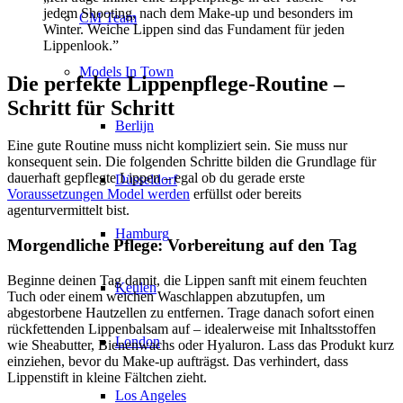
jedem Shooting, nach dem Make-up und besonders im
CM Team
Winter. Weiche Lippen sind das Fundament für jeden
Lippenlook.”
Models In Town
Die perfekte Lippenpflege-Routine –
Schritt für Schritt
Berlijn
Eine gute Routine muss nicht kompliziert sein. Sie muss nur
konsequent sein. Die folgenden Schritte bilden die Grundlage für
dauerhaft gepflegte Lippen – egal ob du gerade erste
Düsseldorf
Voraussetzungen Model werden
erfüllst oder bereits
agenturvermittelt bist.
Hamburg
Morgendliche Pflege: Vorbereitung auf den Tag
Beginne deinen Tag damit, die Lippen sanft mit einem feuchten
Keulen
Tuch oder einem weichen Waschlappen abzutupfen, um
abgestorbene Hautzellen zu entfernen. Trage danach sofort einen
rückfettenden Lippenbalsam auf – idealerweise mit Inhaltsstoffen
London
wie Sheabutter, Bienenwachs oder Hyaluron. Lass das Produkt kurz
einziehen, bevor du Make-up aufträgst. Das verhindert, dass
Lippenstift in kleine Fältchen zieht.
Los Angeles