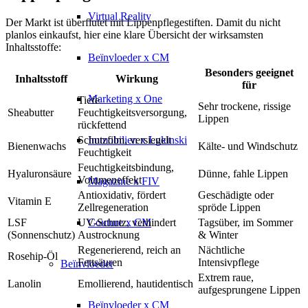
Virtual Reality
Der Markt ist überflutet mit Lippenpflegestiften. Damit du nicht
planlos einkaufst, hier eine klare Übersicht der wirksamsten
Inhaltsstoffe:
Beïnvloeder x CM
Besonders geeignet
Inhaltsstoff
Wirkung
für
Marketing x One
Tiefe
Sehr trockene, rissige
Sheabutter
Feuchtigkeitsversorgung,
Lippen
rückfettend
Schutzfilm, versiegelt
Immobilien x Lukinski
Bienenwachs
Kälte- und Windschutz
Feuchtigkeit
Feuchtigkeitsbindung,
Hyaluronsäure
Dünne, fahle Lippen
Volumeneffekt
Magazine x FIV
Antioxidativ, fördert
Geschädigte oder
Vitamin E
Zellregeneration
spröde Lippen
LSF
UV-Schutz, verhindert
Tagsüber, im Sommer
Couture x CM
(Sonnenschutz)
Austrocknung
& Winter
Regenerierend, reich an
Nächtliche
Rosehip-Öl
Fettsäuren
Intensivpflege
Beïnvloeder
Extrem raue,
Lanolin
Emollierend, hautidentisch
aufgesprungene Lippen
Beïnvloeder x CM