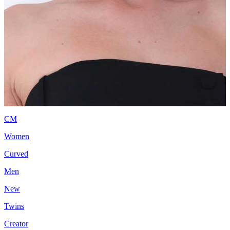
CM
Women
Curved
Men
New
Twins
Creator