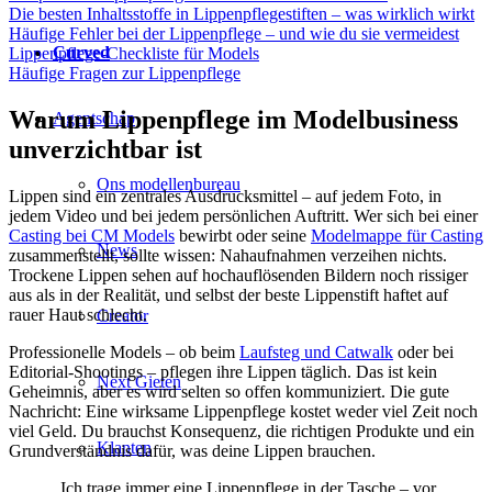
Die besten Inhaltsstoffe in Lippenpflegestiften – was wirklich wirkt
Häufige Fehler bei der Lippenpflege – und wie du sie vermeidest
Curved
Lippenpflege-Checkliste für Models
Häufige Fragen zur Lippenpflege
Warum Lippenpflege im Modelbusiness
Agentschap
unverzichtbar ist
Ons modellenbureau
Lippen sind ein zentrales Ausdrucksmittel – auf jedem Foto, in
jedem Video und bei jedem persönlichen Auftritt. Wer sich bei einer
Casting bei CM Models
bewirbt oder seine
Modelmappe für Casting
News
zusammenstellt, sollte wissen: Nahaufnahmen verzeihen nichts.
Trockene Lippen sehen auf hochauflösenden Bildern noch rissiger
aus als in der Realität, und selbst der beste Lippenstift haftet auf
rauer Haut schlecht.
Creator
Professionelle Models – ob beim
Laufsteg und Catwalk
oder bei
Editorial-Shootings – pflegen ihre Lippen täglich. Das ist kein
Next Gieten
Geheimnis, aber es wird selten so offen kommuniziert. Die gute
Nachricht: Eine wirksame Lippenpflege kostet weder viel Zeit noch
viel Geld. Du brauchst Konsequenz, die richtigen Produkte und ein
Klanten
Grundverständnis dafür, was deine Lippen brauchen.
„Ich trage immer eine Lippenpflege in der Tasche – vor