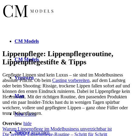
CM
Models
Lippenpflege: Lippenpflegeroutine,
CM
Models
Lippenpflegestifte & Tipps
Gepflegte Lippen sind kein Luxus – sie sind im Modelbusiness
Vrouwen
absolute Pflicht. Ob beim
Casting vorbereiten
, auf dem Laufsteg
oder beim Shooting: Rissige, trockene Lippen fallen sofort auf und
können den ersten Eindruck ruinieren. Dabei ist Lippenpflege kein
Man
Hexenwerk. Mit der richtigen Routine, den passenden Produkten
und ein paar Insider-Tricks hast du in wenigen Tagen spürbar
weichere, vollere und gepflegtere Lippen – ganz ohne Füller oder
teure Behandlungen.
New
Faces
Overview
hide
Warum Lippenpflege im Modelbusiness unverzichtbar ist
Nieuwe
gezichten
Die perfekte Lippenpflege-Routine – Schritt für Schritt