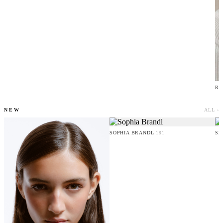
RU
NEW
ALL ›
SOPHIA BRANDL
SE
181