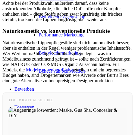
Achte bei der Produktwahl außerdem darauf, dass keine
austrocknenden Alkohole, künstliche Duftstoffe oder Kampfer
enthalten sind – diese Stoffe geben zwar kurzfristig ein frisches
Beïnvloeder Agentschap
Gefühl, trocknen die Lippen langfristig aber weiter aus.
Naturkosmetik vs. konventionelle Produkte
Performance Marketing
Naturkosmetische Lippenpflegestifte sind nicht automatisch besser,
aber sie enthalten in der Regel weniger problematische Inhaltsstoffe.
Beïnvloedermarketing
Wer Wert auf nachhaltige Schönheitspflege legt – was im
Modelbusiness zunehmend gefragt ist – sollte nach Zertifizierungen
wie NATRUE oder COSMOS Organic Ausschau halten. Für
Models, die
Modeln nebenberuflich
betreiben und ein begrenztes
Beheer van beïnvloeders
Budget haben, sind Drogeriemarken wie Alverde oder Burt’s Bees
eine gute Alternative zu hochpreisigen Designerprodukten.
Bewerben
YOU MIGHT ALSO LIKE
Toepassen
Model worden