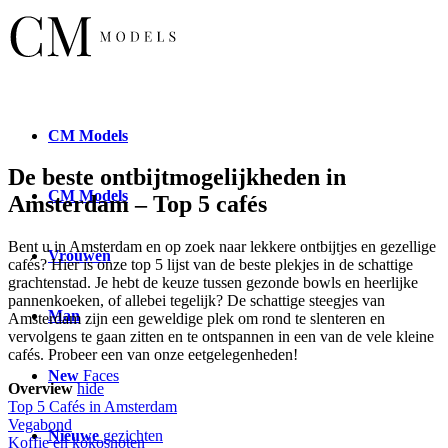
CM
Models
De beste ontbijtmogelijkheden in
CM
Models
Amsterdam – Top 5 cafés
Bent u in Amsterdam en op zoek naar lekkere ontbijtjes en gezellige
Vrouwen
cafés? Hier is onze top 5 lijst van de beste plekjes in de schattige
grachtenstad. Je hebt de keuze tussen gezonde bowls en heerlijke
pannenkoeken, of allebei tegelijk? De schattige steegjes van
Man
Amsterdam zijn een geweldige plek om rond te slenteren en
vervolgens te gaan zitten en te ontspannen in een van de vele kleine
cafés. Probeer een van onze eetgelegenheden!
New
Faces
Overview
hide
Top 5 Cafés in Amsterdam
Vegabond
Nieuwe
gezichten
Koffie en kokosnoten