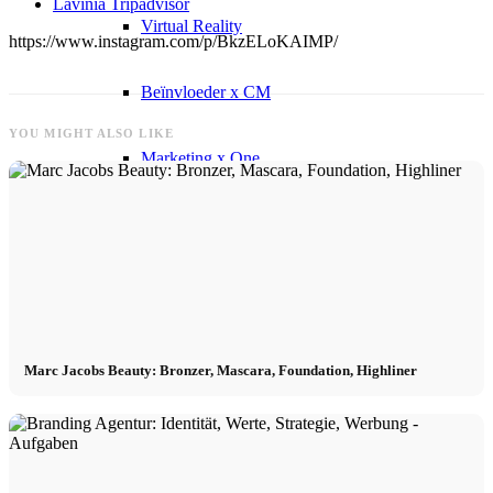
Lavinia Tripadvisor
Virtual Reality
https://www.instagram.com/p/BkzELoKAIMP/
Beïnvloeder x CM
YOU MIGHT ALSO LIKE
Marketing x One
Immobilien x Lukinski
Magazine x FIV
Couture x CM
Marc Jacobs Beauty: Bronzer, Mascara, Foundation, Highliner
Beïnvloeder
Beïnvloeder x CM