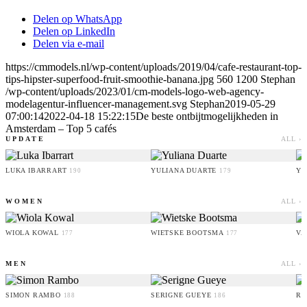
Delen op WhatsApp
Delen op LinkedIn
Delen via e-mail
https://cmmodels.nl/wp-content/uploads/2019/04/cafe-restaurant-top-
tips-hipster-superfood-fruit-smoothie-banana.jpg
560
1200
Stephan
/wp-content/uploads/2023/01/cm-models-logo-web-agency-
modelagentur-influencer-management.svg
Stephan
2019-05-29
07:00:14
2022-04-18 15:22:15
De beste ontbijtmogelijkheden in
Amsterdam – Top 5 cafés
UPDATE
ALL ›
LUKA IBARRART
YULIANA DUARTE
YO
190
179
WOMEN
ALL ›
WIOLA KOWAL
WIETSKE BOOTSMA
VA
177
177
MEN
ALL ›
SIMON RAMBO
SERIGNE GUEYE
RU
188
186