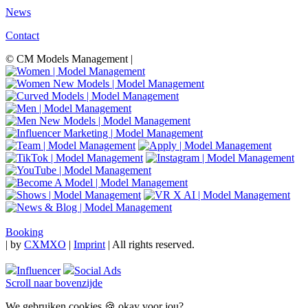
News
Contact
© CM Models Management |
Booking
|
by
CXMXO
|
Imprint
| All rights reserved.
Influencer
Social Ads
Scroll naar bovenzijde
We gebruiken cookies 🍪 okay voor jou?