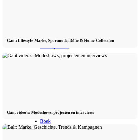
Model worden 2026
Model worden 2026
Gant: Lifestyle-Marke, Sportmode, Düfte & Home-Collection
Model podcast
Fashion Weeks
Modemerkjes
Wiki
Gant video's: Modeshows, projecten en interviews
Boek
Peppa Van De Dag