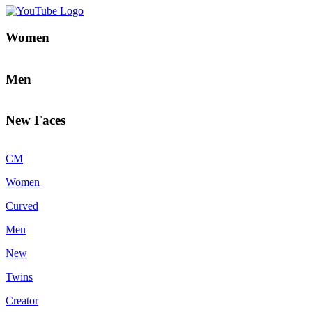
Women
Men
New Faces
CM
Women
Curved
Men
New
Twins
Creator