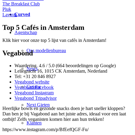
The Breakfast Club
Pluk
Curved
Lavinia
Top 5 Cafés in Amsterdam
Agentschap
Klik hier voor onze top 5 lijst van cafés in Amsterdam!
Ons modellenbureau
Vegabond
Waardering. 4.6 / 5.0 (664 beoordelingen op Google)
News
Leliegracht 16, 1015 CK Amsterdam, Nederland
Tel: +31 20 846 8927
Vegabond website
Creator
Vegabond Facebook
Vegabond Instagram
Vegabond Tripadvisor
Next Gieten
Heerlijke bowls en gezonde snacks doen je hart sneller kloppen?
Dan ben je bij Vagabond aan het juiste adres, ideaal voor een laat
ontbijt! Zelfs veganisten komen hier aan hun trekken!
Klanten
https://www.instagram.com/p/BfEefQGF-Fu/