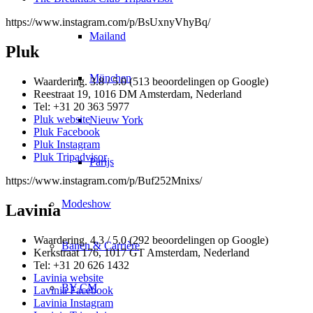
https://www.instagram.com/p/BsUxnyVhyBq/
Mailand
Pluk
München
Waardering. 3.8 / 5.0 (513 beoordelingen op Google)
Reestraat 19, 1016 DM Amsterdam, Nederland
Tel: +31 20 363 5977
Pluk website
Nieuw York
Pluk Facebook
Pluk Instagram
Pluk Tripadvisor
Parijs
https://www.instagram.com/p/Buf252Mnixs/
Modeshow
Lavinia
Waardering. 4.3 / 5.0 (292 beoordelingen op Google)
Banen & Carrière
Kerkstraat 176, 1017 GT Amsterdam, Nederland
Tel: +31 20 626 1432
Lavinia website
BY CM
Lavinia Facebook
Lavinia Instagram