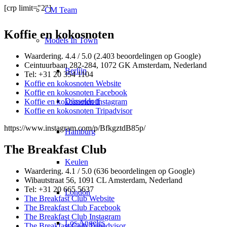
[crp limit="2"]
CM Team
Koffie en kokosnoten
Models In Town
Waardering. 4.4 / 5.0 (2.403 beoordelingen op Google)
Ceintuurbaan 282-284, 1072 GK Amsterdam, Nederland
Berlijn
Tel: +31 20 354 1104
Koffie en kokosnoten Website
Koffie en kokosnoten Facebook
Düsseldorf
Koffie en kokosnoten Instagram
Koffie en kokosnoten Tripadvisor
https://www.instagram.com/p/BfkgztdB85p/
Hamburg
The Breakfast Club
Keulen
Waardering. 4.1 / 5.0 (636 beoordelingen op Google)
Wibautstraat 56, 1091 CL Amsterdam, Nederland
Tel: +31 20 665 5637
London
The Breakfast Club Website
The Breakfast Club Facebook
The Breakfast Club Instagram
Los Angeles
The Breakfast Club Tripadvisor