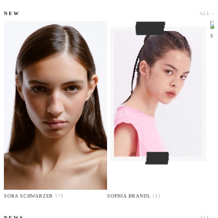
NEW
ALL ›
SE
SORA SCHWARZER
SOPHIA BRANDL
178
181
NEWS
ALL ›