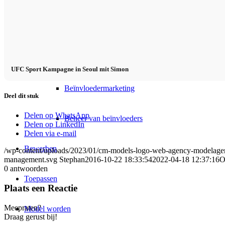
Beïnvloeder Agentschap
Performance Marketing
UFC Sport Kampagne in Seoul mit Simon
Beïnvloedermarketing
Deel dit stuk
Delen op WhatsApp
Beheer van beïnvloeders
Delen op LinkedIn
Delen via e-mail
Bewerben
/wp-content/uploads/2023/01/cm-models-logo-web-agency-modelagen
management.svg
Stephan
2016-10-22 18:33:54
2022-04-18 12:37:16
O
0
antwoorden
Toepassen
Plaats een Reactie
Meepraten?
Model worden
Draag gerust bij!