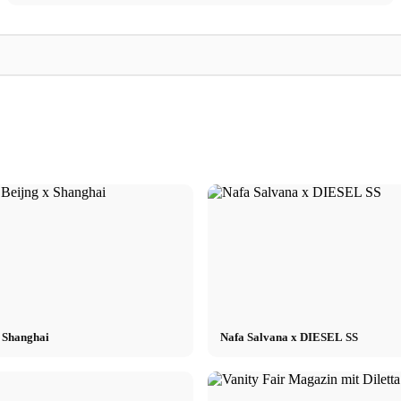
Model
Koreanische
al Booking
Model Casting 22.09. in Köln: Jetzt
Koreanische Skincar
bewerben & Fotoshooting gewinnen
Yepoda Beauty Sho
x Shanghai
Nafa Salvana x DIESEL SS