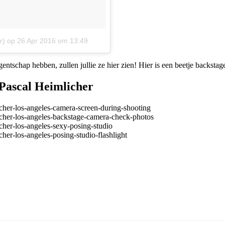
r)
op
26 Apr 2016 om 13:49
gentschap hebben, zullen jullie ze hier zien! Hier is een beetje backsta
Pascal Heimlicher