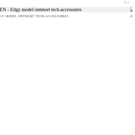
ALL ›
GY MODEL ONTMOET TECH-ACCESSOIRES
AM