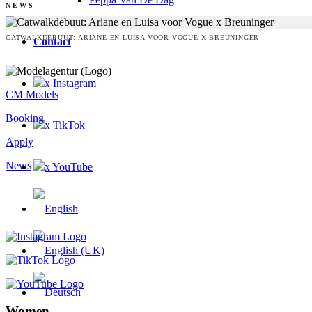
NEWS
CATWALKDEBUUT: ARIANE EN LUISA VOOR VOGUE X BREUNINGER
Contact
x Instagram
CM Models
Booking
x TikTok
Apply
News
x YouTube
Women