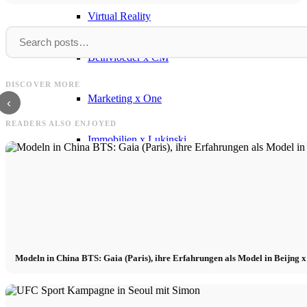
Virtual Reality
Beïnvloeder x CM
FAVELA
Model
FAVELA Clothing - nieuwe campagne met
Model Management - Internation
DISCOVER MORE
Basile Lafrej en Dohoo Kang
- Praktikum, Köln, m/w/d
Marketing x One
‹
READERS ALSO ENJOYED
Immobilien x Lukinski
Magazine x FIV
Couture x CM
Modeln in China BTS: Gaia (Paris), ihre Erfahrungen als Model in Beijng 
Beïnvloeder
Beïnvloeder x CM