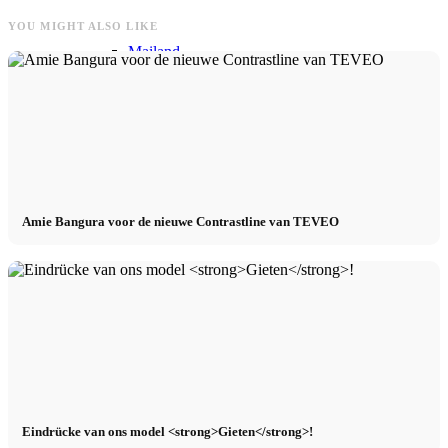
YOU MIGHT ALSO LIKE
Mailand
München
Nieuw York
Amie Bangura voor de nieuwe Contrastline van TEVEO
Parijs
Modeshow
Banen & Carrière
BY CM
Eindrücke van ons model <strong>Gieten</strong>!