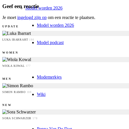
Geef een reactie
Model worden 2026
Je moet
ingelogd zijn op
om een reactie te plaatsen.
Model worden 2026
UPDATE
LUKA IBARRART
190
Model podcast
WOMEN
Fashion Weeks
WIOLA KOWAL
177
Modemerkjes
MEN
SIMON RAMBO
188
Wiki
NEW
Boek
SORA SCHWARZER
178
Peppa Van De Dag