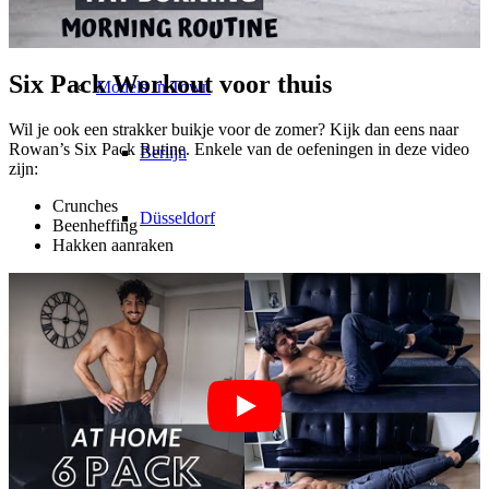
CM Team
Six Pack Workout voor thuis
Models In Town
Wil je ook een strakker buikje voor de zomer? Kijk dan eens naar
Rowan’s Six Pack Rutine. Enkele van de oefeningen in deze video
Berlijn
zijn:
Crunches
Düsseldorf
Beenheffing
Hakken aanraken
Hamburg
Keulen
London
Los Angeles