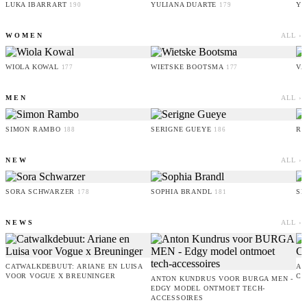
LUKA IBARRART
YULIANA DUARTE
YO
190
179
WOMEN
ALL ›
WIOLA KOWAL
WIETSKE BOOTSMA
VA
177
177
MEN
ALL ›
SIMON RAMBO
SERIGNE GUEYE
RU
188
186
NEW
ALL ›
SORA SCHWARZER
SOPHIA BRANDL
SE
178
181
NEWS
ALL ›
CATWALKDEBUUT: ARIANE EN LUISA
AM
VOOR VOGUE X BREUNINGER
CO
ANTON KUNDRUS VOOR BURGA MEN -
EDGY MODEL ONTMOET TECH-
ACCESSOIRES