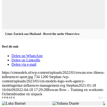
Linn: Zurück aus Mailand - Bereit für mehr #Interview
Deel dit stuk
Delen op WhatsApp
Delen op LinkedIn
Delen via e-mail
https://cmmodels.nl/wp-content/uploads/2022/01/rowan-row-fitness-
infleuencer-sport.jpg
734
1200
Stephan
/wp-
content/uploads/2023/01/cm-models-logo-web-agency-
modelagentur-influencer-management.svg
Stephan
2021-01-18
16:04:09
2022-04-18 17:29:28
Rowan Row – Training en workouts:
Ochtendroutine en sixpack
UPDATE
ALL ›