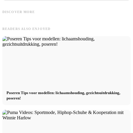
Zumba
Dance
Zumba: Workouts, Zumba-les &
Dance Workout: Good Mood, Party
DISCOVER MORE
Dansen
& R&B Workouts
READERS ALSO ENJOYED
Poseren Tips voor modellen: lichaamshouding, gezichtsuitdrukking,
poseren!