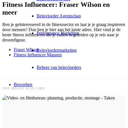
Fitness Influencer: Fraser Wilson en
meer
Beïnvloeder Agentschap
Ben je geïnteresseerd in de fitnesssector en laat je je graag inspireren
door mensen? Dan ben je hier aan het juiste adres. Hier vind je de
Performance Marketing
beste fitness influencers die je zullen begeleiden op je reis naar je
droomfiguur.
Fraser Wilson
Beïnvloedermarketing
Fitness Influencer Mannen
Beheer van beïnvloeders
Bewerben
YOU MIGHT ALSO LIKE
Toepassen
Model worden