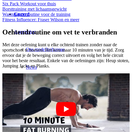
Six Pack Workout voor thuis
Borsttraining met lichaamsgewicht
Curved
Warming-up routine voor de training
Fitness Influencer: Fraser Wilson en meer
Ochtendroutine om vet te verbranden
Agentschap
Met deze oefening kunt u elke ochtend trainen zonder naar de
Ons modellenbureau
sportschool te hoeven. Het kost maar 10 minuten van je tijd. Zorg
ervoor dat je de beweging correct uitvoert en volg het hele circuit
voor het beste resultaat. Enkele van de oefeningen zijn: Heup stoten,
Jumping Jacks en Planks.
News
Creator
Next Gieten
Klanten