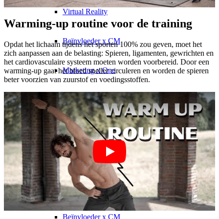
Virtual Reality
Warming-up routine voor de training
Beïnvloeder x CM
Opdat het lichaam tijdens het sporten 100% zou geven, moet het
zich aanpassen aan de belasting: Spieren, ligamenten, gewrichten en
het cardiovasculaire systeem moeten worden voorbereid. Door een
Marketing x One
warming-up gaat het bloed sneller circuleren en worden de spieren
beter voorzien van zuurstof en voedingsstoffen.
Immobilien x Lukinski
Magazine x FIV
Couture x CM
Beïnvloeder
Beïnvloeder x CM