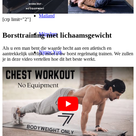
Mailand
[crp limit="2"]
München
Borsttraining met lichaamsgewicht
Als u een man bent die waarde hecht aan een atletisch en
Nieuw York
aantrekkelijk uiterlijk, moet u uw borst regelmatig trainen. We zullen
je in deze video vertellen hoe dit het beste werkt.
Parijs
Modeshow
Banen & Carrière
BY CM