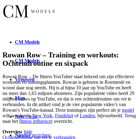
CM
Models
Rowan Row – Training en workouts:
CM
Models
Ochtendroutine en sixpack
Rowan Row – De fitness YouTuber staat bekend om zijn effectieve
Vrouwen
workouts en trainingsplannen. Rowan is geboren in Roemenië en
woont daar nog steeds. Hij is al bijna 10 jaar op YouTube en heeft
nu meer dan 1,65 miljoen abonnees. Zijn populairste video heeft 29
Man
miljoen views op YouTube, en dat is een ochtendroutine om vet te
verbranden. In dit artikel vind je de vier populairste video’s van
Rowan’s YouTube-kanaal. Deze trainingen zijn perfect als je
model
wilt worden in
New York
,
Frankfurt
of
Londen
, bijvoorbeeld. Terug
New
Faces
naar het
fitness influencer
overzicht.
Overview
hide
Nieuwe
gezichten
Ochtendroutine om vet te verbranden