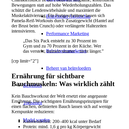
Bewegungen statt auf hohe Wiederholungszahlen. Das
schützt die Lendenwirbelsäule und maximiert die
Muskelaktivierung. Für Fortgeschrittene lassen sich
Beïnvloeder Agentschap
Pamela-Reif-Workouts durch Zusatzgewicht (Hantel auf
der Brust beim Crunch) oder verlängerte Haltezeiten
intensivieren.
Performance Marketing
„Das Six Pack entsteht zu 30 Prozent im
Gym und zu 70 Prozent in der Küche. Wer
Beïnvloedermarketing
das versteht, trainiert smarter – nicht länger.”
[crp limit="2"]
Beheer van beïnvloeders
Ernährung für sichtbare
Bauchmuskeln: Was wirklich zählt
Bewerben
Kein Bauchworkout der Welt ersetzt eine angepasste
Ernährung. Die wichtigsten Ernährungsprinzipien für
Toepassen
einen flachen, definierten Bauch lassen sich auf wenige
Kernpunkte reduzieren:
Model worden
Kaloriendefizit: 200–400 kcal unter Bedarf
Protein: mind. 1,6 g pro kg Körpergewicht