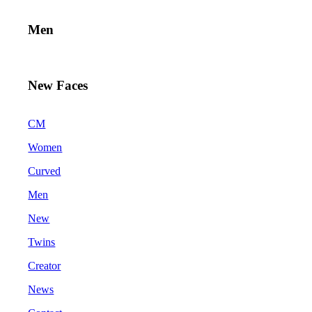
Men
New Faces
CM
Women
Curved
Men
New
Twins
Creator
News