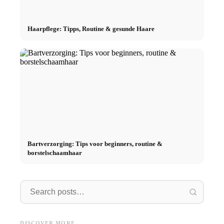
Haarpflege: Tipps, Routine & gesunde Haare
Bartverzorging: Tips voor beginners, routine &
borstelschaamhaar
Männerpflegetipps
Gezichtsverzorging
Rekk
Männerpflegetipps:
Gezichtsverzorging: Dagelijkse
Gesichtspflege, Bartpflege,
Rekken:
DISCOVER MORE