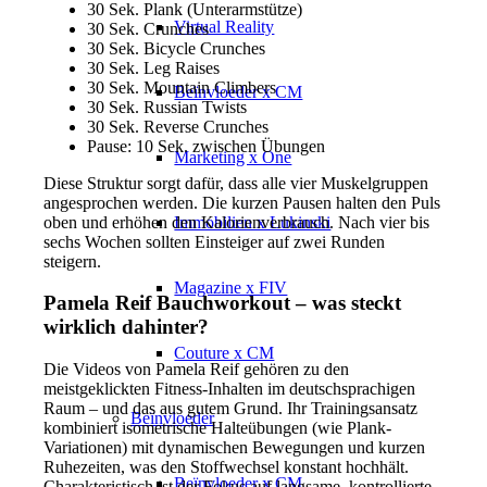
30 Sek. Plank (Unterarmstütze)
Virtual Reality
30 Sek. Crunches
30 Sek. Bicycle Crunches
30 Sek. Leg Raises
30 Sek. Mountain Climbers
Beïnvloeder x CM
30 Sek. Russian Twists
30 Sek. Reverse Crunches
Pause: 10 Sek. zwischen Übungen
Marketing x One
Diese Struktur sorgt dafür, dass alle vier Muskelgruppen
angesprochen werden. Die kurzen Pausen halten den Puls
Immobilien x Lukinski
oben und erhöhen den Kalorienverbrauch. Nach vier bis
sechs Wochen sollten Einsteiger auf zwei Runden
steigern.
Magazine x FIV
Pamela Reif Bauchworkout – was steckt
wirklich dahinter?
Couture x CM
Die Videos von Pamela Reif gehören zu den
meistgeklickten Fitness-Inhalten im deutschsprachigen
Raum – und das aus gutem Grund. Ihr Trainingsansatz
Beïnvloeder
kombiniert isometrische Halteübungen (wie Plank-
Variationen) mit dynamischen Bewegungen und kurzen
Ruhezeiten, was den Stoffwechsel konstant hochhält.
Beïnvloeder x CM
Charakteristisch ist der Fokus auf langsame, kontrollierte