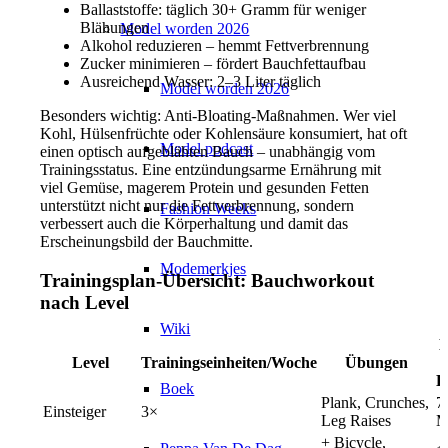
Ballaststoffe: täglich 30+ Gramm für weniger
Blähungen
Model worden 2026
Alkohol reduzieren – hemmt Fettverbrennung
Zucker minimieren – fördert Bauchfettaufbau
Ausreichend Wasser: 2–3 Liter täglich
Model worden 2026
Besonders wichtig: Anti-Bloating-Maßnahmen. Wer viel
Kohl, Hülsenfrüchte oder Kohlensäure konsumiert, hat oft
Model podcast
einen optisch aufgeblähten Bauch – unabhängig vom
Trainingsstatus. Eine entzündungsarme Ernährung mit
viel Gemüse, magerem Protein und gesunden Fetten
unterstützt nicht nur die Fettverbrennung, sondern
Fashion Weeks
verbessert auch die Körperhaltung und damit das
Erscheinungsbild der Bauchmitte.
Modemerkjes
Trainingsplan-Übersicht: Bauchworkout
nach Level
Wiki
Level
Trainingseinheiten/Woche
Übungen
E
Boek
Plank, Crunches,
7
Einsteiger
3×
Leg Raises
M
+ Bicycle,