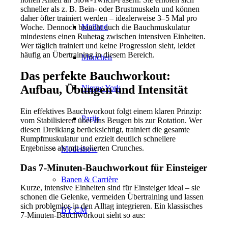
schneller als z. B. Bein- oder Brustmuskeln und können
daher öfter trainiert werden – idealerweise 3–5 Mal pro
Mailand
Woche. Dennoch braucht auch die Bauchmuskulatur
mindestens einen Ruhetag zwischen intensiven Einheiten.
Wer täglich trainiert und keine Progression sieht, leidet
häufig an Übertraining in diesem Bereich.
München
Das perfekte Bauchworkout:
Aufbau, Übungen und Intensität
Nieuw York
Ein effektives Bauchworkout folgt einem klaren Prinzip:
Parijs
vom Stabilisieren über das Beugen bis zur Rotation. Wer
diesen Dreiklang berücksichtigt, trainiert die gesamte
Rumpfmuskulatur und erzielt deutlich schnellere
Ergebnisse als mit isolierten Crunches.
Modeshow
Das 7-Minuten-Bauchworkout für Einsteiger
Banen & Carrière
Kurze, intensive Einheiten sind für Einsteiger ideal – sie
schonen die Gelenke, vermeiden Übertraining und lassen
sich problemlos in den Alltag integrieren. Ein klassisches
BY CM
7-Minuten-Bauchworkout sieht so aus: