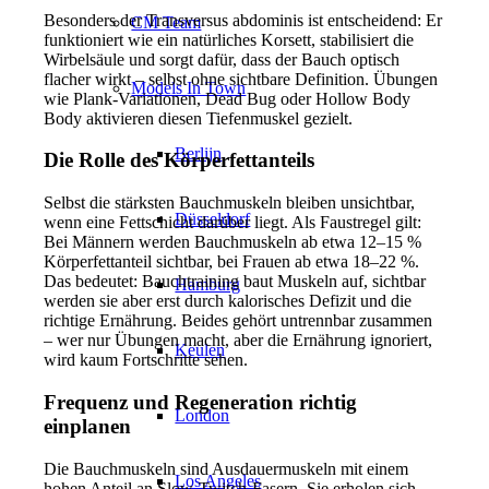
Besonders der Transversus abdominis ist entscheidend: Er
CM Team
funktioniert wie ein natürliches Korsett, stabilisiert die
Wirbelsäule und sorgt dafür, dass der Bauch optisch
flacher wirkt – selbst ohne sichtbare Definition. Übungen
Models In Town
wie Plank-Variationen, Dead Bug oder Hollow Body
Body aktivieren diesen Tiefenmuskel gezielt.
Berlijn
Die Rolle des Körperfettanteils
Selbst die stärksten Bauchmuskeln bleiben unsichtbar,
Düsseldorf
wenn eine Fettschicht darüber liegt. Als Faustregel gilt:
Bei Männern werden Bauchmuskeln ab etwa 12–15 %
Körperfettanteil sichtbar, bei Frauen ab etwa 18–22 %.
Das bedeutet: Bauchtraining baut Muskeln auf, sichtbar
Hamburg
werden sie aber erst durch kalorisches Defizit und die
richtige Ernährung. Beides gehört untrennbar zusammen
– wer nur Übungen macht, aber die Ernährung ignoriert,
Keulen
wird kaum Fortschritte sehen.
Frequenz und Regeneration richtig
London
einplanen
Die Bauchmuskeln sind Ausdauermuskeln mit einem
Los Angeles
hohen Anteil an Slow-Twitch-Fasern. Sie erholen sich