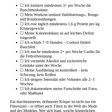
☐ Ich trainiere mindestens 3× pro Woche die
Bauchmuskulatur
☐ Mein Workout umfasst Stabilisierungs-, Beuge-
und Rotationsübungen
☐ Ich esse täglich mindestens 1,6 g Protein pro kg
Körpergewicht
☐ Meine Kalorienbilanz ist auf leichtes Defizit
eingestellt
☐ Ich schlafe 7–9 Stunden – Cortisol fördert
Bauchfett
☐ Ich mache mindestens 2× pro Woche Cardio für
die Fettverbrennung
☐ Ich vermeide Alkohol und zuckerreiche
Getränke unter der Woche
☐ Meine Ausführung ist kontrolliert – kein
Schwung, kein Reißen
☐ Ich steigere Intensität oder Volumen alle 2–3
Wochen
☐ Ich dokumentiere meine Fortschritte mit Fotos
oder Maßband
Ein durchtrainierter, definierter Körper ist nicht nur ein
Fitnessziel – er öffnet auch Türen in der Welt der Mode
und des Modelns. Wer sich fragt, welche körperlichen