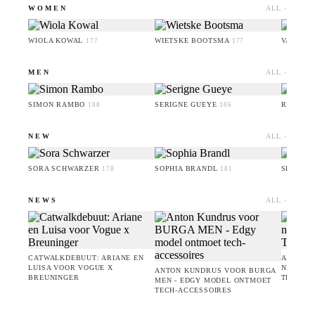
WOMEN
ALL ›
WIOLA KOWAL
WIETSKE BOOTSMA
VALERI
177
177
MEN
ALL ›
SIMON RAMBO
SERIGNE GUEYE
RUFUS 
188
186
NEW
ALL ›
SORA SCHWARZER
SOPHIA BRANDL
SERIGN
178
181
NEWS
ALL ›
CATWALKDEBUUT: ARIANE EN
AMIE B
LUISA VOOR VOGUE X
NIEUWE 
ANTON KUNDRUS VOOR BURGA
BREUNINGER
TEVEO
MEN - EDGY MODEL ONTMOET
TECH-ACCESSOIRES