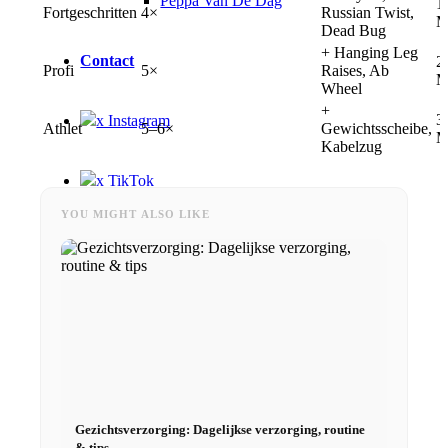
Peppa Van De Dag
1
Fortgeschritten
4×
Russian Twist,
M
Dead Bug
+ Hanging Leg
Contact
2
Profi
5×
Raises, Ab
M
Wheel
+
3
x Instagram
Athlet
5–6×
Gewichtsscheibe,
M
Kabelzug
x TikTok
YOU MIGHT ALSO LIKE
x YouTube
Gezichtsverzorging: Dagelijkse verzorging, routine
& tips