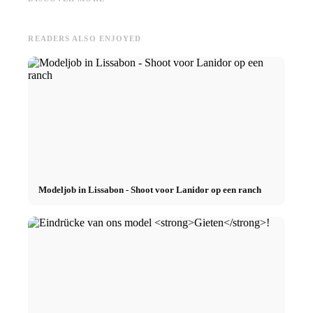
verzorging, routine & tips
Haarpflege und mehr
dagelij
READERS ALSO ENJOYED
Modeljob in Lissabon - Shoot voor Lanidor op een ranch