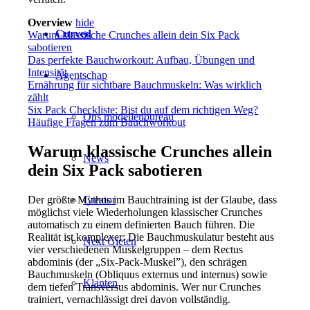
Overview
hide
Curved
Warum klassische Crunches allein dein Six Pack
sabotieren
Das perfekte Bauchworkout: Aufbau, Übungen und
Intensität
Agentschap
Ernährung für sichtbare Bauchmuskeln: Was wirklich
zählt
Six Pack Checkliste: Bist du auf dem richtigen Weg?
Ons modellenbureau
Häufige Fragen zum Bauchworkout
Warum klassische Crunches allein
News
dein Six Pack sabotieren
Der größte Mythos im Bauchtraining ist der Glaube, dass
Creator
möglichst viele Wiederholungen klassischer Crunches
automatisch zu einem definierten Bauch führen. Die
Realität ist komplexer: Die Bauchmuskulatur besteht aus
Next Gieten
vier verschiedenen Muskelgruppen – dem Rectus
abdominis (der „Six-Pack-Muskel”), den schrägen
Bauchmuskeln (Obliquus externus und internus) sowie
Klanten
dem tiefen Transversus abdominis. Wer nur Crunches
trainiert, vernachlässigt drei davon vollständig.