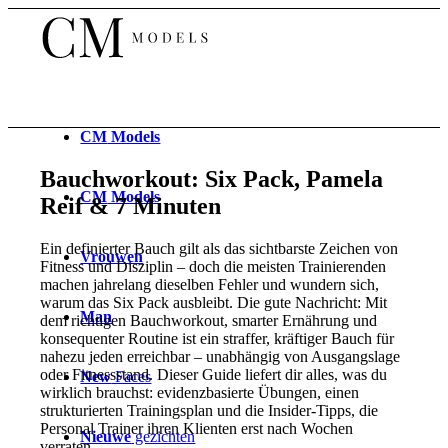
CM
Models
Bauchworkout: Six Pack, Pamela
CM
Models
Reif & 7 Minuten
Ein definierter Bauch gilt als das sichtbarste Zeichen von
Vrouwen
Fitness und Disziplin – doch die meisten Trainierenden
machen jahrelang dieselben Fehler und wundern sich,
warum das Six Pack ausbleibt. Die gute Nachricht: Mit
Man
dem richtigen Bauchworkout, smarter Ernährung und
konsequenter Routine ist ein straffer, kräftiger Bauch für
nahezu jeden erreichbar – unabhängig von Ausgangslage
oder Fitnessstand. Dieser Guide liefert dir alles, was du
New
Faces
wirklich brauchst: evidenzbasierte Übungen, einen
strukturierten Trainingsplan und die Insider-Tipps, die
Personal Trainer ihren Klienten erst nach Wochen
Nieuwe
gezichten
verraten.