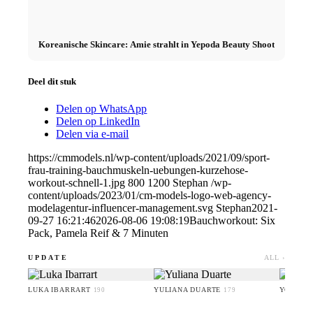
Koreanische Skincare: Amie strahlt in Yepoda Beauty Shoot
Deel dit stuk
Delen op WhatsApp
Delen op LinkedIn
Delen via e-mail
https://cmmodels.nl/wp-content/uploads/2021/09/sport-
frau-training-bauchmuskeln-uebungen-kurzehose-
workout-schnell-1.jpg
800
1200
Stephan
/wp-
content/uploads/2023/01/cm-models-logo-web-agency-
modelagentur-influencer-management.svg
Stephan
2021-
09-27 16:21:46
2026-08-06 19:08:19
Bauchworkout: Six
Pack, Pamela Reif & 7 Minuten
UPDATE
ALL ›
LUKA IBARRART
YULIANA DUARTE
YOO HA
190
179