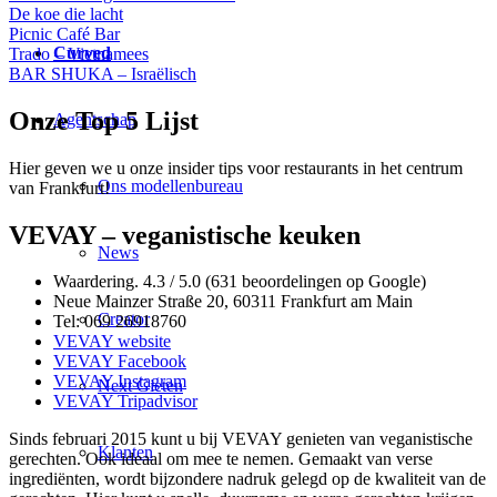
De koe die lacht
Picnic Café Bar
Curved
Trado – Vietnamees
BAR SHUKA – Israëlisch
Onze Top 5 Lijst
Agentschap
Hier geven we u onze insider tips voor restaurants in het centrum
Ons modellenbureau
van Frankfurt!
VEVAY – veganistische keuken
News
Waardering. 4.3 / 5.0 (631 beoordelingen op Google)
Neue Mainzer Straße 20, 60311 Frankfurt am Main
Creator
Tel: 069 26918760
VEVAY website
VEVAY Facebook
VEVAY Instagram
Next Gieten
VEVAY Tripadvisor
Sinds februari 2015 kunt u bij VEVAY genieten van veganistische
Klanten
gerechten. Ook ideaal om mee te nemen. Gemaakt van verse
ingrediënten, wordt bijzondere nadruk gelegd op de kwaliteit van de