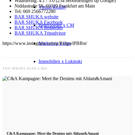
Waardering. 4.1 / 5.0 (234 beoordelingen op Google)
Niddastraße 56, 60329 Frankfurt am Main
Virtual Reality
Tel: 069 2566772280
BAR SHUKA website
BAR SHUKA Facebook
Beïnvloeder x CM
BAR SHUKA Instagram
BAR SHUKA Tripadvisor
Marketing x One
https://www.instagram.com/p/ButgwlPBBst/
Immobilien x Lukinski
YOU MIGHT ALSO LIKE
Magazine x FIV
Couture x CM
Beïnvloeder
Beïnvloeder x CM
C&A Kampagne: Meet the Denims mit Ahlam&Amani