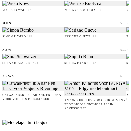
WIOLA KOWAL
WIETSKE BOOTSMA
VA
177
177
MEN
ALL ›
SIMON RAMBO
SERIGNE GUEYE
RU
188
186
NEW
ALL ›
SORA SCHWARZER
SOPHIA BRANDL
SE
178
181
NEWS
ALL ›
CATWALKDEBUUT: ARIANE EN LUISA
AM
VOOR VOGUE X BREUNINGER
CO
ANTON KUNDRUS VOOR BURGA MEN -
EDGY MODEL ONTMOET TECH-
ACCESSOIRES