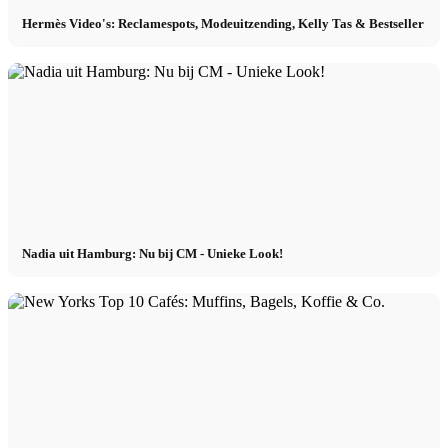
Hermès Video's: Reclamespots, Modeuitzending, Kelly Tas & Bestseller
Model worden 2026
Model worden 2026
Model podcast
Fashion Weeks
Nadia uit Hamburg: Nu bij CM - Unieke Look!
Modemerkjes
Wiki
Boek
Peppa Van De Dag