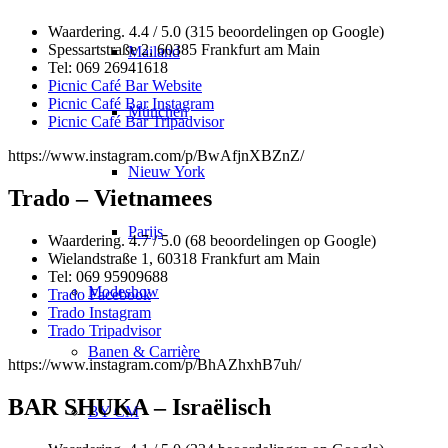
Waardering. 4.4 / 5.0 (315 beoordelingen op Google)
Spessartstraße 2, 60385 Frankfurt am Main
Mailand
Tel: 069 26941618
Picnic Café Bar Website
Picnic Café Bar Instagram
München
Picnic Café Bar Tripadvisor
https://www.instagram.com/p/BwAfjnXBZnZ/
Nieuw York
Trado – Vietnamees
Parijs
Waardering. 4.7 / 5.0 (68 beoordelingen op Google)
Wielandstraße 1, 60318 Frankfurt am Main
Tel: 069 95909688
Modeshow
Trado Facebook
Trado Instagram
Trado Tripadvisor
Banen & Carrière
https://www.instagram.com/p/BhAZhxhB7uh/
BAR SHUKA – Israëlisch
BY CM