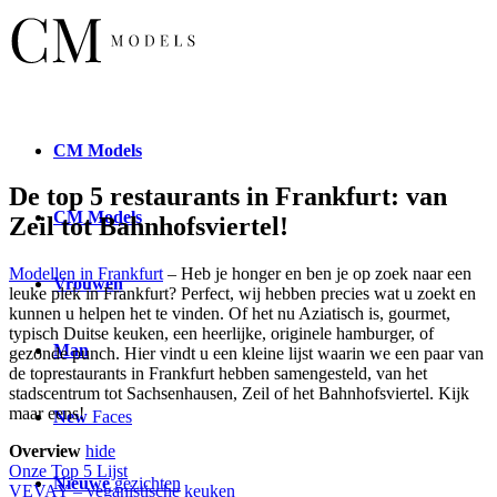
CM
Models
De top 5 restaurants in Frankfurt: van
CM
Models
Zeil tot Bahnhofsviertel!
Modellen in Frankfurt
– Heb je honger en ben je op zoek naar een
Vrouwen
leuke plek in Frankfurt? Perfect, wij hebben precies wat u zoekt en
kunnen u helpen het te vinden. Of het nu Aziatisch is, gourmet,
typisch Duitse keuken, een heerlijke, originele hamburger, of
Man
gezonde punch. Hier vindt u een kleine lijst waarin we een paar van
de toprestaurants in Frankfurt hebben samengesteld, van het
stadscentrum tot Sachsenhausen, Zeil of het Bahnhofsviertel. Kijk
maar eens!
New
Faces
Overview
hide
Onze Top 5 Lijst
Nieuwe
gezichten
VEVAY – veganistische keuken