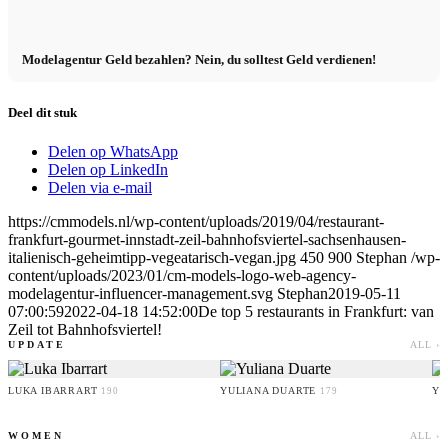
Modelagentur Geld bezahlen? Nein, du solltest Geld verdienen!
Deel dit stuk
Delen op WhatsApp
Delen op LinkedIn
Delen via e-mail
https://cmmodels.nl/wp-content/uploads/2019/04/restaurant-
frankfurt-gourmet-innstadt-zeil-bahnhofsviertel-sachsenhausen-
italienisch-geheimtipp-vegeatarisch-vegan.jpg
450
900
Stephan
/wp-
content/uploads/2023/01/cm-models-logo-web-agency-
modelagentur-influencer-management.svg
Stephan
2019-05-11
07:00:59
2022-04-18 14:52:00
De top 5 restaurants in Frankfurt: van
Zeil tot Bahnhofsviertel!
UPDATE
ALL ›
LUKA IBARRART
YULIANA DUARTE
YO
190
179
WOMEN
ALL ›