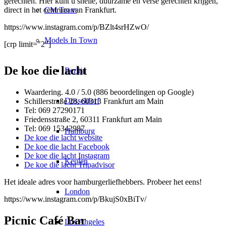
gerechten. Hier kunt u snelle, duurzame en verse gerechten krijgen,
CM Team
direct in het centrum van Frankfurt.
https://www.instagram.com/p/BZlt4srHZwO/
Models In Town
[crp limit="2"]
De koe die lacht
Berlijn
Waardering. 4.0 / 5.0 (886 beoordelingen op Google)
Düsseldorf
Schillerstraße 28, 60313 Frankfurt am Main
Tel: 069 27290171
Friedensstraße 2, 60311 Frankfurt am Main
Tel: 069 15342987
Hamburg
De koe die lacht website
De koe die lacht Facebook
De koe die lacht Instagram
Keulen
De koe die lacht Tripadvisor
Het ideale adres voor hamburgerliefhebbers. Probeer het eens!
London
https://www.instagram.com/p/BkujS0xBiTv/
Picnic Café Bar
Los Angeles