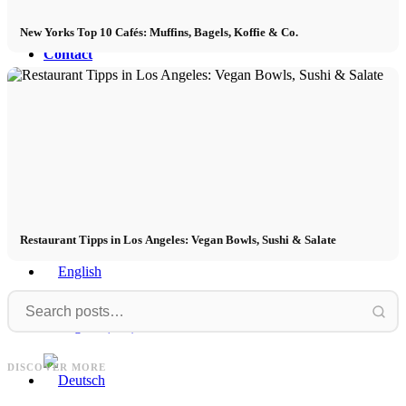
New Yorks Top 10 Cafés: Muffins, Bagels, Koffie & Co.
Contact
x Instagram
x TikTok
x YouTube
Restaurant Tipps in Los Angeles: Vegan Bowls, Sushi & Salate
Renè
Leyla
Renè Storck: Dezent glamourös &
Leyla Piedayesh: Kleding voor Heidi
A
DISCOVER MORE
frische Schnitte
Klum, Cameron Diaz & meer
C