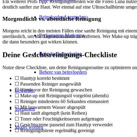
Ein weiterer Profi-Tipp: Reinigungsbürsten wie die Foreo Luna nutzen
deutlich sanfter zur Haut. Wer einmal auf eine Ultraschallbürste umge
Beïnvloeder Agentschap
Morgendliche vs. abendliche Reinigung
Morgens reicht in den meisten Fällen eine sanfte Reinigung mit eine
Performance Marketing
unerlässlich, um alle Tagesrückstände zu entfernen. Wer Make-up trä
die dann besonders gut wirken können.
Deine Gesichtsreinigungs-Checkliste
Beïnvloedermarketing
Nutze diese Checkliste, um deine Reinigungsroutine zu optimieren un
Beheer van beïnvloeders
☐ Hauttyp korrekt bestimmt
☐ Passenden Reiniger ausgewählt
☐ Hände vor der Reinigung gewaschen
Bewerben
☐ Make-up mit Reinigungsöl vorgelöst (abends)
☐ Reiniger mindestens 60 Sekunden einmassiert
☐ Mit lauwarmem Wasser abgespült
Toepassen
☐ Haut sanft abgetupft (kein Reiben)
☐ Toner oder Feuchtigkeitsserum aufgetragen
☐ Gesichtscreme passend zum Hauttyp verwendet
Model worden
☐ Reinigungsbürste regelmäßig gereinigt