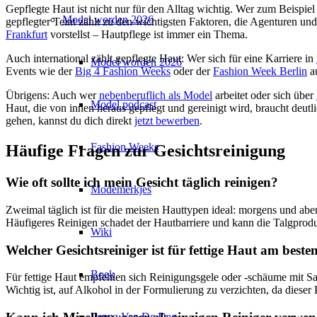
Gepflegte Haut ist nicht nur für den Alltag wichtig. Wer zum Beispiel
Model worden 2026
gepflegter Teint zählt zu den wichtigsten Faktoren, die Agenturen u
Frankfurt
vorstellst – Hautpflege ist immer ein Thema.
Auch international zählt gepflegte Haut: Wer sich für eine Karriere in
Model worden 2026
Events wie der
Big 4 Fashion Weeks
oder der
Fashion Week Berlin
au
Übrigens: Auch wer
nebenberuflich als Model
arbeitet oder sich über
Model podcast
Haut, die von innen heraus gepflegt und gereinigt wird, braucht deutl
gehen, kannst du dich direkt
jetzt bewerben
.
Fashion Weeks
Häufige Fragen zur Gesichtsreinigung
Wie oft sollte ich mein Gesicht täglich reinigen?
Modemerkjes
Zweimal täglich ist für die meisten Hauttypen ideal: morgens und abe
Häufigeres Reinigen schadet der Hautbarriere und kann die Talgprodu
Wiki
Welcher Gesichtsreiniger ist für fettige Haut am beste
Boek
Für fettige Haut empfehlen sich Reinigungsgele oder -schäume mit Sa
Wichtig ist, auf Alkohol in der Formulierung zu verzichten, da dieser P
Peppa Van De Dag