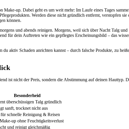
von Make-up. Dabei geht es um weit mehr: Im Laufe eines Tages samme
legeprodukten. Werden diese nicht gründlich entfernt, verstopfen sie 
ngen können.
morgens und abends reinigen. Morgens, weil sich über Nacht Talg und 
dend für dein Auftreten wie ein gepflegtes Erscheinungsbild – das wiss
em du aktiv Schaden anrichten kannst – durch falsche Produkte, zu heiß
lick
idend ist nicht der Preis, sondern die Abstimmung auf deinen Hauttyp. D
Besonderheid
rnt überschüssigen Talg gründlich
gt sanft, trocknet nicht aus
 für schnelle Reinigung & Reisen
 Make-up ohne Feuchtigkeitsverlust
scht und reinigt gleichmäßig