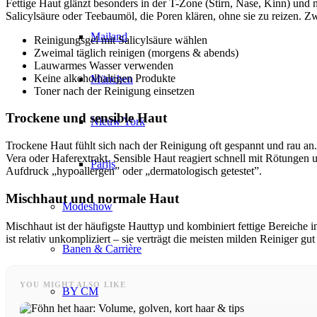
Fettige Haut glänzt besonders in der T-Zone (Stirn, Nase, Kinn) und 
Salicylsäure oder Teebaumöl, die Poren klären, ohne sie zu reizen. Z
Mailand
Reinigungsgel mit Salicylsäure wählen
Zweimal täglich reinigen (morgens & abends)
Lauwarmes Wasser verwenden
Keine alkoholhaltigen Produkte
München
Toner nach der Reinigung einsetzen
Trockene und sensible Haut
Nieuw York
Trockene Haut fühlt sich nach der Reinigung oft gespannt und rau an.
Vera oder Haferextrakt. Sensible Haut reagiert schnell mit Rötungen 
Parijs
Aufdruck „hypoallergen” oder „dermatologisch getestet”.
Mischhaut und normale Haut
Modeshow
Mischhaut ist der häufigste Hauttyp und kombiniert fettige Bereich
ist relativ unkompliziert – sie verträgt die meisten milden Reiniger gu
Banen & Carrière
YOU MIGHT ALSO LIKE
BY CM