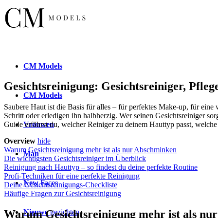
CM
Models
Gesichtsreinigung: Gesichtsreiniger, Pfle
CM
Models
Saubere Haut ist die Basis für alles – für perfektes Make-up, für e
Schritt oder erledigen ihn halbherzig. Wer seinen Gesichtsreiniger sor
Vrouwen
Guide erfährst du, welcher Reiniger zu deinem Hauttyp passt, welche 
Overview
hide
Warum Gesichtsreinigung mehr ist als nur Abschminken
Man
Die wichtigsten Gesichtsreiniger im Überblick
Reinigung nach Hauttyp – so findest du deine perfekte Routine
Profi-Techniken für eine perfekte Reinigung
New
Faces
Deine Gesichtsreinigungs-Checkliste
Häufige Fragen zur Gesichtsreinigung
Nieuwe
gezichten
Warum Gesichtsreinigung mehr ist als nu