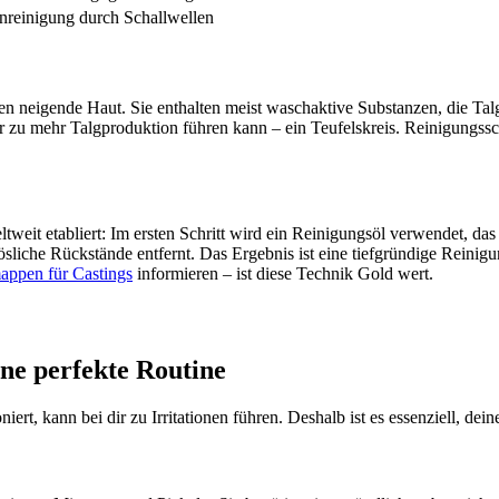
enreinigung durch Schallwellen
ten neigende Haut. Sie enthalten meist waschaktive Substanzen, die Tal
gar zu mehr Talgproduktion führen kann – ein Teufelskreis. Reinigungss
eit etabliert: Im ersten Schritt wird ein Reinigungsöl verwendet, da
erlösliche Rückstände entfernt. Das Ergebnis ist eine tiefgründige Rei
ppen für Castings
informieren – ist diese Technik Gold wert.
ine perfekte Routine
iert, kann bei dir zu Irritationen führen. Deshalb ist es essenziell, d