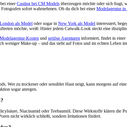
 bei einer
Casting bei CM Models
überzeugen möchte oder sich fragt, 
nd Fotografen sofort wahrnehmen. Ob du dich bei einer
Modelagentur in 
London als Model
oder sogar in
New York als Model
interessiert, beg
ftreten möchte, weiß: Hinter jedem Catwalk-Look steckt eine disziplin
Modelagentur-Kosten
und
seriöse Agenturen
informiert, findet in ein
ich weniger Make-up – und das sieht auf Fotos und im echten Leben imme
nds. Wer zu trockener oder sensibler Haut neigt, kann morgens auf eine
ktion sogar anregen.
n?
licylsäure, Niacinamid oder Teebaumöl. Diese Wirkstoffe klären die P
oren nicht wirklich schließt, sondern Irritationen fördert.