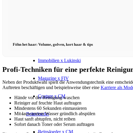
Virtual Reality
Beïnvloeder x CM
Marketing x One
Föhn het haar: Volume, golven, kort haar & tips
Immobilien x Lukinski
Profi-Techniken für eine perfekte Reinigu
Magazine x FIV
Neben der Produktwahl spielt die Anwendungstechnik eine entscheidend
Auftreten beschäftigen und beispielsweise über eine
Karriere als Mod
Couture x CM
Hände vor der Reinigung waschen
Reiniger auf feuchte Haut auftragen
Mindestens 60 Sekunden einmassieren
Mit lauwarmem Wasser gründlich abspülen
Beïnvloeder
Haut sanft abtupfen, nicht reiben
Sofort danach Toner oder Serum auftragen
Beïnvloeder x CM