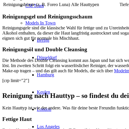
Reinigungsbürste (z. B. Foreo Luna)
Alle Hauttypen
Tief
CM Team
Reinigungsgel und Reinigungsschaum
Models In Town
Reinigungsgele sind die klassische Wahl für fettige und zu Unreinhei
Alkohol enthalten, da dieser die Haut langfristig austrocknet und so
eignen sich gut für normale bis Mischhaut.
Berlijn
Reinigungsöl und Double Cleansing
Düsseldorf
Die Methode des Double Cleansing kommt aus Japan und hat sich weltw
löst. Im zweiten Schritt folgt ein wasserlöslicher Reiniger, der wass
Make-up tragen – und das gilt auch für Models, die sich über
Modelma
Hamburg
[crp limit="2"]
Keulen
Reinigung nach Hauttyp – so findest du de
Kein Hauttyp ist wie der andere. Was für deine beste Freundin funktion
London
Fettige Haut
Los Angeles