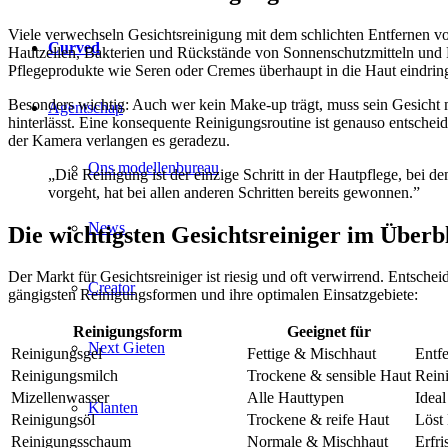
Viele verwechseln Gesichtsreinigung mit dem schlichten Entfernen 
Curved
Hautzellen, Bakterien und Rückstände von Sonnenschutzmitteln und Pf
Pflegeprodukte wie Seren oder Cremes überhaupt in die Haut eindri
Besonders wichtig: Auch wer kein Make-up trägt, muss sein Gesicht 
Agentschap
hinterlässt. Eine konsequente Reinigungsroutine ist genauso entschei
der Kamera verlangen es geradezu.
Ons modellenbureau
„Die Reinigung ist der einzige Schritt in der Hautpflege, bei d
vorgeht, hat bei allen anderen Schritten bereits gewonnen.”
News
Die wichtigsten Gesichtsreiniger im Überb
Der Markt für Gesichtsreiniger ist riesig und oft verwirrend. Entsche
Creator
gängigsten Reinigungsformen und ihre optimalen Einsatzgebiete:
Reinigungsform
Geeignet für
Next Gieten
Reinigungsgel
Fettige & Mischhaut
Entfe
Reinigungsmilch
Trockene & sensible Haut
Reini
Mizellenwasser
Alle Hauttypen
Ideal
Klanten
Reinigungsöl
Trockene & reife Haut
Löst
Reinigungsschaum
Normale & Mischhaut
Erfri