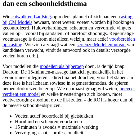
dan een schoonheidsthema
Wie
catwalk en Laufsteg
-optredens plannet of zich aan een
casting
bij CM Models
bewaart, moet weten: voeten worden bij bookingen
gecontroleerd. Huidverhardingen, scheuren en vervormde vingers
vallen op – vooral bij sandalen- of barefoot-shootings. Regelmatige
voetmassage is daarom niet alleen welzijn, maar actief
voorbereiden
op casting
. Wie zich afvraagt wat een
serieuze Modellenbureau
van
kandidaten verwacht, vindt de antwoord ook in details: verzorgde
voeten horen erbij.
Voor modellen die
modellen als bijberoep
doen, is de tijd knap.
Daarom: De 15-minuten-massage laat zich gemakkelijk in het
avondritueel integreren – direct na het douchen, voor het slapen. In
deze fase is het lichaam sowieso in regeneratiemodus, de spieren
nemen drukreizen beter op. Wie daarnaast graag wil weten,
hoeveel
verdient een model
en welke investeringen zich loonen, moet
voetverzorging absoluut op de lijst zetten – de ROI is hoger dan bij
de meeste schoonheidsprijzen.
Voeten actief beoordeeld bij gietstukken
Hornhuid en scheuren voorkomen
15 minuten ’s avonds = maximale werking
Verzorgingsstaat = professionaliteit