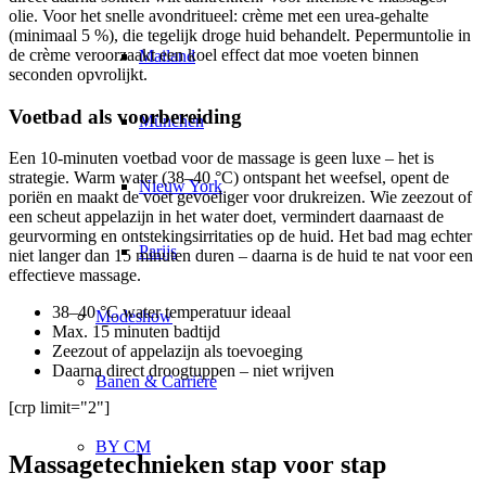
olie. Voor het snelle avondritueel: crème met een urea-gehalte
(minimaal 5 %), die tegelijk droge huid behandelt. Pepermuntolie in
de crème veroorzaakt een koel effect dat moe voeten binnen
Mailand
seconden opvrolijkt.
Voetbad als voorbereiding
München
Een 10-minuten voetbad voor de massage is geen luxe – het is
strategie. Warm water (38–40 °C) ontspant het weefsel, opent de
Nieuw York
poriën en maakt de voet gevoeliger voor drukreizen. Wie zeezout of
een scheut appelazijn in het water doet, vermindert daarnaast de
geurvorming en ontstekingsirritaties op de huid. Het bad mag echter
Parijs
niet langer dan 15 minuten duren – daarna is de huid te nat voor een
effectieve massage.
38–40 °C water temperatuur ideaal
Modeshow
Max. 15 minuten badtijd
Zeezout of appelazijn als toevoeging
Daarna direct droogtuppen – niet wrijven
Banen & Carrière
[crp limit="2"]
BY CM
Massagetechnieken stap voor stap