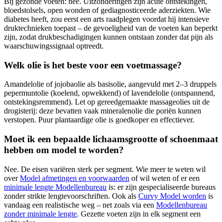
Bij gezonde voeten: nee. Uitzonderingen zijn acute ontstekingen,
bloedstolsels, open wonden of gediagnosticeerde aderziekten. Wie
diabetes heeft, zou eerst een arts raadplegen voordat hij intensieve
druktechnieken toepast – de gevoeligheid van de voeten kan beperkt
zijn, zodat drukbeschadigingen kunnen ontstaan zonder dat pijn als
waarschuwingssignaal optreedt.
Welk olie is het beste voor een voetmassage?
Amandelolie of jojobaolie als basisolie, aangevuld met 2–3 druppels
pepermuntolie (koelend, opwekkend) of lavendelolie (ontspannend,
ontstekingsremmend). Let op gereedgemaakte massageolies uit de
drogisterij: deze bevatten vaak mineralenolie die poriën kunnen
verstopen. Puur plantaardige olie is goedkoper en effectiever.
Moet ik een bepaalde lichaamsgrootte of schoenmaat
hebben om model te worden?
Nee. De eisen variëren sterk per segment. Wie meer te weten wil
over
Model afmetingen en voorwaarden
of wil weten of er een
minimale lengte Modellenbureau
is: er zijn gespecialiseerde bureaus
zonder strikte lengtevoorschriften. Ook als
Curvy Model worden
is
vandaag een realistische weg – net zoals via een
Modellenbureau
zonder minimale lengte
. Gezette voeten zijn in elk segment een