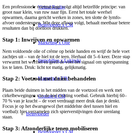
Een professionele voetmassage volgt altijd hetzelfde principe: van
Virtual Reality
groot naar klein, van ruw naar fijn. Eerst het totale weefsel
opwarmen, daarna gericht werken in zones, ten slotte de lymfo-
afvoer ondersteunen. Wie deze afloop volgt, behaalt meetbaar betere
Beïnvloeder x CM
resultaten dan bij doelloos drukken.
Stap 1: Inwrijven en opwarmen
Marketing x One
Nem voldoende olie of crème op beide handen en wrijf de hele voet
zachtjes uit – van de hiel tot de teen. Herhaal dit 5–6 keer. Deze stap
Immobilien x Lukinski
verwarmt het weefsel en geeft de voet het signaal om spierspanning
los te laten. Druk: licht tot matig, gelijkmatig.
Stap 2: Voetzool met duim behandelen
Magazine x FIV
Plaats beide duimen in het midden van de voetzool en werk met
cirkelbewegingen van de hiel richting voetbal. Gebruik hierbij 60–
Couture x CM
70 % van je kracht – de voet verdraagt meer druk dan je denkt.
Focus je op het dwarsgewol (het middelste deel tussen hiel en
voetbal): hier verzamelen zich spierverstijvingen door urenlang
Beïnvloeder
staan.
Stap 3: Afzonderlijke tenen mobiliseren
Beïnvloeder x CM