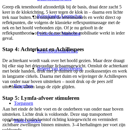
Greep elk tenenhoofd afzonderlijk bij de basis, draai deze zacht 5
keer in de klokrichting, 5 keer tegen de klok in – daarna een lichte
Beïnvloeder Agentschap
trek naar buiten. Dit ontspant de tenenmuskels en werkt direct op
reflekpunten, die volgens de klassieke reflexpuntmassage met de
nek en het hoofd verbonden zijn. Of je nu gelooft in de
reflekpunttheorie of niet: de mechanische mobilisatie werkt in ieder
Performance Marketing
geval.
Stap 4: Achterkant en Achillespees
Beïnvloedermarketing
De achterkant wordt vaak over het hoofd gezien. Maar deze draagt
bij elke stap het drievoudige lichaamsgewicht. Omsluit de achterkant
Beheer van beïnvloeders
met beide handen, druk met je duimen op de zoolkussentjes en werk
in langzame cirkels. Daarna met duim en wijsvinger de Achillespees
van onder naar boven uitstreken – nooit druk op de pees zelf
Bewerben
uitoefenen, alleen langs de zijde glijden.
Stap 5: Lymfa-afvoer stimuleren
Toepassen
Aan het einde de hele voet en de onderbeen van onder naar boven
uitstreken. Lichte druk is voldoende. Deze stap transporteert
opgehoopte lymfevloeistof richting kniegewricht en vermindert
Model worden
zichtbare zwellingen binnen minuten. 3–4 herhalingen per voet zijn
voldoende.