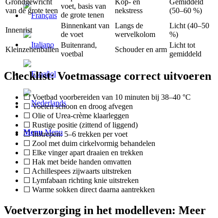
Grondgewricht
Kop- en
Gemiddeld
voet, basis van
van de grote teen
nekstress
(50–60 %)
de grote tenen
Binnenkant van
Langs de
Licht (40–50
Innenrist
de voet
wervelkolom
%)
Buitenrand,
Licht tot
Kleinzehenballen
Schouder en arm
voetbal
gemiddeld
Checklist: Voetmassage correct uitvoeren
☐ Voetbad voorbereiden van 10 minuten bij 38–40 °C
☐ Voeten schoon en droog afvegen
☐ Olie of Urea-crème klaarleggen
☐ Rustige positie (zittend of liggend)
Menu
Menu
☐ Instrepen: 5–6 trekken per voet
☐ Zool met duim cirkelvormig behandelen
☐ Elke vinger apart draaien en trekken
☐ Hak met beide handen omvatten
☐ Achillespees zijwaarts uitstreken
☐ Lymfabaan richting knie uitstreken
☐ Warme sokken direct daarna aantrekken
Voetverzorging in het modelleven: Meer