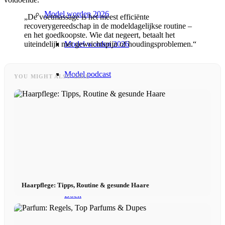
Model worden 2026
„De voetmassage is het meest efficiënte
recoverygereedschap in de modeldagelijkse routine –
en het goedkoopste. Wie dat negeert, betaalt het
Model worden 2026
uiteindelijk met gewrichtspijn of houdingsproblemen.“
Model podcast
YOU MIGHT ALSO LIKE
Fashion Weeks
Modemerkjes
Wiki
Haarpflege: Tipps, Routine & gesunde Haare
Boek
Peppa Van De Dag