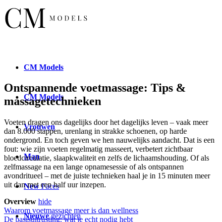
CM
Models
Ontspannende voetmassage: Tips &
CM
Models
massagetechnieken
Voeten dragen ons dagelijks door het dagelijks leven – vaak meer
Vrouwen
dan 8.000 stappen, urenlang in strakke schoenen, op harde
ondergrond. En toch geven we hen nauwelijks aandacht. Dat is een
fout: wie zijn voeten regelmatig masseert, verbetert zichtbaar
Man
bloedcirculatie, slaapkwaliteit en zelfs de lichaamshouding. Of als
zelfmassage na een lange opnamesessie of als ontspannen
avondritueel – met de juiste technieken haal je in 15 minuten meer
uit dan met een half uur inzepen.
New
Faces
Overview
hide
Waarom voetmassage meer is dan wellness
Nieuwe
gezichten
De basisuitrusting: wat je echt nodig hebt