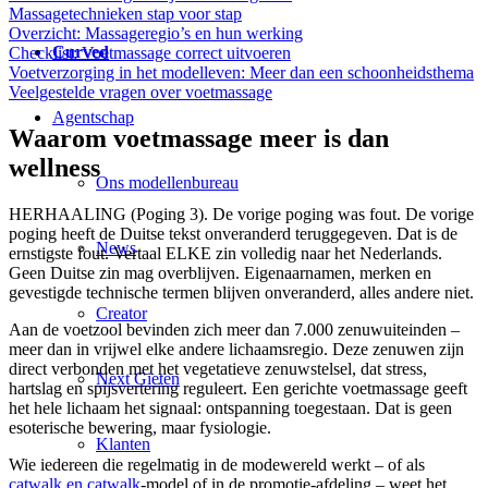
Massagetechnieken stap voor stap
Overzicht: Massageregio’s en hun werking
Curved
Checklist: Voetmassage correct uitvoeren
Voetverzorging in het modelleven: Meer dan een schoonheidsthema
Veelgestelde vragen over voetmassage
Agentschap
Waarom voetmassage meer is dan
wellness
Ons modellenbureau
HERHAALING (Poging 3). De vorige poging was fout. De vorige
poging heeft de Duitse tekst onveranderd teruggegeven. Dat is de
News
ernstigste fout. Vertaal ELKE zin volledig naar het Nederlands.
Geen Duitse zin mag overblijven. Eigenaarnamen, merken en
gevestigde technische termen blijven onveranderd, alles andere niet.
Creator
Aan de voetzool bevinden zich meer dan 7.000 zenuwuiteinden –
meer dan in vrijwel elke andere lichaamsregio. Deze zenuwen zijn
direct verbonden met het vegetatieve zenuwstelsel, dat stress,
Next Gieten
hartslag en spijsvertering reguleert. Een gerichte voetmassage geeft
het hele lichaam het signaal: ontspanning toegestaan. Dat is geen
esoterische bewering, maar fysiologie.
Klanten
Wie iedereen die regelmatig in de modewereld werkt – of als
catwalk en catwalk
-model of in de promotie-afdeling – weet het