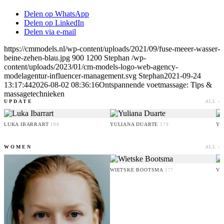
Delen op WhatsApp
Delen op LinkedIn
Delen via e-mail
https://cmmodels.nl/wp-content/uploads/2021/09/fuse-meeer-wasser-
beine-zehen-blau.jpg
900
1200
Stephan
/wp-
content/uploads/2023/01/cm-models-logo-web-agency-
modelagentur-influencer-management.svg
Stephan
2021-09-24
13:17:44
2026-08-02 08:36:16
Ontspannende voetmassage: Tips &
massagetechnieken
UPDATE
ALL ›
LUKA IBARRART
YULIANA DUARTE
YO
190
179
WOMEN
ALL ›
WIETSKE BOOTSMA
VA
177