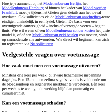
Hoe je je aanmeldt bij het
Modellenbureau Berlijn
, het
Modellenbureau Hamburg
of binnen het kader van
Model worden
Frankfurt
, moet je tijdens het Gieten geen details aan het toeval
overlaten. Ook sollicitaties via de
Modellenbureau anschreiben
-route
eindigen uiteindelijk in een fysiek Gieten. De basis voor een
overtuigende aanwezigheid – inclusief verzorgde voeten – begint
thuis. Wie wil weten of een
Modellenbureau zonder kosten
het juiste
model is, of of een
Modellenbureau geld betalen
zou moeten, vindt
op cmmodels.de alle antwoorden. Wie direct wil beginnen, kan zich
nu registreren via
Nu solliciteren
.
Veelgestelde vragen over voetmassage
Hoe vaak moet men een voetmassage uitvoeren?
Minstens drie keer per week, bij zware lichamelijke inspanning
dagelijks. Een 15-minuten zelfmassage ’s avonds is voldoende om
de bloedsomloop en regeneratie merkbaar te verbeteren. Één keer
per week is te weinig – de werking blijft dan puntmatig en
cumuleert niet.
Kan een voetmassage schaden?