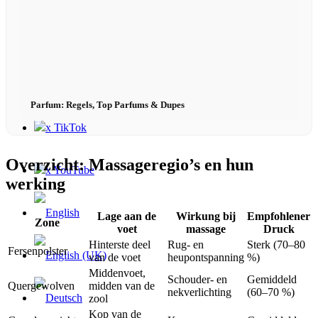
Contact
x Instagram
Parfum: Regels, Top Parfums & Dupes
x TikTok
Overzicht: Massageregio’s en hun
x YouTube
werking
Lage aan de
Wirkung bij
Empfohlener
Zone
voet
massage
Druck
Hinterste deel
Rug- en
Sterk (70–80
Fersenpolster
van de voet
heupontspanning
%)
Middenvoet,
Schouder- en
Gemiddeld
Quergewolven
midden van de
nekverlichting
(60–70 %)
zool
Kop van de