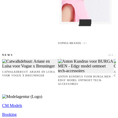
SOPHIA BRANDL
181
NEWS
ALL ›
CATWALKDEBUUT: ARIANE EN LUISA
AM
VOOR VOGUE X BREUNINGER
CO
ANTON KUNDRUS VOOR BURGA MEN -
EDGY MODEL ONTMOET TECH-
ACCESSOIRES
CM Models
Booking