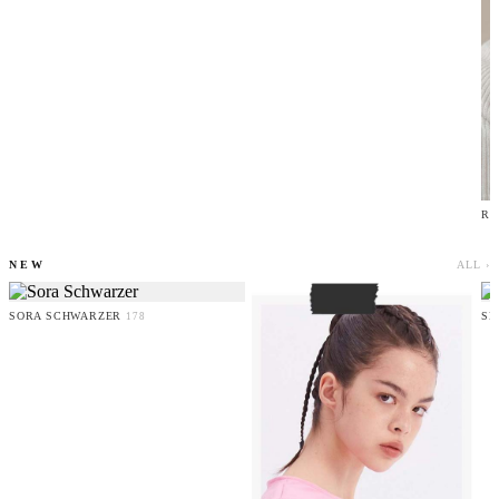
RU
NEW
ALL ›
SORA SCHWARZER
SE
178