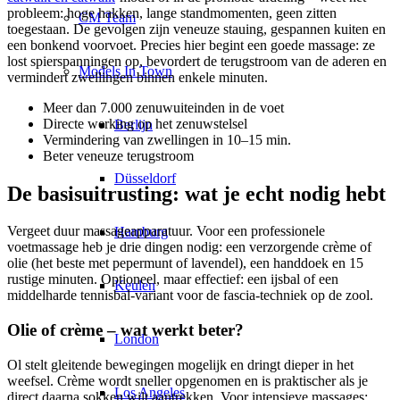
probleem: hoge hakken, lange standmomenten, geen zitten
CM Team
toegestaan. De gevolgen zijn veneuze stauing, gespannen kuiten en
een bonkend voorvoet. Precies hier begint een goede massage: ze
lost spierspanningen op, bevordert de terugstroom van de aderen en
Models In Town
vermindert zwellingen binnen enkele minuten.
Meer dan 7.000 zenuwuiteinden in de voet
Directe werking op het zenuwstelsel
Berlijn
Vermindering van zwellingen in 10–15 min.
Beter veneuze terugstroom
Düsseldorf
De basisuitrusting: wat je echt nodig hebt
Vergeet duur massageapparatuur. Voor een professionele
Hamburg
voetmassage heb je drie dingen nodig: een verzorgende crème of
olie (het beste met pepermunt of lavendel), een handdoek en 15
rustige minuten. Optioneel, maar effectief: een ijsbal of een
Keulen
middelharde tennisbal-variant voor de fascia-techniek op de zool.
Olie of crème – wat werkt beter?
London
Ol stelt gleitende bewegingen mogelijk en dringt dieper in het
weefsel. Crème wordt sneller opgenomen en is praktischer als je
Los Angeles
direct daarna sokken wilt aantrekken. Voor intensieve massages: