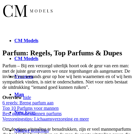
CM
Models
Parfum: Regels, Top Parfums & Dupes
CM
Models
Parfum – Bij een verzorgd uiterlijk hoort ook de geur van een man:
met de juiste geur ervaren we onze tegenhanger als aangenamer. De
Vrouwen
invloed van iemands geur op hoe wij hem waarnemen en of wij hem
sympathiek vinden, is niet te onderschatten. Niet voor niets bestaat
de uitdrukking “iemand goed kunnen ruiken”.
Man
Overview
hide
6 regels: Breng parfum aan
Top 10 Parfums voor mannen
New
Faces
Best geprijsde mannen parfums
Verzorgingstips: Lichaamsverzorging en meer
Om de eigen uitstraling te benadrukken, zijn er veel mannenparfums
Nieuwe
gezichten