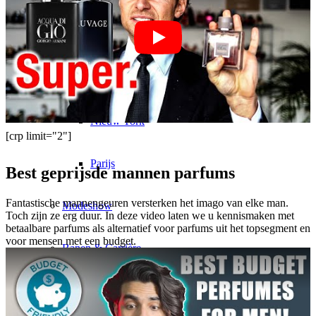
Mailand
München
Nieuw York
[crp limit="2"]
Parijs
Best geprijsde mannen parfums
Fantastische mannengeuren versterken het imago van elke man.
Modeshow
Toch zijn ze erg duur. In deze video laten we u kennismaken met
betaalbare parfums als alternatief voor parfums uit het topsegment en
voor mensen met een budget.
Banen & Carrière
BY CM