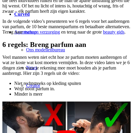
die heel individueel ruiken en de man de aparte uitstraling geven die
hij wenst. Of het nu licht of intens is, houtachtig of wrang, fris of
zwaar – elk parfum heeft zijn eigen karakter.
Curved
In de volgende video’s presenteren we 6 regels voor het aanbrengen
van parfum, de 10 beste mannenparfums en betaalbare alternatieven.
Agentschap
Terug naar
mannen verzorging
en terug naar de grote
beauty gids
.
6 regels: Breng parfum aan
Ons modellenbureau
Veel mannen weten niet echt hoe ze parfum moeten aanbrengen of
wat ze koste wat kost moeten vermijden. In deze video laten we je 6
News
dingen zien waar je rekening mee moet houden als je parfum
aanbrengt. Hier zijn 3 regels uit de video:
Niet rechtstreeks op kleding spuiten
Creator
Wrijf nooit parfum in.
Minder is meer
Next Gieten
Klanten