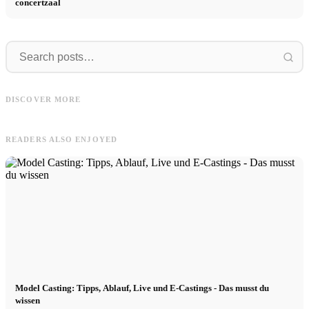
concertzaal
Roberto
Lacoste
Roberto Cavalli Videos: modeshow,
B
interviews en zijn beroemde animal
Lacoste: Mütze, Anzug, Schuhe und
DISCOVER MORE
prints
Jacke
READERS ALSO ENJOYED
Model Casting: Tipps, Ablauf, Live und E-Castings - Das musst du
wissen