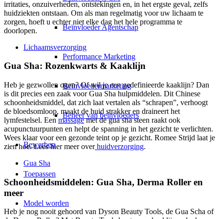
irritaties, onzuiverheden, ontstekingen en, in het ergste geval, zelfs
huidziekten ontstaan. Om als man regelmatig voor uw lichaam te
zorgen, hoeft u echter niet elke dag het hele programma te
Beïnvloeder Agentschap
doorlopen.
Lichaamsverzorging
Performance Marketing
Gua Sha: Rozenkwarts & Kaaklijn
Heb je gezwollen ogen? Of wil je een gedefinieerde kaaklijn? Dan
Beïnvloedermarketing
is dit precies een zaak voor Gua Sha hulpmiddelen. Dit Chinese
schoonheidsmiddel, dat zich laat vertalen als “schrapen”, verhoogt
de bloedsomloop, maakt de huid strakker en draineert het
Beheer van beïnvloeders
lymfestelsel. Een
massage
met de gua sha steen raakt ook
acupunctuurpunten en helpt de spanning in het gezicht te verlichten.
Wees klaar voor een gezonde teint op je gezicht. Romee Strijd laat je
Bewerben
zien hoe. Lees hier meer over
huidverzorging
.
Gua Sha
Toepassen
Schoonheidsmiddelen: Gua Sha, Derma Roller en
meer
Model worden
Heb je nog nooit gehoord van Dyson Beauty Tools, de Gua Scha of