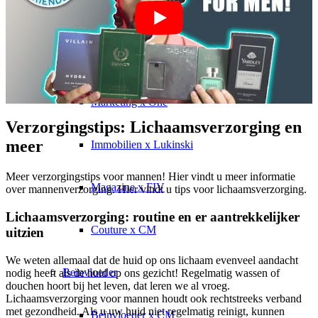
Virtual Reality
Beïnvloeder x CM
Marketing x One
Verzorgingstips: Lichaamsverzorging en
meer
Immobilien x Lukinski
Meer verzorgingstips voor mannen! Hier vindt u meer informatie
Magazine x FIV
over mannenverzorging. Hier vindt u tips voor lichaamsverzorging.
Lichaamsverzorging: routine en er aantrekkelijker
Couture x CM
uitzien
We weten allemaal dat de huid op ons lichaam evenveel aandacht
Beïnvloeder
nodig heeft als de huid op ons gezicht! Regelmatig wassen of
douchen hoort bij het leven, dat leren we al vroeg.
Lichaamsverzorging voor mannen houdt ook rechtstreeks verband
met gezondheid. Als u uw huid niet regelmatig reinigt, kunnen
Beïnvloeder x CM