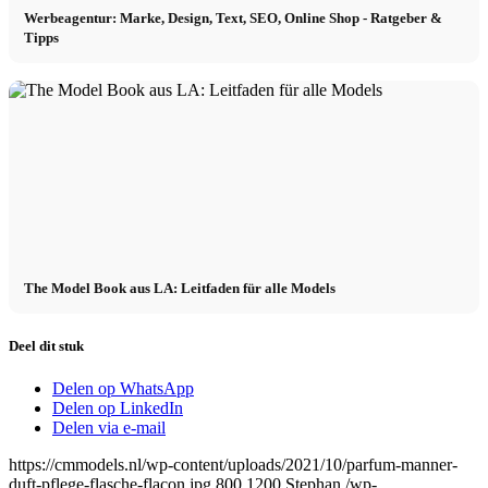
Werbeagentur: Marke, Design, Text, SEO, Online Shop - Ratgeber &
Tipps
The Model Book aus LA: Leitfaden für alle Models
Deel dit stuk
Delen op WhatsApp
Delen op LinkedIn
Delen via e-mail
https://cmmodels.nl/wp-content/uploads/2021/10/parfum-manner-
duft-pflege-flasche-flacon.jpg
800
1200
Stephan
/wp-