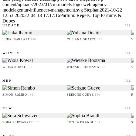
content/uploads/2023/01/cm-models-logo-web-agency-
modelagentur-influencer-management.svg
Stephan
2021-10-22
12:53:20
2022-04-18 17:17:16
Parfum: Regels, Top Parfums &
Dupes
UPDATE
ALL ›
LUKA IBARRART
YULIANA DUARTE
YO
190
179
WOMEN
ALL ›
WIOLA KOWAL
WIETSKE BOOTSMA
VA
177
177
MEN
ALL ›
SIMON RAMBO
SERIGNE GUEYE
RU
188
186
NEW
ALL ›
SORA SCHWARZER
SOPHIA BRANDL
SE
178
181
NEWS
ALL ›