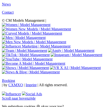
News
Contact
© CM Models Management |
Booking
|
by
CXMXO
|
Imprint
| All rights reserved.
Influencer
Social Ads
Scroll naar bovenzijde
We gebruiken cookies 🍪 okay voor jou?