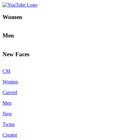
Women
Men
New Faces
CM
Women
Curved
Men
New
Twins
Creator