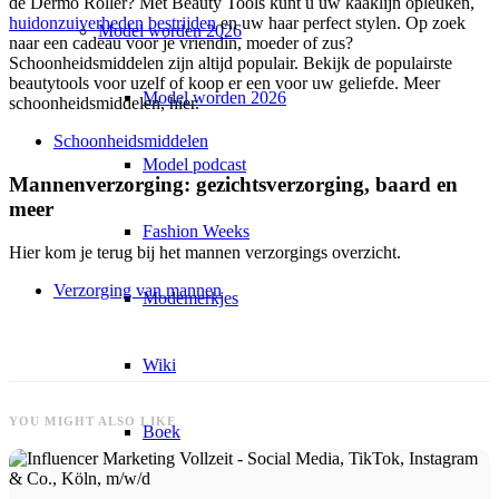
de Dermo Roller? Met Beauty Tools kunt u uw kaaklijn opleuken,
huidonzuiverheden bestrijden
en uw haar perfect stylen. Op zoek
Model worden 2026
naar een cadeau voor je vriendin, moeder of zus?
Schoonheidsmiddelen zijn altijd populair. Bekijk de populairste
beautytools voor uzelf of koop er een voor uw geliefde. Meer
Model worden 2026
schoonheidsmiddelen, hier.
Schoonheidsmiddelen
Model podcast
Mannenverzorging: gezichtsverzorging, baard en
meer
Fashion Weeks
Hier kom je terug bij het mannen verzorgings overzicht.
Verzorging van mannen
Modemerkjes
Wiki
YOU MIGHT ALSO LIKE
Boek
Peppa Van De Dag