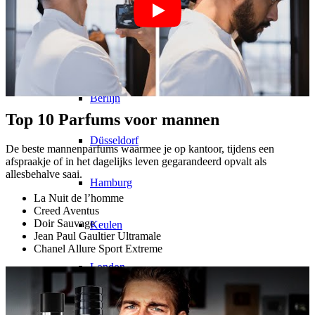
CM Team
Models In Town
Berlijn
Top 10 Parfums voor mannen
Düsseldorf
De beste mannenparfums waarmee je op kantoor, tijdens een
afspraakje of in het dagelijks leven gegarandeerd opvalt als
allesbehalve saai.
Hamburg
La Nuit de l’homme
Creed Aventus
Doir Sauvage
Keulen
Jean Paul Gaultier Ultramale
Chanel Allure Sport Extreme
London
Los Angeles