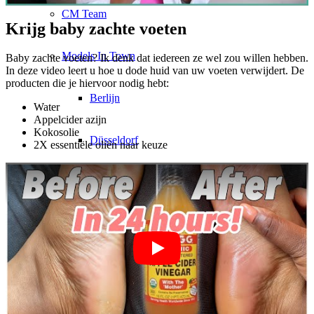
CM Team
Krijg baby zachte voeten
Models In Town
Baby zachte voeten? Ik denk dat iedereen ze wel zou willen hebben.
In deze video leert u hoe u dode huid van uw voeten verwijdert. De
producten die je hiervoor nodig hebt:
Berlijn
Water
Appelcider azijn
Kokosolie
Düsseldorf
2X essentiële oliën naar keuze
Hamburg
Keulen
London
Los Angeles