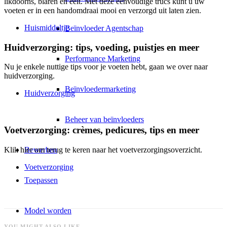
likdoorns, blaren en eelt. Met deze eenvoudige trucs kunt u uw
voeten er in een handomdraai mooi en verzorgd uit laten zien.
Huismiddeltje
Beïnvloeder Agentschap
Huidverzorging: tips, voeding, puistjes en meer
Performance Marketing
Nu je enkele nuttige tips voor je voeten hebt, gaan we over naar
huidverzorging.
Beïnvloedermarketing
Huidverzorging
Beheer van beïnvloeders
Voetverzorging: crèmes, pedicures, tips en meer
Bewerben
Klik hier om terug te keren naar het voetverzorgingsoverzicht.
Voetverzorging
Toepassen
Model worden
YOU MIGHT ALSO LIKE