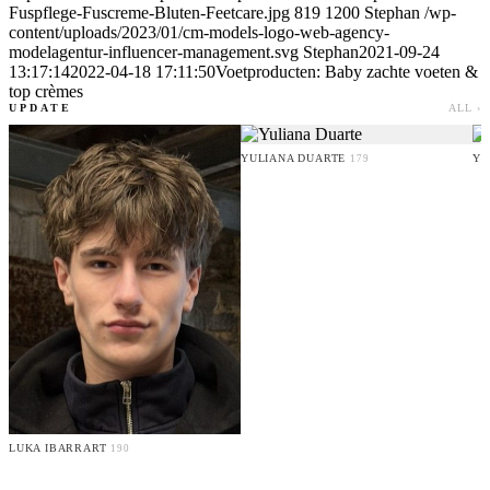
Fuspflege-Fuscreme-Bluten-Feetcare.jpg
819
1200
Stephan
/wp-
content/uploads/2023/01/cm-models-logo-web-agency-
modelagentur-influencer-management.svg
Stephan
2021-09-24
13:17:14
2022-04-18 17:11:50
Voetproducten: Baby zachte voeten &
top crèmes
UPDATE
ALL ›
YULIANA DUARTE
YO
179
LUKA IBARRART
190