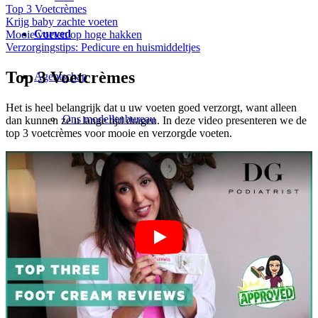
Top 3 Voetcrèmes
Krijg baby zachte voeten
Curved
Mooie voeten op hoge hakken
Verzorgingstips: Pedicure en huismiddeltjes
Top 3 Voetcrèmes
Agentschap
Het is heel belangrijk dat u uw voeten goed verzorgt, want alleen
Ons modellenbureau
dan kunnen ze u lange tijd dragen. In deze video presenteren we de
top 3 voetcrèmes voor mooie en verzorgde voeten.
News
Creator
Next Gieten
Klanten