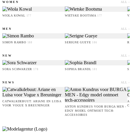
WOMEN
ALL ›
WIOLA KOWAL
WIETSKE BOOTSMA
VA
177
177
MEN
ALL ›
SIMON RAMBO
SERIGNE GUEYE
RU
188
186
NEW
ALL ›
SORA SCHWARZER
SOPHIA BRANDL
SE
178
181
NEWS
ALL ›
CATWALKDEBUUT: ARIANE EN LUISA
AM
VOOR VOGUE X BREUNINGER
CO
ANTON KUNDRUS VOOR BURGA MEN -
EDGY MODEL ONTMOET TECH-
ACCESSOIRES