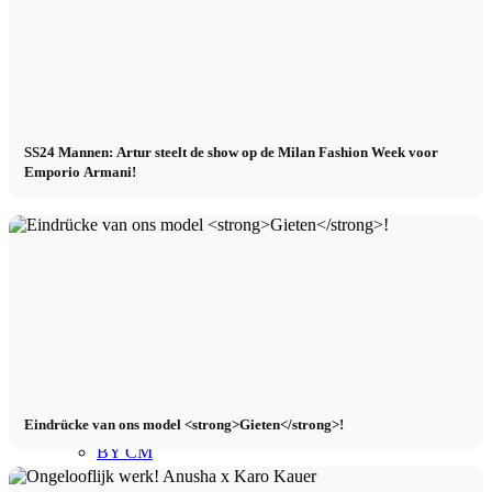
Mailand
München
SS24 Mannen: Artur steelt de show op de Milan Fashion Week voor
Emporio Armani!
Nieuw York
Parijs
Modeshow
Banen & Carrière
Eindrücke van ons model <strong>Gieten</strong>!
BY CM