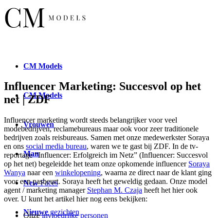
CM
Models
Influencer Marketing: Succesvol op het
CM
Models
net | ZDF
Influencer marketing wordt steeds belangrijker voor veel
Vrouwen
modebedrijven, reclamebureaus maar ook voor zeer traditionele
bedrijven zoals reisbureaus. Samen met onze medewerkster Soraya
en ons
social media bureau
, waren we te gast bij ZDF. In de tv-
Man
reportage “Influencer: Erfolgreich im Netz” (Influencer: Succesvol
op het net) begeleidde het team onze opkomende influencer
Soraya
Wanya
naar een
winkelopening
, waarna ze direct naar de klant ging
voor een pasbeurt. Soraya heeft het geweldig gedaan. Onze model
New
Faces
agent / marketing manager
Stephan M. Czaja
heeft het hier ook
over. U kunt het artikel hier nog eens bekijken:
Nieuwe
gezichten
Onze
invloedrijke personen