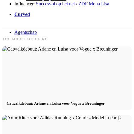
Influencer:
Succesvol op het net / ZDF Mona Lisa
Curved
Agentschap
YOU MIGHT ALSO LIKE
Ons modellenbureau
News
Creator
Catwalkdebuut: Ariane en Luisa voor Vogue x Breuninger
Next Gieten
Klanten