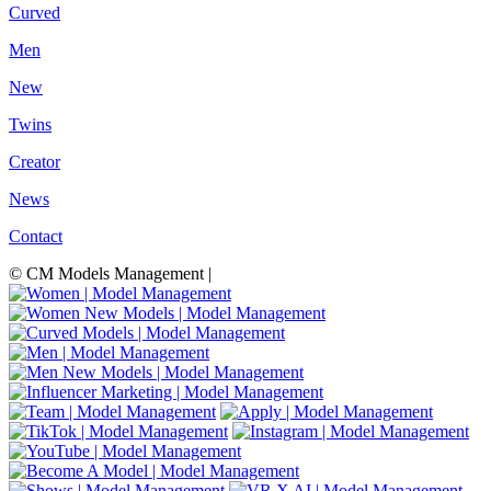
Curved
Men
New
Twins
Creator
News
Contact
© CM Models Management |