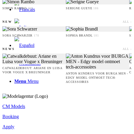
SIMON RAMBO
SERIGNE GUEYE
RU
188
186
NEW
ALL ›
SORA SCHWARZER
SOPHIA BRANDL
SE
178
181
NEWS
ALL ›
CATWALKDEBUUT: ARIANE EN LUISA
AM
VOOR VOGUE X BREUNINGER
CO
ANTON KUNDRUS VOOR BURGA MEN -
EDGY MODEL ONTMOET TECH-
Menu
Menu
ACCESSOIRES
CM Models
Booking
Apply