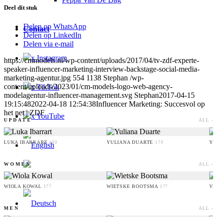
Deel dit stuk
Delen op WhatsApp
Contact
Delen op LinkedIn
Delen via e-mail
x Instagram
https://cmmodels.nl/wp-content/uploads/2017/04/tv-zdf-experte-
speaker-influencer-marketing-interview-backstage-social-media-
marketing-agentur.jpg
554
1138
Stephan
/wp-
content/uploads/2023/01/cm-models-logo-web-agency-
x TikTok
modelagentur-influencer-management.svg
Stephan
2017-04-15
19:15:48
2022-04-18 12:54:38
Influencer Marketing: Succesvol op
het net | ZDF
x YouTube
UPDATE
ALL ›
LUKA IBARRART
YULIANA DUARTE
YO
190
179
WOMEN
ALL ›
WIOLA KOWAL
WIETSKE BOOTSMA
VA
177
177
MEN
ALL ›