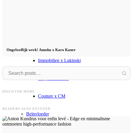
Virtual Reality
Beïnvloeder x CM
Marketing x One
Ongelooflijk werk! Anusha x Karo Kauer
Immobilien x Lukinski
Magazine x FIV
FAVELA
Artur
FAVELA Clothing - nieuwe campagne
DISCOVER MORE
Artur in 8 Outfits von About You
met Basile Lafrej en Dohoo Kang
Couture x CM
READERS ALSO ENJOYED
Beïnvloeder
Beïnvloeder x CM