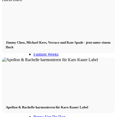
Model worden 2026
Model worden 2026
Model podcast
Jimmy Choo, Michael Kors, Versace und Kate Spade - jetzt unter einem
Dach
Fashion Weeks
Modemerkjes
Wiki
Boek
Apollon & Rachelle harmonieren für Karo Kauer Label
Peppa Van De Dag