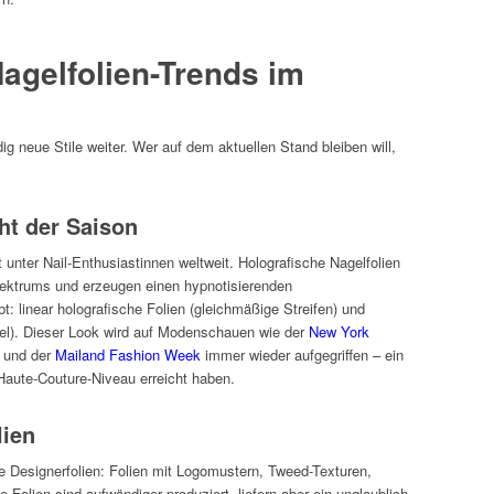
Nagelfolien-Trends im
ig neue Stile weiter. Wer auf dem aktuellen Stand bleiben will,
ht der Saison
it unter Nail-Enthusiastinnen weltweit. Holografische Nagelfolien
Spektrums und erzeugen einen hypnotisierenden
 linear holografische Folien (gleichmäßige Streifen) und
tikel). Dieser Look wird auf Modenschauen wie der
New York
und der
Mailand Fashion Week
immer wieder aufgegriffen – ein
Haute-Couture-Niveau erreicht haben.
lien
e Designerfolien: Folien mit Logomustern, Tweed-Texturen,
e Folien sind aufwändiger produziert, liefern aber ein unglaublich