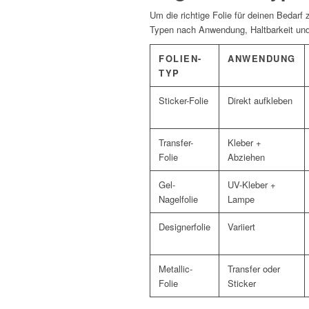
Um die richtige Folie für deinen Bedarf z
Typen nach Anwendung, Haltbarkeit un
FOLIEN-
ANWENDUNG
TYP
Sticker-Folie
Direkt aufkleben
Transfer-
Kleber +
Folie
Abziehen
Gel-
UV-Kleber +
Nagelfolie
Lampe
Designerfolie
Variiert
Metallic-
Transfer oder
Folie
Sticker