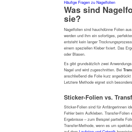
Häufige Fragen zu Nagelfolien
Was sind Nagelfo
sie?
Nagelfolien sind hauchdünne Folien aus 
werden und ihm ein sofortiges, perfekt
entsteht kein langer Trocknungsprozess 
einem speziellen Kleber fixiert. Das Er
oder Blasen.
Es gibt grundsätzlich zwei Anwendung
Nagel und wird zugeschnitten. Bei
Tran
anschließend die Folie kurz angedrückt
Letztere Methode eignet sich besonders 
Sticker-Folien vs. Trans
Sticker-Folien sind für Anfängerinnen id
Fehler beim Aufkleben. Transfer-Folien
Ergebnisse – zum Beispiel partielle Fol
Transfer-Methode, wenn es um spektakul
auf dem
Laufsteg und Catwalk
begeiste