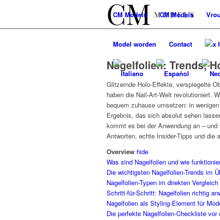
CM
Models
CM
Models
Vro
Model worden
Contact
x 
Nagelfolien: Trends, H
Glitzernde Holo-Effekte, verspiegelte Ob
haben die Nail-Art-Welt revolutioniert. 
bequem zuhause umsetzen: in wenigen 
Ergebnis, das sich absolut sehen lassen
kommt es bei der Anwendung an – und wie
Antworten, echte Insider-Tipps und die a
Overview
hide
Was sind Nagelfolien und wie funktionie
Die wichtigsten Nagelfolien-Trends im Ü
Nagelfolien-Typen im direkten Vergleich
Schritt-für-Schritt: Nagelfolien richtig 
Nagelfolien als Styling-Element für Mod
Die perfekte Nagelfolien-Checkliste vo