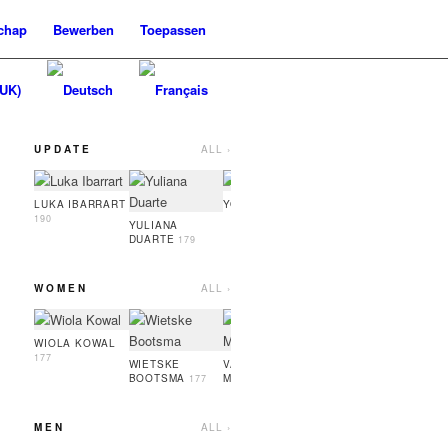
chap
Bewerben
Toepassen
UPDATE
ALL ›
YASMIN ZITMAN
OLE 
174
LUKA IBARRART
YOO HARU
186
190
YULIANA
DUARTE
179
WOMEN
ALL ›
VALERIA
SYLWI
KABLUKA
180
181
WIOLA KOWAL
177
WIETSKE
VALERIIA
BOOTSMA
MOLYBOHA
177
180
MEN
ALL ›