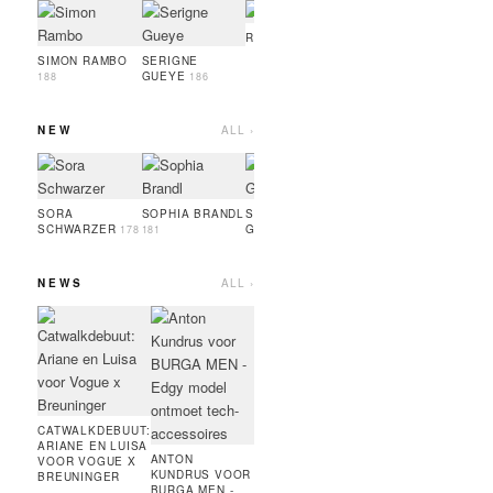
OSAYI TURAY
NOAH
LEEU
189
RUFUS ROTH
189
SIMON RAMBO
SERIGNE
GUEYE
188
186
NEW
ALL ›
OSAYI TURAY
LINA
HESP
189
SORA
SOPHIA BRANDL
SERIGNE
SCHWARZER
GUEYE
178
181
186
NEWS
ALL ›
MARC JACOBS
ARTU
BEAUTY:
VOO
BRONZER,
RUNN
MASCARA,
COUR
FOUNDATION,
MODE
HIGHLINER
PARI
CATWALKDEBUUT:
AMIE BANGURA
ARIANE EN LUISA
VOOR DE
ANTON
VOOR VOGUE X
NIEUWE
KUNDRUS VOOR
BREUNINGER
CONTRASTLINE
BURGA MEN -