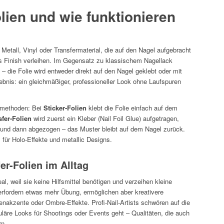
lien und wie funktionieren
Metall, Vinyl oder Transfermaterial, die auf den Nagel aufgebracht
es Finish verleihen. Im Gegensatz zu klassischem Nagellack
– die Folie wird entweder direkt auf den Nagel geklebt oder mit
gebnis: ein gleichmäßiger, professioneller Look ohne Laufspuren
smethoden: Bei
Sticker-Folien
klebt die Folie einfach auf dem
sfer-Folien
wird zuerst ein Kleber (Nail Foil Glue) aufgetragen,
 und dann abgezogen – das Muster bleibt auf dem Nagel zurück.
für Holo-Effekte und metallic Designs.
fer-Folien im Alltag
eal, weil sie keine Hilfsmittel benötigen und verzeihen kleine
 erfordern etwas mehr Übung, ermöglichen aber kreativere
ienakzente oder Ombre-Effekte. Profi-Nail-Artists schwören auf die
äre Looks für Shootings oder Events geht – Qualitäten, die auch
rn.