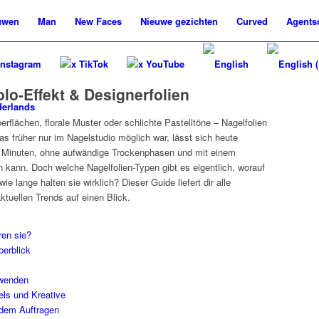
uwen
Man
New
Faces
Nieuwe
gezichten
Curved
Agents
Instagram
x TikTok
x YouTube
olo-Effekt & Designerfolien
erflächen, florale Muster oder schlichte Pastelltöne – Nagelfolien
Was früher nur im Nagelstudio möglich war, lässt sich heute
Minuten, ohne aufwändige Trockenphasen und mit einem
 kann. Doch welche Nagelfolien-Typen gibt es eigentlich, worauf
 lange halten sie wirklich? Dieser Guide liefert dir alle
ktuellen Trends auf einen Blick.
ren sie?
berblick
anwenden
els und Kreative
r dem Auftragen