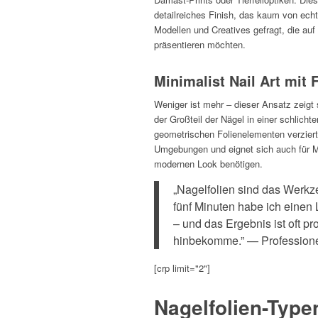
detailreiches Finish, das kaum von ech
Modellen und Creatives gefragt, die au
präsentieren möchten.
Minimalist Nail Art mit 
Weniger ist mehr – dieser Ansatz zeigt 
der Großteil der Nägel in einer schlicht
geometrischen Folienelementen verziert 
Umgebungen und eignet sich auch für M
modernen Look benötigen.
„Nagelfolien sind das Werkze
fünf Minuten habe ich einen 
– und das Ergebnis ist oft pr
hinbekomme.” — Professionell
[crp limit="2"]
Nagelfolien-Type