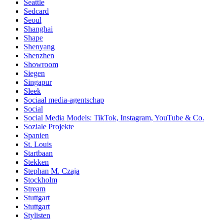
Seattle
Sedcard
Seoul
Shanghai
Shape
Shenyang
Shenzhen
Showroom
Siegen
Singapur
Sleek
Sociaal media-agentschap
Social
Social Media Models: TikTok, Instagram, YouTube & Co.
Soziale Projekte
Spanien
St. Louis
Startbaan
Stekken
Stephan M. Czaja
Stockholm
Stream
Stuttgart
Stuttgart
Stylisten