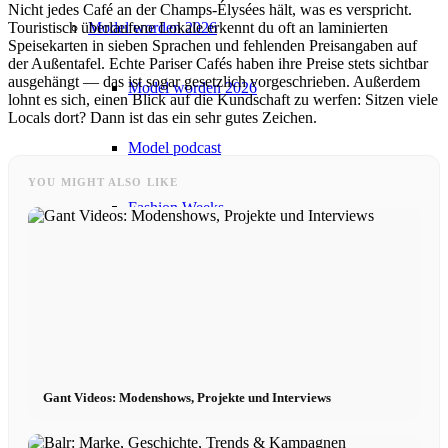
Nicht jedes Café an der Champs-Élysées hält, was es verspricht.
Touristisch überlaufene Lokale erkennt du oft an laminierten
Model worden 2026
Speisekarten in sieben Sprachen und fehlenden Preisangaben auf
der Außentafel. Echte Pariser Cafés haben ihre Preise stets sichtbar
ausgehängt — das ist sogar gesetzlich vorgeschrieben. Außerdem
Model worden 2026
lohnt es sich, einen Blick auf die Kundschaft zu werfen: Sitzen viele
Locals dort? Dann ist das ein sehr gutes Zeichen.
Model podcast
YOU MIGHT ALSO LIKE
Fashion Weeks
Modemerkjes
Wiki
Boek
Gant Videos: Modenshows, Projekte und Interviews
Peppa Van De Dag