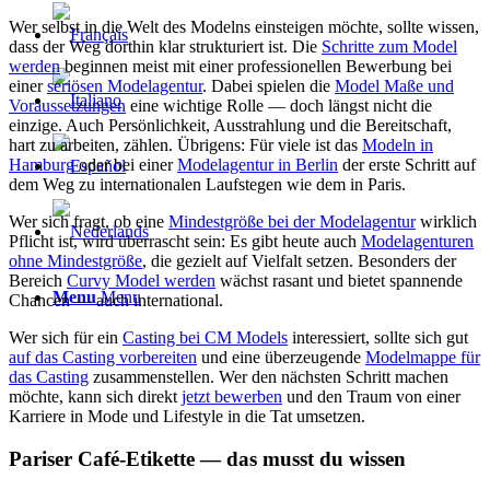
Wer selbst in die Welt des Modelns einsteigen möchte, sollte wissen,
dass der Weg dorthin klar strukturiert ist. Die
Schritte zum Model
werden
beginnen meist mit einer professionellen Bewerbung bei
einer
seriösen Modelagentur
. Dabei spielen die
Model Maße und
Voraussetzungen
eine wichtige Rolle — doch längst nicht die
einzige. Auch Persönlichkeit, Ausstrahlung und die Bereitschaft,
hart zu arbeiten, zählen. Übrigens: Für viele ist das
Modeln in
Hamburg
oder bei einer
Modelagentur in Berlin
der erste Schritt auf
dem Weg zu internationalen Laufstegen wie dem in Paris.
Wer sich fragt, ob eine
Mindestgröße bei der Modelagentur
wirklich
Pflicht ist, wird überrascht sein: Es gibt heute auch
Modelagenturen
ohne Mindestgröße
, die gezielt auf Vielfalt setzen. Besonders der
Bereich
Curvy Model werden
wächst rasant und bietet spannende
Menu
Menu
Chancen — auch international.
Wer sich für ein
Casting bei CM Models
interessiert, sollte sich gut
auf das Casting vorbereiten
und eine überzeugende
Modelmappe für
das Casting
zusammenstellen. Wer den nächsten Schritt machen
möchte, kann sich direkt
jetzt bewerben
und den Traum von einer
Karriere in Mode und Lifestyle in die Tat umsetzen.
Pariser Café-Etikette — das musst du wissen