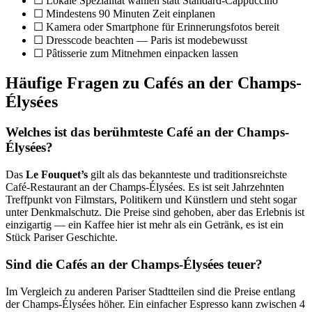
☐ Lokale Spezialität wählen statt Standard-Cappuccino
☐ Mindestens 90 Minuten Zeit einplanen
☐ Kamera oder Smartphone für Erinnerungsfotos bereit
☐ Dresscode beachten — Paris ist modebewusst
☐ Pâtisserie zum Mitnehmen einpacken lassen
Häufige Fragen zu Cafés an der Champs-
Élysées
Welches ist das berühmteste Café an der Champs-
Élysées?
Das
Le Fouquet’s
gilt als das bekannteste und traditionsreichste
Café-Restaurant an der Champs-Élysées. Es ist seit Jahrzehnten
Treffpunkt von Filmstars, Politikern und Künstlern und steht sogar
unter Denkmalschutz. Die Preise sind gehoben, aber das Erlebnis ist
einzigartig — ein Kaffee hier ist mehr als ein Getränk, es ist ein
Stück Pariser Geschichte.
Sind die Cafés an der Champs-Élysées teuer?
Im Vergleich zu anderen Pariser Stadtteilen sind die Preise entlang
der Champs-Élysées höher. Ein einfacher Espresso kann zwischen 4