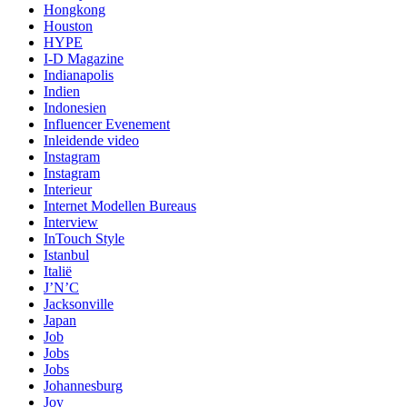
Hongkong
Houston
HYPE
I-D Magazine
Indianapolis
Indien
Indonesien
Influencer Evenement
Inleidende video
Instagram
Instagram
Interieur
Internet Modellen Bureaus
Interview
InTouch Style
Istanbul
Italië
J’N’C
Jacksonville
Japan
Job
Jobs
Jobs
Johannesburg
Joy