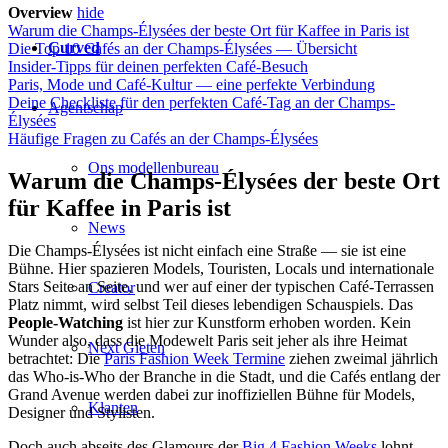
Overview
hide
Warum die Champs-Élysées der beste Ort für Kaffee in Paris ist
Curved
Die Top 10 Cafés an der Champs-Élysées — Übersicht
Insider-Tipps für deinen perfekten Café-Besuch
Paris, Mode und Café-Kultur — eine perfekte Verbindung
Deine Checkliste für den perfekten Café-Tag an der Champs-
Agentschap
Élysées
Häufige Fragen zu Cafés an der Champs-Élysées
Ons modellenbureau
Warum die Champs-Élysées der beste Ort
für Kaffee in Paris ist
News
Die Champs-Élysées ist nicht einfach eine Straße — sie ist eine
Bühne. Hier spazieren Models, Touristen, Locals und internationale
Stars Seite an Seite, und wer auf einer der typischen Café-Terrassen
Creator
Platz nimmt, wird selbst Teil dieses lebendigen Schauspiels. Das
People-Watching
ist hier zur Kunstform erhoben worden. Kein
Wunder also, dass die Modewelt Paris seit jeher als ihre Heimat
Next Gieten
betrachtet: Die
Paris Fashion Week Termine
ziehen zweimal jährlich
das Who-is-Who der Branche in die Stadt, und die Cafés entlang der
Grand Avenue werden dabei zur inoffiziellen Bühne für Models,
Klanten
Designer und Stylisten.
Doch auch abseits des Glamours der
Big 4 Fashion Weeks
lohnt