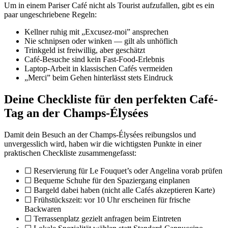
Um in einem Pariser Café nicht als Tourist aufzufallen, gibt es ein
paar ungeschriebene Regeln:
Kellner ruhig mit „Excusez-moi” ansprechen
Nie schnipsen oder winken — gilt als unhöflich
Trinkgeld ist freiwillig, aber geschätzt
Café-Besuche sind kein Fast-Food-Erlebnis
Laptop-Arbeit in klassischen Cafés vermeiden
„Merci” beim Gehen hinterlässt stets Eindruck
Deine Checkliste für den perfekten Café-
Tag an der Champs-Élysées
Damit dein Besuch an der Champs-Élysées reibungslos und
unvergesslich wird, haben wir die wichtigsten Punkte in einer
praktischen Checkliste zusammengefasst:
☐ Reservierung für Le Fouquet’s oder Angelina vorab prüfen
☐ Bequeme Schuhe für den Spaziergang einplanen
☐ Bargeld dabei haben (nicht alle Cafés akzeptieren Karte)
☐ Frühstückszeit: vor 10 Uhr erscheinen für frische
Backwaren
☐ Terrassenplatz gezielt anfragen beim Eintreten