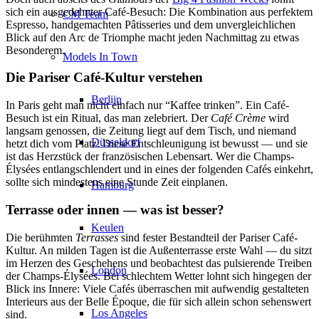
sich ein ausgedehnter Café-Besuch: Die Kombination aus perfektem
CM Team
Espresso, handgemachten Pâtisseries und dem unvergleichlichen
Blick auf den Arc de Triomphe macht jeden Nachmittag zu etwas
Besonderem.
Models In Town
Die Pariser Café-Kultur verstehen
Berlijn
In Paris geht man nicht einfach nur “Kaffee trinken”. Ein Café-
Besuch ist ein Ritual, das man zelebriert. Der
Café Crème
wird
langsam genossen, die Zeitung liegt auf dem Tisch, und niemand
Düsseldorf
hetzt dich vom Platz. Diese Entschleunigung ist bewusst — und sie
ist das Herzstück der französischen Lebensart. Wer die Champs-
Élysées entlangschlendert und in eines der folgenden Cafés einkehrt,
sollte sich mindestens eine Stunde Zeit einplanen.
Hamburg
Terrasse oder innen — was ist besser?
Keulen
Die berühmten
Terrasses
sind fester Bestandteil der Pariser Café-
Kultur. An milden Tagen ist die Außenterrasse erste Wahl — du sitzt
im Herzen des Geschehens und beobachtest das pulsierende Treiben
London
der Champs-Élysées. Bei schlechtem Wetter lohnt sich hingegen der
Blick ins Innere: Viele Cafés überraschen mit aufwendig gestalteten
Interieurs aus der Belle Époque, die für sich allein schon sehenswert
Los Angeles
sind.