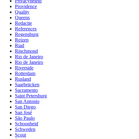
Privacybeleid
Providence
Quality
Queens
Redactie
References
Regensburg
Reizen
Riad
Rinchmond
Rio de Janeiro
Rio de Janeiro
Riverside
Rotterdam
Rusland
Saarbrücken
Sacramento
Saint Petersburg
San Antonio
San Diego
San José
São Paulo
Schoonheid
Schweden
Scout