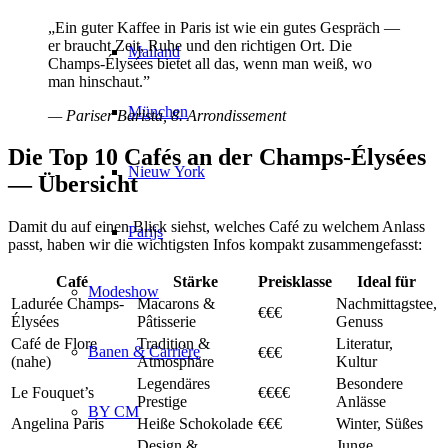
„Ein guter Kaffee in Paris ist wie ein gutes Gespräch —
er braucht Zeit, Ruhe und den richtigen Ort. Die
Mailand
Champs-Élysées bietet all das, wenn man weiß, wo
man hinschaut.”
München
— Pariser Barista, 8. Arrondissement
Die Top 10 Cafés an der Champs-Élysées
Nieuw York
— Übersicht
Damit du auf einen Blick siehst, welches Café zu welchem Anlass
Parijs
passt, haben wir die wichtigsten Infos kompakt zusammengefasst:
Café
Stärke
Preisklasse
Ideal für
Modeshow
Ladurée Champs-
Macarons &
Nachmittagstee,
€€€
Élysées
Pâtisserie
Genuss
Café de Flore
Tradition &
Literatur,
Banen & Carrière
€€€
(nahe)
Atmosphäre
Kultur
Legendäres
Besondere
Le Fouquet’s
€€€€
Prestige
Anlässe
BY CM
Angelina Paris
Heiße Schokolade
€€€
Winter, Süßes
Design &
Junge