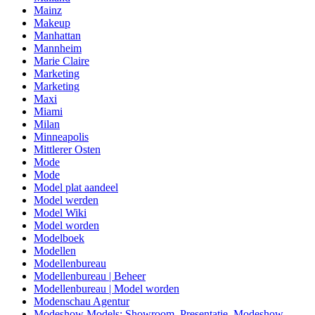
Mainz
Makeup
Manhattan
Mannheim
Marie Claire
Marketing
Marketing
Maxi
Miami
Milan
Minneapolis
Mittlerer Osten
Mode
Mode
Model plat aandeel
Model werden
Model Wiki
Model worden
Modelboek
Modellen
Modellenbureau
Modellenbureau | Beheer
Modellenbureau | Model worden
Modenschau Agentur
Modeshow Models: Showroom, Presentatie, Modeshow