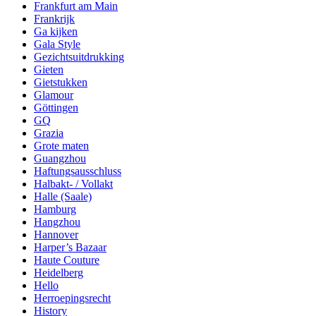
Frankfurt am Main
Frankrijk
Ga kijken
Gala Style
Gezichtsuitdrukking
Gieten
Gietstukken
Glamour
Göttingen
GQ
Grazia
Grote maten
Guangzhou
Haftungsausschluss
Halbakt- / Vollakt
Halle (Saale)
Hamburg
Hangzhou
Hannover
Harper’s Bazaar
Haute Couture
Heidelberg
Hello
Herroepingsrecht
History