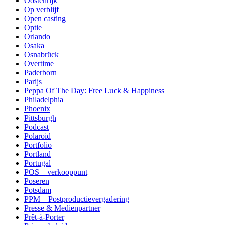
Oostenrijk
Op verblijf
Open casting
Optie
Orlando
Osaka
Osnabrück
Overtime
Paderborn
Parijs
Peppa Of The Day: Free Luck & Happiness
Philadelphia
Phoenix
Pittsburgh
Podcast
Polaroid
Portfolio
Portland
Portugal
POS – verkooppunt
Poseren
Potsdam
PPM – Postproductievergadering
Presse & Medienpartner
Prêt-à-Porter