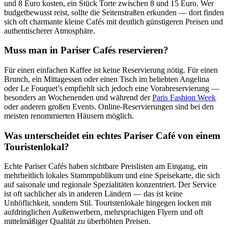
und 8 Euro kosten, ein Stück Torte zwischen 8 und 15 Euro. Wer
budgetbewusst reist, sollte die Seitenstraßen erkunden — dort finden
sich oft charmante kleine Cafés mit deutlich günstigeren Preisen und
authentischerer Atmosphäre.
Muss man in Pariser Cafés reservieren?
Für einen einfachen Kaffee ist keine Reservierung nötig. Für einen
Brunch, ein Mittagessen oder einen Tisch im beliebten Angelina
oder Le Fouquet’s empfiehlt sich jedoch eine Vorabreservierung —
besonders an Wochenenden und während der
Paris Fashion Week
oder anderen großen Events. Online-Reservierungen sind bei den
meisten renommierten Häusern möglich.
Was unterscheidet ein echtes Pariser Café von einem
Touristenlokal?
Echte Pariser Cafés haben sichtbare Preislisten am Eingang, ein
mehrheitlich lokales Stammpublikum und eine Speisekarte, die sich
auf saisonale und regionale Spezialitäten konzentriert. Der Service
ist oft sachlicher als in anderen Ländern — das ist keine
Unhöflichkeit, sondern Stil. Touristenlokale hingegen locken mit
aufdringlichen Außenwerbern, mehrsprachigen Flyern und oft
mittelmäßiger Qualität zu überhöhten Preisen.