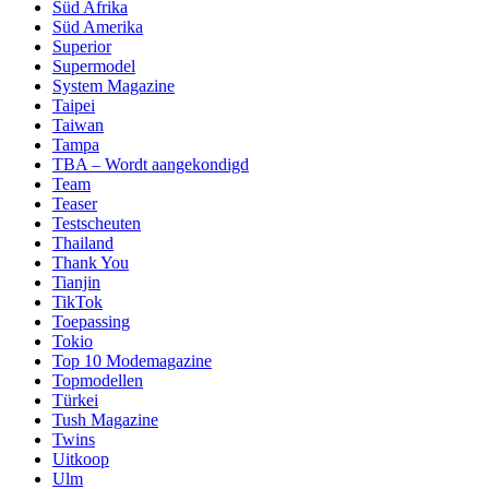
Süd Afrika
Süd Amerika
Superior
Supermodel
System Magazine
Taipei
Taiwan
Tampa
TBA – Wordt aangekondigd
Team
Teaser
Testscheuten
Thailand
Thank You
Tianjin
TikTok
Toepassing
Tokio
Top 10 Modemagazine
Topmodellen
Türkei
Tush Magazine
Twins
Uitkoop
Ulm