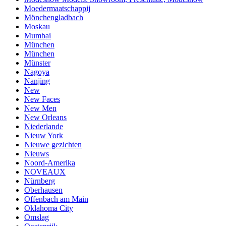
Moedermaatschappij
Mönchengladbach
Moskau
Mumbai
München
München
Münster
Nagoya
Nanjing
New
New Faces
New Men
New Orleans
Niederlande
Nieuw York
Nieuwe gezichten
Nieuws
Noord-Amerika
NOVEAUX
Nürnberg
Oberhausen
Offenbach am Main
Oklahoma City
Omslag