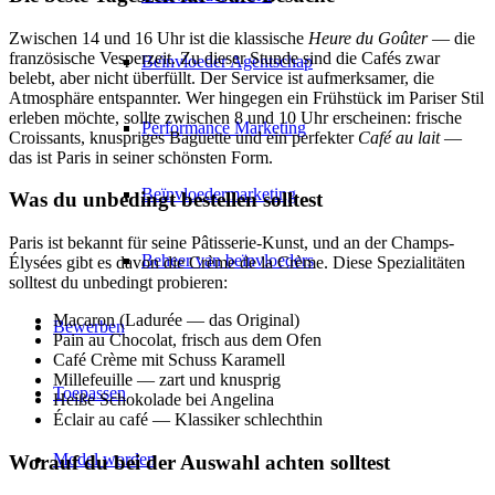
Zwischen 14 und 16 Uhr ist die klassische
Heure du Goûter
— die
französische Vesperzeit. Zu dieser Stunde sind die Cafés zwar
Beïnvloeder Agentschap
belebt, aber nicht überfüllt. Der Service ist aufmerksamer, die
Atmosphäre entspannter. Wer hingegen ein Frühstück im Pariser Stil
erleben möchte, sollte zwischen 8 und 10 Uhr erscheinen: frische
Performance Marketing
Croissants, knuspriges Baguette und ein perfekter
Café au lait
—
das ist Paris in seiner schönsten Form.
Beïnvloedermarketing
Was du unbedingt bestellen solltest
Paris ist bekannt für seine Pâtisserie-Kunst, und an der Champs-
Beheer van beïnvloeders
Élysées gibt es davon die Crème de la Crème. Diese Spezialitäten
solltest du unbedingt probieren:
Macaron (Ladurée — das Original)
Bewerben
Pain au Chocolat, frisch aus dem Ofen
Café Crème mit Schuss Karamell
Millefeuille — zart und knusprig
Toepassen
Heiße Schokolade bei Angelina
Éclair au café — Klassiker schlechthin
Model worden
Worauf du bei der Auswahl achten solltest