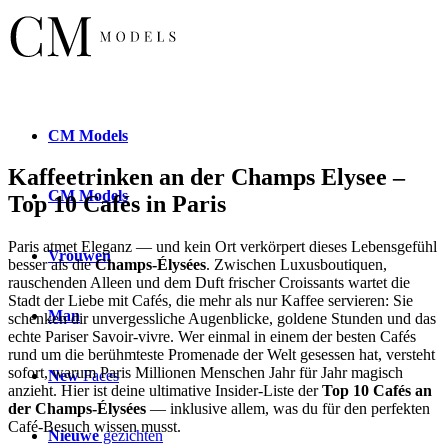
CM
Models
Kaffeetrinken an der Champs Elysee –
CM
Models
Top 10 Cafés in Paris
Paris atmet Eleganz — und kein Ort verkörpert dieses Lebensgefühl
Vrouwen
besser als die
Champs-Élysées
. Zwischen Luxusboutiquen,
rauschenden Alleen und dem Duft frischer Croissants wartet die
Stadt der Liebe mit Cafés, die mehr als nur Kaffee servieren: Sie
Man
schenken dir unvergessliche Augenblicke, goldene Stunden und das
echte Pariser Savoir-vivre. Wer einmal in einem der besten Cafés
rund um die berühmteste Promenade der Welt gesessen hat, versteht
sofort, warum Paris Millionen Menschen Jahr für Jahr magisch
New
Faces
anzieht. Hier ist deine ultimative Insider-Liste der
Top 10 Cafés an
der Champs-Élysées
— inklusive allem, was du für den perfekten
Café-Besuch wissen musst.
Nieuwe
gezichten