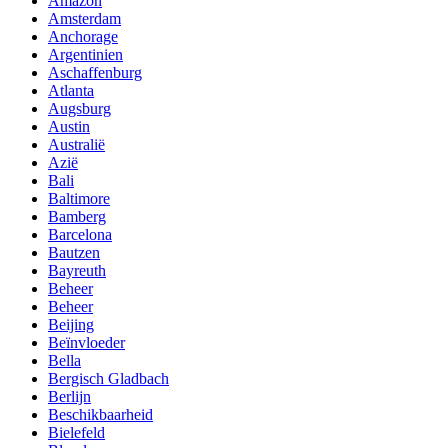
Amazon
Amsterdam
Anchorage
Argentinien
Aschaffenburg
Atlanta
Augsburg
Austin
Australië
Azië
Bali
Baltimore
Bamberg
Barcelona
Bautzen
Bayreuth
Beheer
Beheer
Beijing
Beïnvloeder
Bella
Bergisch Gladbach
Berlijn
Beschikbaarheid
Bielefeld