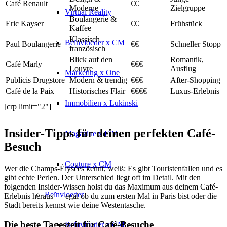
Café Renault
€€
Moderne
Zielgruppe
Virtual Reality
Boulangerie &
Eric Kayser
€€
Frühstück
Kaffee
Klassisch
Beïnvloeder x CM
Paul Boulangerie
€€
Schneller Stopp
französisch
Blick auf den
Romantik,
Café Marly
€€€
Louvre
Ausflug
Marketing x One
Publicis Drugstore
Modern & trendig
€€€
After-Shopping
Café de la Paix
Historisches Flair
€€€€
Luxus-Erlebnis
Immobilien x Lukinski
[crp limit="2"]
Insider-Tipps für deinen perfekten Café-
Magazine x FIV
Besuch
Couture x CM
Wer die Champs-Élysées kennt, weiß: Es gibt Touristenfallen und es
gibt echte Perlen. Der Unterschied liegt oft im Detail. Mit den
folgenden Insider-Wissen holst du das Maximum aus deinem Café-
Beïnvloeder
Erlebnis heraus — egal ob du zum ersten Mal in Paris bist oder die
Stadt bereits kennst wie deine Westentasche.
Die beste Tageszeit für Café-Besuche
Beïnvloeder x CM