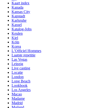
Kaart index
Kanada
Kansas City
Kapstadt
Karlsruhe
Kassel
Katalog-Jobs
Keulen
Kiel
Köln
Korea
L’Officiel Hommes
Laatste repetitie
Las Vegas
Leipzig
Live casting
Locatie
London
Long Beach
Lookbook
Los Angeles
Macao
Madame
Madrid
Mailand