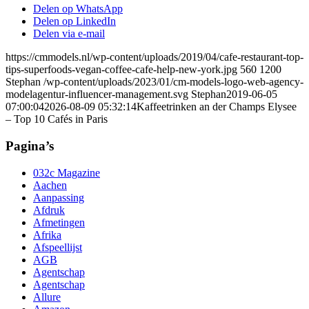
Delen op WhatsApp
Delen op LinkedIn
Delen via e-mail
https://cmmodels.nl/wp-content/uploads/2019/04/cafe-restaurant-top-
tips-superfoods-vegan-coffee-cafe-help-new-york.jpg
560
1200
Stephan
/wp-content/uploads/2023/01/cm-models-logo-web-agency-
modelagentur-influencer-management.svg
Stephan
2019-06-05
07:00:04
2026-08-09 05:32:14
Kaffeetrinken an der Champs Elysee
– Top 10 Cafés in Paris
Pagina’s
032c Magazine
Aachen
Aanpassing
Afdruk
Afmetingen
Afrika
Afspeellijst
AGB
Agentschap
Agentschap
Allure