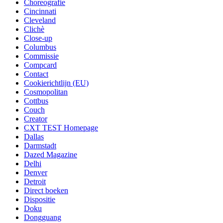
Choreografie
Cincinnati
Cleveland
Clichè
Close-up
Columbus
Commissie
Compcard
Contact
Cookierichtlijn (EU)
Cosmopolitan
Cottbus
Couch
Creator
CXT TEST Homepage
Dallas
Darmstadt
Dazed Magazine
Delhi
Denver
Detroit
Direct boeken
Dispositie
Doku
Dongguang