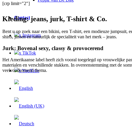
[crp limit="2"]
Contact
Kleding: jeans, jurk, T-shirt & Co.
Bent u op zoek naar een bikini, een T-shirt, een modieuze jumpsuit, e
x Instagram
shirts, jassen en natuurlijk de specialiteit van het merk – jeans.
Jurk: Bovenal sexy, classy & provocerend
x TikTok
Het Amerikaanse label heeft zich vooral toegelegd op vrouwelijke pa
materialen en verschillende stukken. In overeenstemming met de som
veelvoorkomend thema.
x YouTube