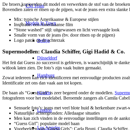
De broers kopieerden dit model en verwerkten de stof van de broeken 
CM Team
Bovendien zaten er ritsen op de pijpen, wat de jeans een extra slanke
Mix: typische Amerikaanse & Europese stijlen
Models In Town
Inspiratie: een Amerikaanse film
“Stone washed” stijl: uitgewassen en licht vervaagde look
Smalle vorm van de jeans (bv. door ritsen op de pijpen)
Logo patch op de achterzak
Berlijn
Supermodellen: Claudia Schiffer, Gigi Hadid & Co.
Düsseldorf
Het feit dat Guess zo succesvol is gebleven, is waarschijnlijk te dan
witlook laten zien. De foto’s zijn vaak buiten gemaakt.
Hamburg
Zowat iedereen kan zich identificeren met eenvoudige producten zoals j
Identificatie zet ons dan vaak aan tot kopen.
Keulen
De baan als “Guess Girl” is zeer begeerd onder de modellen.
Supermo
fotograferen voor het modelabel. Beroemde zangers als Camila Cabell
Sensuele foto’s: jeans met veel blote huid & herkenbare zwart-
London
Natuurlijke achtergronden: Alledaagse situaties
Men kan zich vinden in de eenvoudige instellingen en de aan
“Guess Girl”: populaire model baan
Los Angeles
Voorbeelden van “Guess Girls”: Carla Bruni, Claudia Schiffer