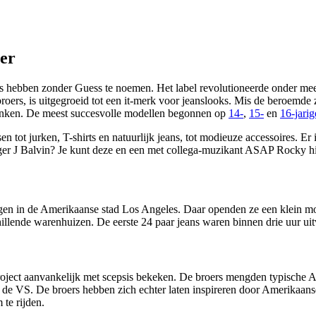
eer
 hebben zonder Guess te noemen. Het label revolutioneerde onder meer
 broers, is uitgegroeid tot een it-merk voor jeanslooks. Mis de beroemd
n denken. De meest succesvolle modellen begonnen op
14-
,
15-
en
16-jarig
 tot jurken, T-shirts en natuurlijk jeans, tot modieuze accessoires. Er is
nger J Balvin? Je kunt deze en een met collega-muzikant ASAP Rocky hi
gen in de Amerikaanse stad Los Angeles. Daar openden ze een klein mod
hillende warenhuizen. De eerste 24 paar jeans waren binnen drie uur uit
roject aanvankelijk met scepsis bekeken. De broers mengden typische A
de VS. De broers hebben zich echter laten inspireren door Amerikaanse
 te rijden.