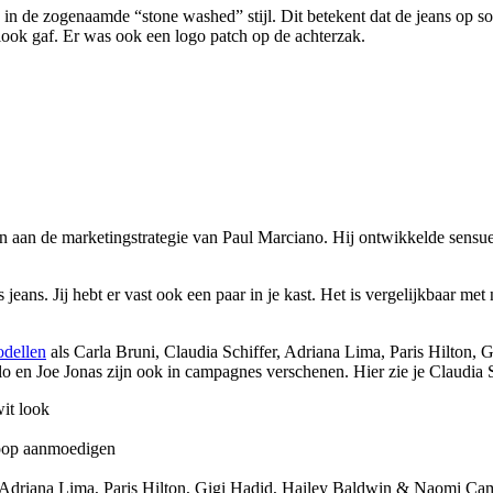
in de zogenaamde “stone washed” stijl. Dit betekent dat de jeans op so
 look gaf. Er was ook een logo patch op de achterzak.
ken aan de marketingstrategie van Paul Marciano. Hij ontwikkelde sensue
eans. Jij hebt er vast ook een paar in je kast. Het is vergelijkbaar met 
dellen
als Carla Bruni, Claudia Schiffer, Adriana Lima, Paris Hilton,
o en Joe Jonas zijn ook in campagnes verschenen. Hier zie je Claudia 
wit look
koop aanmoedigen
, Adriana Lima, Paris Hilton, Gigi Hadid, Hailey Baldwin & Naomi Ca