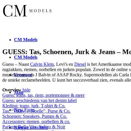
CM
Models
GUESS: Tas, Schoenen, Jurk & Jeans – 
CM
Models
Guess – Naast
Calvin Klein
, Levi’s en
Diesel
is het Amerikaanse mod
rugzakken, riemen, oorbellen en jurken populair. Zowel in de online s
Vrouwen
muziekiconen als J Balvin of ASAP Rocky. Supermodellen als Carla B
de unieke reclamebeelden. U kunt het succesverhaal zien, evenals alle
Overview
hide
Man
Guess: jeans, tas, riem, portemonnee & meer
Guess: geschiedenis van het denim label
Kleding: jeans, jurk, T-shirt & Co.
New
Faces
Tas: “Vikky”, “Noelle”, Purse & Co.
Schoenen: Sneakers, Pumps & Co.
Accessoires: riemen, oorbellen & co.
Parfum: Bella Vita, Indigo & Noir
Nieuwe
gezichten