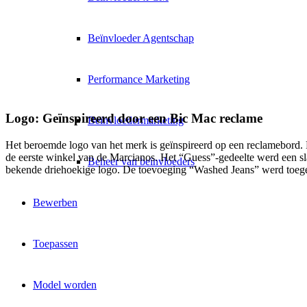
Beïnvloeder Agentschap
Performance Marketing
Logo: Geïnspireerd door een Bic Mac reclame
Beïnvloedermarketing
Het beroemde logo van het merk is geïnspireerd op een reclamebord. 
de eerste winkel van de Marcianos. Het “Guess”-gedeelte werd een sl
Beheer van beïnvloeders
bekende driehoekige logo. De toevoeging “Washed Jeans” werd toegev
Bewerben
Toepassen
Model worden