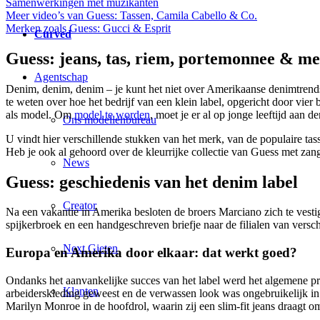
Samenwerkingen met muzikanten
Meer video’s van Guess: Tassen, Camila Cabello & Co.
Merken zoals Guess: Gucci & Esprit
Curved
Guess: jeans, tas, riem, portemonnee & m
Agentschap
Denim, denim, denim – je kunt het niet over Amerikaanse denimtrends
te weten over hoe het bedrijf van een klein label, opgericht door vier
als model. Om
model te worden
, moet je er al op jonge leeftijd aa
Ons modellenbureau
U vindt hier verschillende stukken van het merk, van de populaire tassen
Heb je ook al gehoord over de kleurrijke collectie van Guess met za
News
Guess: geschiedenis van het denim label
Creator
Na een vakantie in Amerika besloten de broers Marciano zich te vesti
spijkerbroek en een handgeschreven briefje naar de filialen van versc
Next Gieten
Europa en Amerika door elkaar: dat werkt goed?
Ondanks het aanvankelijke succes van het label werd het algemene p
Klanten
arbeiderskleding geweest en de verwassen look was ongebruikelijk in 
Marilyn Monroe in de hoofdrol, waarin zij een slim-fit jeans draagt om