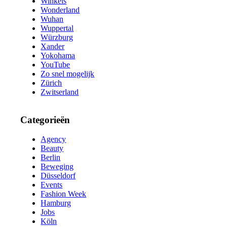
Winkels
Wonderland
Wuhan
Wuppertal
Würzburg
Xander
Yokohama
YouTube
Zo snel mogelijk
Zürich
Zwitserland
Categorieën
Agency
Beauty
Berlin
Beweging
Düsseldorf
Events
Fashion Week
Hamburg
Jobs
Köln