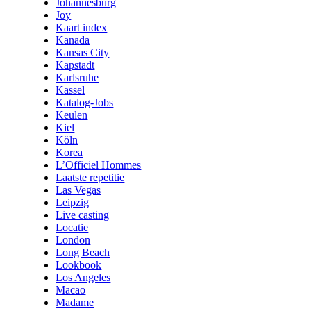
Johannesburg
Joy
Kaart index
Kanada
Kansas City
Kapstadt
Karlsruhe
Kassel
Katalog-Jobs
Keulen
Kiel
Köln
Korea
L’Officiel Hommes
Laatste repetitie
Las Vegas
Leipzig
Live casting
Locatie
London
Long Beach
Lookbook
Los Angeles
Macao
Madame