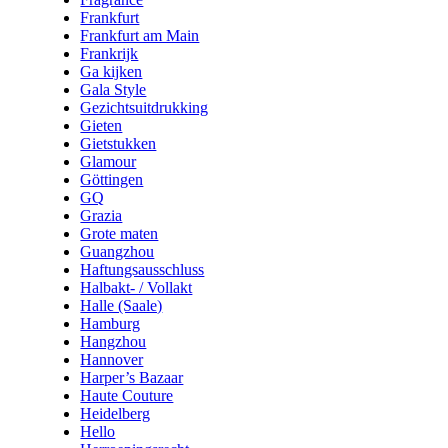
Frankfurt
Frankfurt am Main
Frankrijk
Ga kijken
Gala Style
Gezichtsuitdrukking
Gieten
Gietstukken
Glamour
Göttingen
GQ
Grazia
Grote maten
Guangzhou
Haftungsausschluss
Halbakt- / Vollakt
Halle (Saale)
Hamburg
Hangzhou
Hannover
Harper’s Bazaar
Haute Couture
Heidelberg
Hello