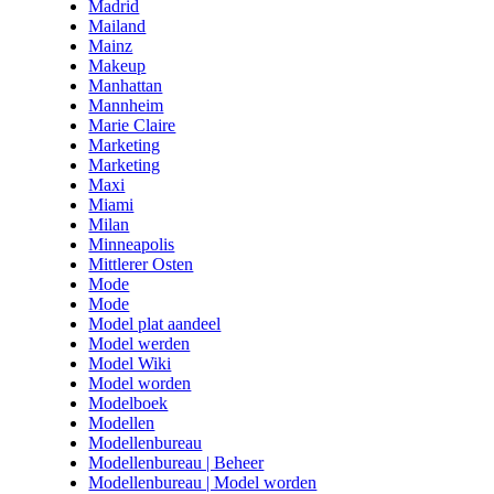
Madrid
Mailand
Mainz
Makeup
Manhattan
Mannheim
Marie Claire
Marketing
Marketing
Maxi
Miami
Milan
Minneapolis
Mittlerer Osten
Mode
Mode
Model plat aandeel
Model werden
Model Wiki
Model worden
Modelboek
Modellen
Modellenbureau
Modellenbureau | Beheer
Modellenbureau | Model worden