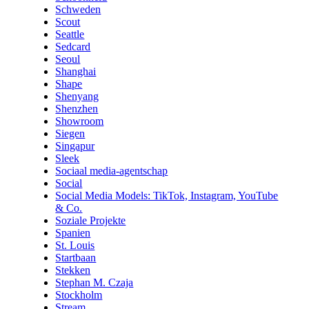
Schweden
Scout
Seattle
Sedcard
Seoul
Shanghai
Shape
Shenyang
Shenzhen
Showroom
Siegen
Singapur
Sleek
Sociaal media-agentschap
Social
Social Media Models: TikTok, Instagram, YouTube
& Co.
Soziale Projekte
Spanien
St. Louis
Startbaan
Stekken
Stephan M. Czaja
Stockholm
Stream