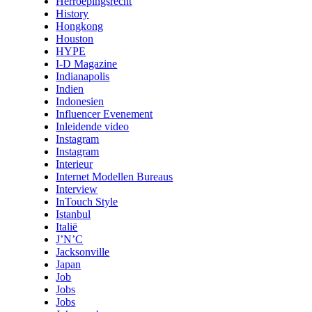
Herroepingsrecht
History
Hongkong
Houston
HYPE
I-D Magazine
Indianapolis
Indien
Indonesien
Influencer Evenement
Inleidende video
Instagram
Instagram
Interieur
Internet Modellen Bureaus
Interview
InTouch Style
Istanbul
Italië
J’N’C
Jacksonville
Japan
Job
Jobs
Jobs