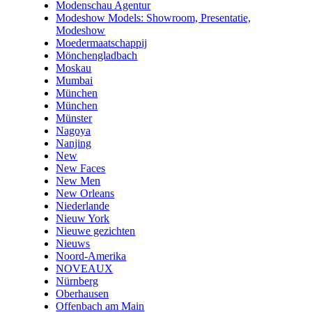
Modenschau Agentur
Modeshow Models: Showroom, Presentatie,
Modeshow
Moedermaatschappij
Mönchengladbach
Moskau
Mumbai
München
München
Münster
Nagoya
Nanjing
New
New Faces
New Men
New Orleans
Niederlande
Nieuw York
Nieuwe gezichten
Nieuws
Noord-Amerika
NOVEAUX
Nürnberg
Oberhausen
Offenbach am Main