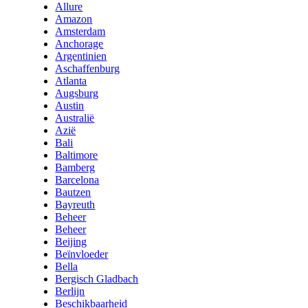
Allure
Amazon
Amsterdam
Anchorage
Argentinien
Aschaffenburg
Atlanta
Augsburg
Austin
Australië
Azië
Bali
Baltimore
Bamberg
Barcelona
Bautzen
Bayreuth
Beheer
Beheer
Beijing
Beïnvloeder
Bella
Bergisch Gladbach
Berlijn
Beschikbaarheid