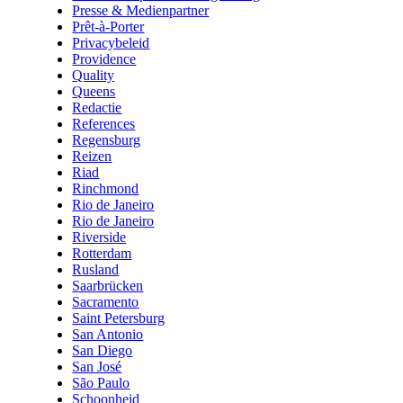
Presse & Medienpartner
Prêt-à-Porter
Privacybeleid
Providence
Quality
Queens
Redactie
References
Regensburg
Reizen
Riad
Rinchmond
Rio de Janeiro
Rio de Janeiro
Riverside
Rotterdam
Rusland
Saarbrücken
Sacramento
Saint Petersburg
San Antonio
San Diego
San José
São Paulo
Schoonheid