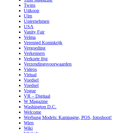
Twins
Uitkoop
Ulm
Unternehmen
USA
Vanity Fair
Velma
Verenigd Koninkrijk
Vergoeding
Verkenners
Verkorte lijst
Verzendingsvoorwaarden
Videos
Virtual
Voedsel
Voedsel
Vogue
VR – Digitaal
W Magazine
Washington D.C.
Welcome
Werbung Models: Kampagne, POS, fotoshoot!
Wien
Wiki