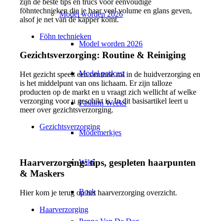
zijn de beste tips en trucs voor eenvoudige
föhntechnieken die je haar veel volume en glans geven,
Model worden 2026
alsof je net van de kapper komt.
Föhn technieken
Model worden 2026
Gezichtsverzorging: Routine & Reiniging
Model podcast
Het gezicht speelt een centrale rol in de huidverzorging en
is het middelpunt van ons lichaam. Er zijn talloze
producten op de markt en u vraagt zich wellicht af welke
verzorging voor u geschikt is. In dit basisartikel leert u
Fashion Weeks
meer over gezichtsverzorging.
Gezichtsverzorging
Modemerkjes
Haarverzorging: tips, gespleten haarpunten
Wiki
& Maskers
Boek
Hier kom je terug op het haarverzorging overzicht.
Haarverzorging