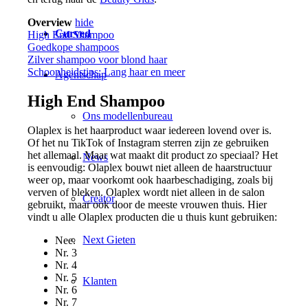
Overview
hide
Curved
High End Shampoo
Goedkope shampoos
Zilver shampoo voor blond haar
Schoonheidstips: Lang haar en meer
Agentschap
High End Shampoo
Ons modellenbureau
Olaplex is het haarproduct waar iedereen lovend over is.
Of het nu TikTok of Instagram sterren zijn ze gebruiken
het allemaal. Maar wat maakt dit product zo speciaal? Het
News
is eenvoudig: Olaplex bouwt niet alleen de haarstructuur
weer op, maar voorkomt ook haarbeschadiging, zoals bij
verven of bleken. Olaplex wordt niet alleen in de salon
Creator
gebruikt, maar ook door de meeste vrouwen thuis. Hier
vindt u alle Olaplex producten die u thuis kunt gebruiken:
Next Gieten
Nee.
Nr. 3
Nr. 4
Nr. 5
Klanten
Nr. 6
Nr. 7