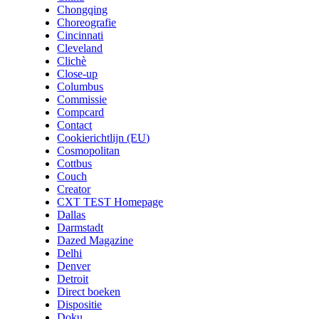
Chongqing
Choreografie
Cincinnati
Cleveland
Clichè
Close-up
Columbus
Commissie
Compcard
Contact
Cookierichtlijn (EU)
Cosmopolitan
Cottbus
Couch
Creator
CXT TEST Homepage
Dallas
Darmstadt
Dazed Magazine
Delhi
Denver
Detroit
Direct boeken
Dispositie
Doku