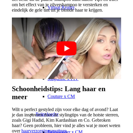
om het effect van je zilvershampoo te versterken en
Virtual Reality
eindelijk de gele tint uit je blonde haar te krijgen.
Beïnvloeder x CM
Marketing x One
Immobilien x Lukinski
Magazine x FIV
Schoonheidstips: Lang haar en
meer
Couture x CM
Wilt u perfect gestyled zijn voor elke dag of avond? Laat
Beïnvloeder
je dan inspireren door de stylingtips van de hotste sterren,
zoals Gigi Hadid, Kim Kardashian en Co. Gebroken
haar? Geen probleem, hier vind je alles wat je moet weten
over
haarverzorgingsroutines
.
Beïnvloeder x CM