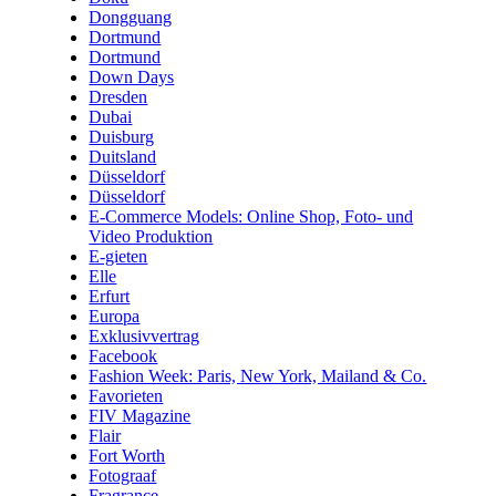
Dongguang
Dortmund
Dortmund
Down Days
Dresden
Dubai
Duisburg
Duitsland
Düsseldorf
Düsseldorf
E-Commerce Models: Online Shop, Foto- und
Video Produktion
E-gieten
Elle
Erfurt
Europa
Exklusivvertrag
Facebook
Fashion Week: Paris, New York, Mailand & Co.
Favorieten
FIV Magazine
Flair
Fort Worth
Fotograaf
Fragrance