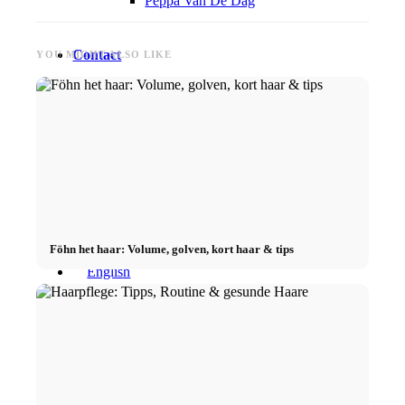
Peppa Van De Dag
Contact
YOU MIGHT ALSO LIKE
x Instagram
x TikTok
x YouTube
Föhn het haar: Volume, golven, kort haar & tips