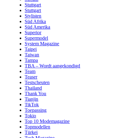
Stuttgart
Stuttgart
Stylisten
Süd Afrika
Süd Amerika
Superior
Supermodel
System Magazine
Taipei
Taiwan
Tampa
TBA – Wordt aangekondigd
Team
Teaser
Testscheuten
Thailand
Thank You
Tianjin
TikTok
Toepassing
Tokio
Top 10 Modemagazine
Topmodellen
Türkei
Tush Magazine