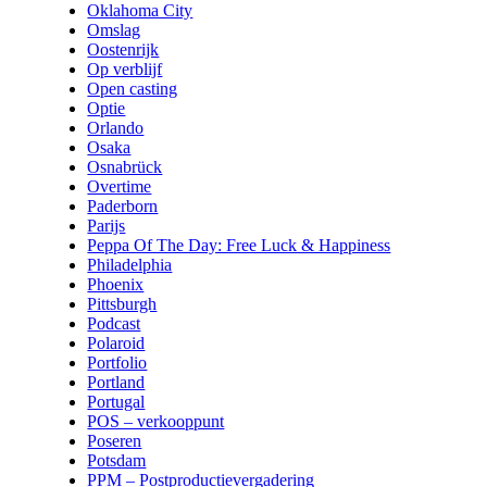
Oklahoma City
Omslag
Oostenrijk
Op verblijf
Open casting
Optie
Orlando
Osaka
Osnabrück
Overtime
Paderborn
Parijs
Peppa Of The Day: Free Luck & Happiness
Philadelphia
Phoenix
Pittsburgh
Podcast
Polaroid
Portfolio
Portland
Portugal
POS – verkooppunt
Poseren
Potsdam
PPM – Postproductievergadering