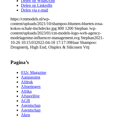
Delen op WhatsApp
Delen op LinkedIn
Delen via e-mail
https://cmmodels.nl/wp-
content/uploads/2021/10/shampoo-blumen-blueten-rosa-
kokos-schale-tischdecke.jpg
800
1200
Stephan
/wp-
content/uploads/2023/01/cm-models-logo-web-agency-
modelagentur-influencer-management.svg
Stephan
2021-
10-26 10:15:03
2022-04-18 17:17:39
Haar Shampoo:
Drogisterij, High End, Olaplex & Siliconen Vrij
Pagina’s
032c Magazine
Aanpassing
Afdruk
Afmetingen
Afrika
Afspeellijst
AGB
Agentschap
Agentschap
Aken