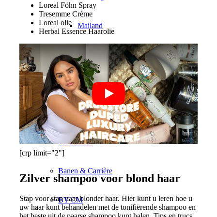
Loreal Föhn Spray
Tresemme Crème
Loreal olie
Mailand
Herbal Essence Haarolie
München
Nieuw York
Parijs
Modeshow
[crp limit="2"]
Banen & Carrière
Zilver shampoo voor blond haar
Stap voor stap naar blonder haar. Hier kunt u leren hoe u
BY CM
uw haar kunt behandelen met de tonifiërende shampoo en
het beste uit de paarse shampoo kunt halen. Tips en trucs