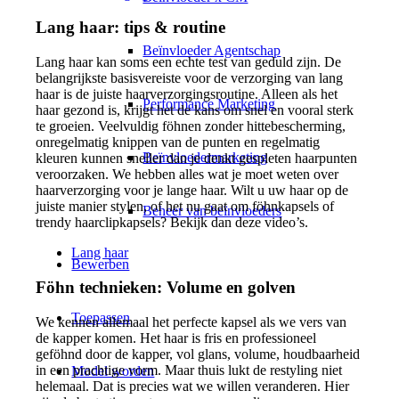
Lang haar: tips & routine
Beïnvloeder Agentschap
Lang haar kan soms een echte test van geduld zijn. De
belangrijkste basisvereiste voor de verzorging van lang
haar is de juiste haarverzorgingsroutine. Alleen als het
Performance Marketing
haar gezond is, krijgt het de kans om snel en vooral sterk
te groeien. Veelvuldig föhnen zonder hittebescherming,
onregelmatig knippen van de punten en regelmatig
Beïnvloedermarketing
kleuren kunnen sneller dan je denkt gespleten haarpunten
veroorzaken. We hebben alles wat je moet weten over
haarverzorging voor je lange haar. Wilt u uw haar op de
juiste manier stylen, of het nu gaat om föhnkapsels of
Beheer van beïnvloeders
trendy haarclipkapsels? Bekijk dan deze video’s.
Lang haar
Bewerben
Föhn technieken: Volume en golven
Toepassen
We kennen allemaal het perfecte kapsel als we vers van
de kapper komen. Het haar is fris en professioneel
geföhnd door de kapper, vol glans, volume, houdbaarheid
in een prachtige vorm. Maar thuis lukt de restyling niet
Model worden
helemaal. Dat is precies wat we willen veranderen. Hier