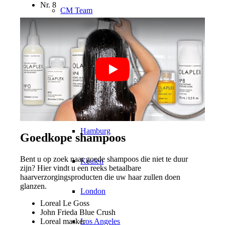
Nr. 8
CM Team
Models In Town
Berlijn
Düsseldorf
Hamburg
Goedkope shampoos
Bent u op zoek naar goede shampoos die niet te duur
Keulen
zijn? Hier vindt u een reeks betaalbare
haarverzorgingsproducten die uw haar zullen doen
glanzen.
London
Loreal Le Goss
John Frieda Blue Crush
Los Angeles
Loreal masker