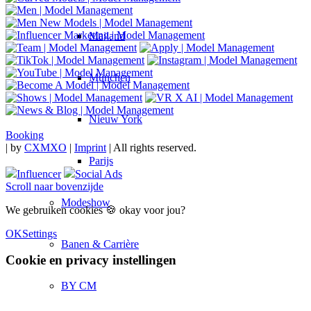
Mailand
München
Nieuw York
Booking
|
by
CXMXO
|
Imprint
| All rights reserved.
Parijs
Influencer
Social Ads
Scroll naar bovenzijde
Modeshow
We gebruiken cookies 🍪 okay voor jou?
OK
Settings
Banen & Carrière
Cookie en privacy instellingen
BY CM