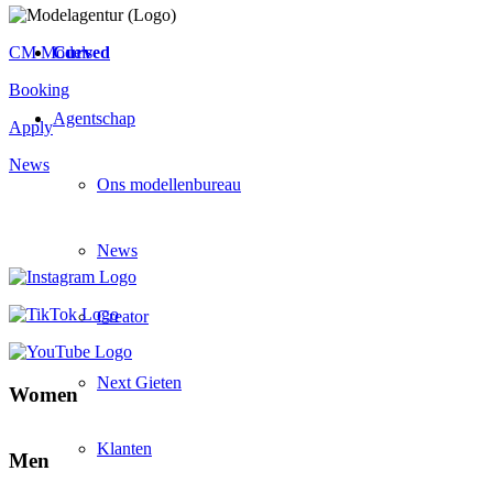
Curved
CM Models
Booking
Agentschap
Apply
News
Ons modellenbureau
News
Creator
Next Gieten
Women
Klanten
Men