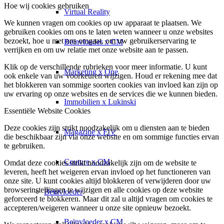
Hoe wij cookies gebruiken
Virtual Reality
We kunnen vragen om cookies op uw apparaat te plaatsen. We
gebruiken cookies om ons te laten weten wanneer u onze websites
bezoekt, hoe u met ons omgaat, om uw gebruikerservaring te
Beïnvloeder x CM
verrijken en om uw relatie met onze website aan te passen.
Klik op de verschillende rubrieken voor meer informatie. U kunt
Marketing x One
ook enkele van uw voorkeuren wijzigen. Houd er rekening mee dat
het blokkeren van sommige soorten cookies van invloed kan zijn op
uw ervaring op onze websites en de services die we kunnen bieden.
Immobilien x Lukinski
Essentiële Website Cookies
Deze cookies zijn strikt noodzakelijk om u diensten aan te bieden
Magazine x FIV
die beschikbaar zijn via onze website en om sommige functies ervan
te gebruiken.
Couture x CM
Omdat deze cookies strikt noodzakelijk zijn om de website te
leveren, heeft het weigeren ervan invloed op het functioneren van
onze site. U kunt cookies altijd blokkeren of verwijderen door uw
browserinstellingen te wijzigen en alle cookies op deze website
Beïnvloeder
geforceerd te blokkeren. Maar dit zal u altijd vragen om cookies te
accepteren/weigeren wanneer u onze site opnieuw bezoekt.
Beïnvloeder x CM