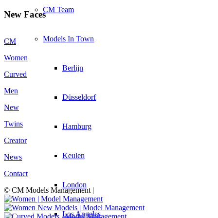
CM Team
New Faces
Models In Town
CM
Women
Berlijn
Curved
Men
Düsseldorf
New
Twins
Hamburg
Creator
Keulen
News
Contact
London
© CM Models Management |
Los Angeles