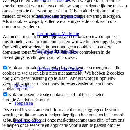
We respecteren volledig als u cookies wilt weigeren, maar om te
voorkomen dat we u telkens opnieuw vragen vriendelijk toe te staan
om een cookie daarvoor op te slaan. U bent altijd vrij om u af te
Beïnvloeder Agentschap
melden of voor andere cookies om een betere ervaring te krijgen.
Als u cookies weigert, zullen we alle ingestelde cookies in ons
domein verwijderen.
Performance Marketing
We bieden u een lijst met opgeslagen cookies op uw computer in
ons domein, zodat u kunt controleren wat we hebben opgeslagen.
Om veiligheidsredenen kunnen we geen cookies van andere
Beïnvloedermarketing
domeinen tonen of wijzigen. U kunt deze controleren in de
beveiligingsinstellingen van uw browser.
Vink aan om de berichtenbalk permanent te verbergen en alle
Beheer van beïnvloeders
cookies te weigeren als u zich niet aanmeldt. We hebben 2 cookies
nodig om deze instelling op te slaan. Anders wordt u opnieuw
gevraagd wanneer u een nieuw browservenster of een nieuw
Bewerben
tabblad opent.
Klik om essentiële site cookies in- of uit te schakelen.
Google Analytics Cookies
Toepassen
Deze cookies verzamelen informatie die in geaggregeerde vorm
wordt gebruikt om ons te helpen begrijpen hoe onze website wordt
gebruikt of hoe effectief onze marketingcampagnes zijn, of om ons
Model worden
te helpen onze website en applicatie voor u aan te passen om uw