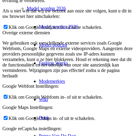
ervaring te verbeteren.
Model worden 2026
Als u niet wilt dat wij uw bezoek aan onze site volgen, kunt u dit in
uw browser hier uitschakelen:
Model worden 2026
Klik om Google Analytics in- of uit te schakelen.
Overige externe diensten
We gebruiken ook verschillende externe services zoals Google
Model podcast
Webfonts, Google Maps en externe videoproviders. Aangezien deze
providers persoonlijke gegevens zoals uw IP-adres kunnen
verzamelen, kunt u ze hier blokkeren. Houd er rekening mee dat dit
Fashion Weeks
de functionaliteit en het uiterlijk van onze site aanzienlijk kan
verminderen. Wijzigingen zijn pas effectief zodra u de pagina
herlaadt
Modemerkjes
Google Webfont Instellingen:
Klik om Google Webfonts in- of uit te schakelen.
Wiki
Google Maps Instellingen:
Boek
Klik om Google Maps in- of uit te schakelen.
Google reCaptcha instellingen:
Peppa Van De Dag