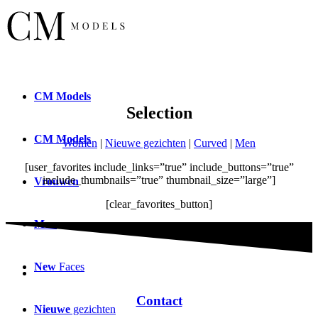
CM
Models
Selection
CM
Models
Women
|
Nieuwe gezichten
|
Curved
|
Men
[user_favorites include_links=”true” include_buttons=”true”
include_thumbnails=”true” thumbnail_size=”large”]
Vrouwen
[clear_favorites_button]
Man
New
Faces
Contact
Nieuwe
gezichten